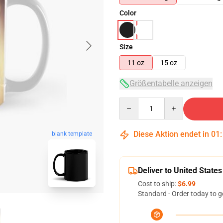
Color
Size
11 oz
15 oz
Größentabelle anzeigen
Quantity
Diese Aktion endet in
01
blank template
Deliver to United States
Cost to ship:
$6.99
Standard - Order today to g