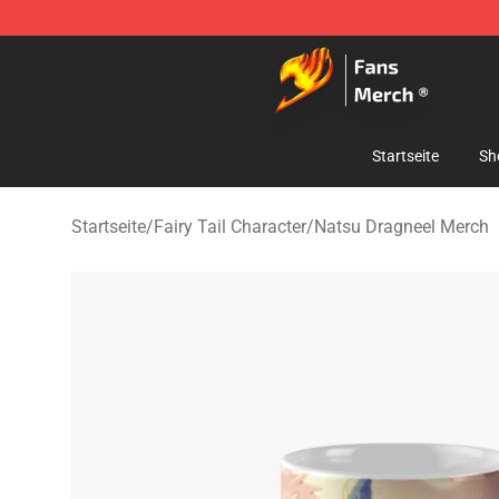
Fairy Tail Store - Official Fairy Tail Merchandise Shop
Startseite
Sh
Startseite
/
Fairy Tail Character
/
Natsu Dragneel Merch