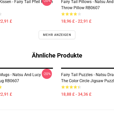
-20%
Kissen - Fairy Tail Pfeil Kissen
Fairy Tail Pillows - Natsu An
Throw Pillow RB0607
22,91 £
18,96 £ - 22,91 £
MEHR ANZEIGEN
Ähnliche Produkte
-20%
l Mugs - Natsu And Lucy
Fairy Tail Puzzles - Natsu Dra
Mug RB0607
The Color Circle Jigsaw Puz
22,91 £
18,88 £ - 34,36 £