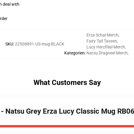
h deal with
rder
Erza Schal Merch
,
Fairy Tail Tassen
,
SKU
:
22508891-US-mug-BLACK
Lucy Herzfilial Merch
,
Kategorien
:
Natsu Dragneel Merch
,
What Customers Say
s - Natsu Grey Erza Lucy Classic Mug RB0