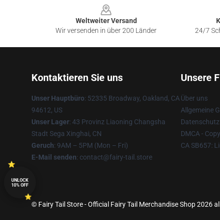
Weltweiter Versand
K
Wir versenden in über 200 Länder
24/7 Sch
Kontaktieren Sie uns
Unsere F
Unser Hauptbüro
: 52335 Broadway, Oakland, CA
Über uns
94612, US
Allgemeine 
Unser Lager
: 43 Provinz Liaoning Changsha
Datenschutzr
Stadt Sega Xinghai, CN
DMCA - Copyr
Geruch
: 9AM – 5PM (Mon – Fri)
CA SB657: Li
E-Mail senden
: contact@fairy-tail.store
UNLOCK
10% OFF
© Fairy Tail Store - Official Fairy Tail Merchandise Shop 2026 al