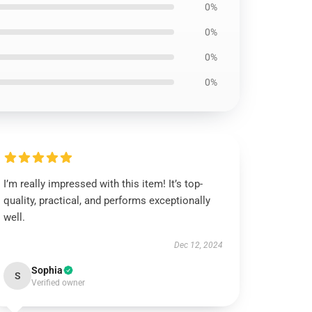
0%
0%
0%
0%
I’m really impressed with this item! It’s top-
quality, practical, and performs exceptionally
well.
Dec 12, 2024
Sophia
S
Verified owner