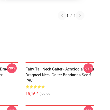
1
/
1
-39%
-39%
u Dragneel
Fairy Tail Neck Gaiter - Acnologia Natsu
er
Dragneel Neck Gaiter Bandanna Scarf
IPW
18,16 £
$22.99