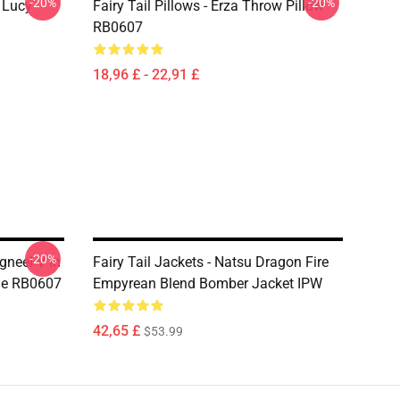
-20%
-20%
d Lucy
Fairy Tail Pillows - Erza Throw Pillow
RB0607
18,96 £ - 22,91 £
-20%
gneel V In
Fairy Tail Jackets - Natsu Dragon Fire
zle RB0607
Empyrean Blend Bomber Jacket IPW
42,65 £
$53.99