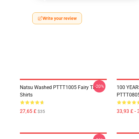
Write your review
-20%
Natsu Washed PTTT1005 Fairy Tail T-
100 YEAR
Shirts
PTTT0805 
27,65 £
33,93 £ - 
$35