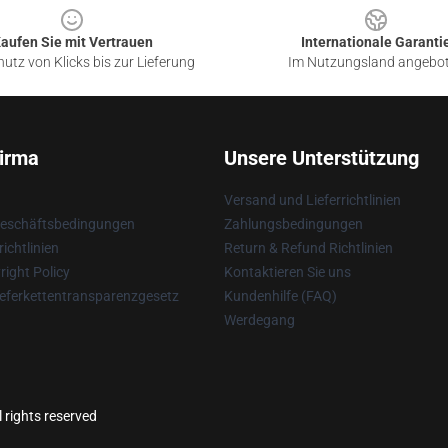
aufen Sie mit Vertrauen
Internationale Garanti
utz von Klicks bis zur Lieferung
Im Nutzungsland angebo
irma
Unsere Unterstützung
Versand und Lieferrichtlinien
Geschäftsbedingungen
Zahlungsbedingungen
ichtlinien
Return & Refund Richtlinien
ight Policy
Kontaktieren Sie uns
eferkettentransparenzgesetz
Kundenhilfe (FAQ)
Werdegang
l rights reserved