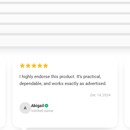
I highly endorse this product. It’s practical,
dependable, and works exactly as advertised.
Dec 14, 2024
Abigail
A
Verified owner