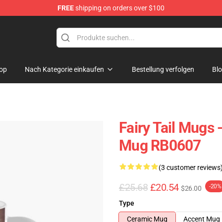
FREE
shipping on orders over $100
op
Nach Kategorie einkaufen
Bestellung verfolgen
Bl
Fairy Tail Mugs 
Mug RB0607
(3 customer reviews
£25.68
£20.54
-20%
$26.00
Type
Ceramic Mug
Accent Mug