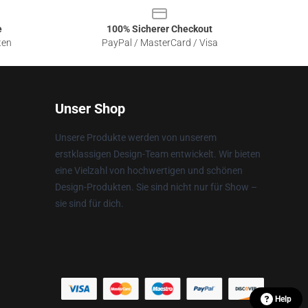
e
100% Sicherer Checkout
ten
PayPal / MasterCard / Visa
Unser Shop
Unsere Produkte werden von unserem
erstklassigen Design-Team entwickelt. Wir bieten
eine Vielzahl von hochwertigen und schönen
Design-Produkten. Sie sind nicht nur für Show –
sie sind für dich.
Help