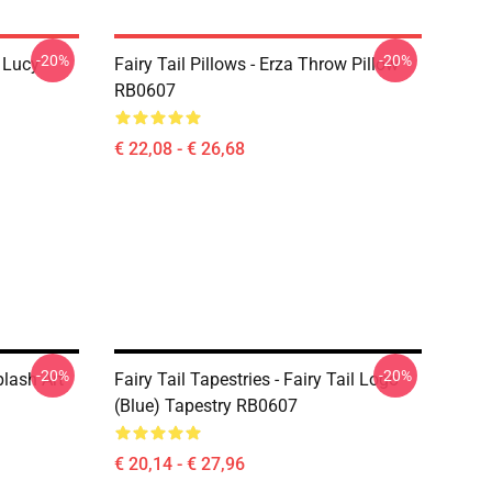
-20%
-20%
d Lucy
Fairy Tail Pillows - Erza Throw Pillow
RB0607
€ 22,08 - € 26,68
-20%
-20%
plash Art
Fairy Tail Tapestries - Fairy Tail Logo
(blue) Tapestry RB0607
€ 20,14 - € 27,96