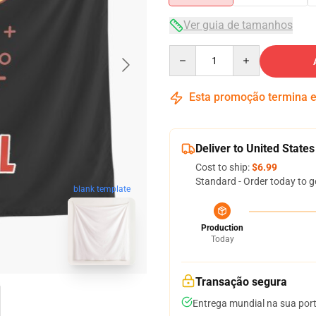
Ver guia de tamanhos
Quantity
Esta promoção termina
Deliver to United States
Cost to ship:
$6.99
Standard - Order today to g
blank template
Production
Today
Transação segura
Entrega mundial na sua por