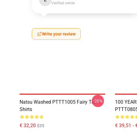
E
Verified owner
Write your review
-20%
Natsu Washed PTTT1005 Fairy Tail T-
100 YEAR
Shirts
PTTT0805 
€ 32,20
€ 39,51 - 
$35