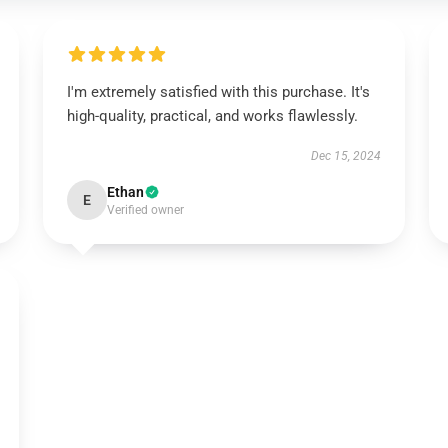
I'm extremely satisfied with this purchase. It's
high-quality, practical, and works flawlessly.
Dec 15, 2024
Ethan
E
Verified owner