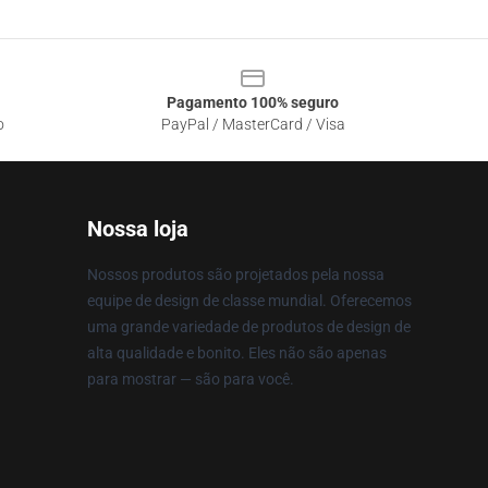
Pagamento 100% seguro
o
PayPal / MasterCard / Visa
Nossa loja
Nossos produtos são projetados pela nossa
equipe de design de classe mundial. Oferecemos
uma grande variedade de produtos de design de
alta qualidade e bonito. Eles não são apenas
para mostrar — são para você.