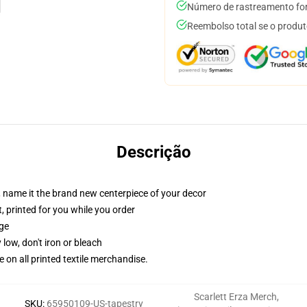
Número de rastreamento for
Reembolso total se o produt
Descrição
g, name it the brand new centerpiece of your decor
t, printed for you while you order
dge
 low, don't iron or bleach
e on all printed textile merchandise.
Scarlett Erza Merch
,
SKU
:
65950109-US-tapestry