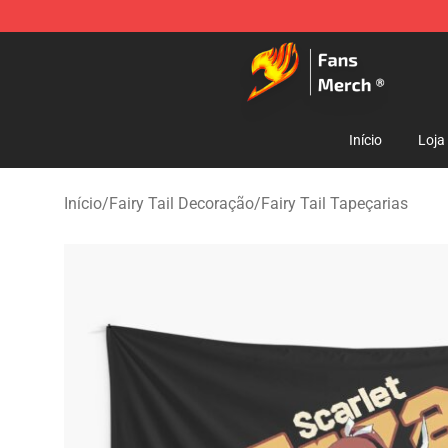
Fairy Tail Store - Official Fairy Tail Merchandise Shop
Início
Loja
Início
/
Fairy Tail Decoração
/
Fairy Tail Tapeçarias