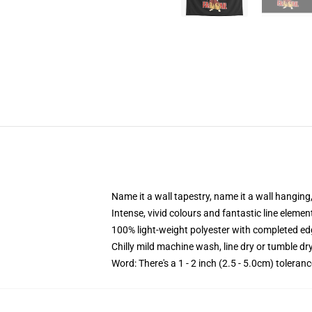
Name it a wall tapestry, name it a wall hangin
Intense, vivid colours and fantastic line elemen
100% light-weight polyester with completed e
Chilly mild machine wash, line dry or tumble dry
Word: There's a 1 - 2 inch (2.5 - 5.0cm) toleranc