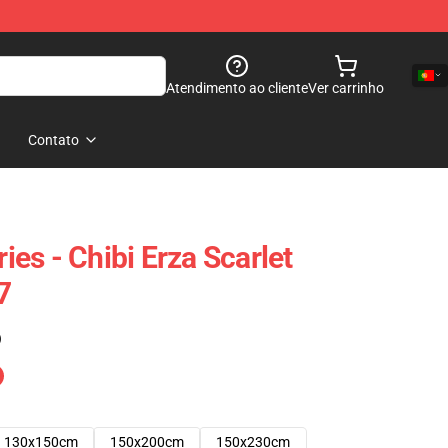
Atendimento ao cliente
Ver carrinho
Contato
ries - Chibi Erza Scarlet
7
)
130x150cm
150x200cm
150x230cm