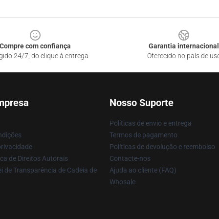
Compre com confiança
Garantia internacional
gido 24/7, do clique à entrega
Oferecido no país de us
mpresa
Nosso Suporte
Políticas de envio e entrega
ndições
Termos de pagamento
privacidade
Políticas de devolução e reembolso
ca de Direitos Autorais
Contacte-nos
i de Transparência de Cadeia de
Ajuda ao cliente (FAQ)
Whosale