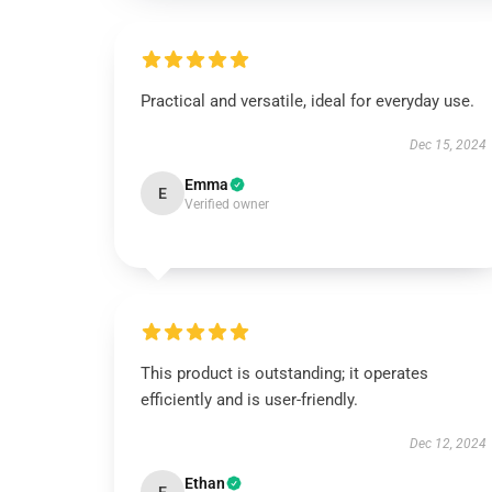
Practical and versatile, ideal for everyday use.
Dec 15, 2024
Emma
E
Verified owner
This product is outstanding; it operates
efficiently and is user-friendly.
Dec 12, 2024
Ethan