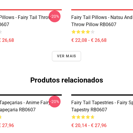
-20%
 Pillows - Fairy Tail Throw
Fairy Tail Pillows - Natsu An
0607
Throw Pillow RB0607
€ 26,68
€ 22,08 - € 26,68
VER MAIS
Produtos relacionados
-20%
 Tapeçarias - Anime Fairy
Fairy Tail Tapestries - Fairy S
apeçaria RB0607
Tapestry RB0607
€ 27,96
€ 20,14 - € 27,96