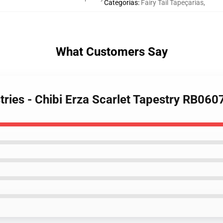
Categorias
:
Fairy Tail Tapeçarias
,
What Customers Say
stries - Chibi Erza Scarlet Tapestry RB060