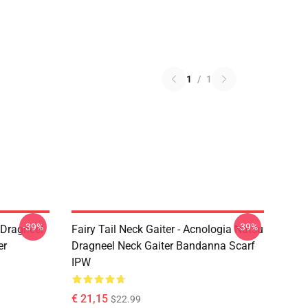
1
/
1
-39%
-39%
u Dragneel
Fairy Tail Neck Gaiter - Acnologia Natsu
er
Dragneel Neck Gaiter Bandanna Scarf
IPW
€ 21,15
$22.99