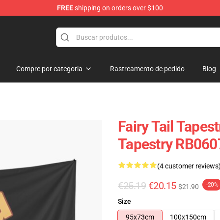
FREE
shipping on orders over $100
Compre por categoria
Rastreamento de pedido
Blog
Fairy Tail Tapest
Tapestry RB060
(4 customer reviews
€25.19
€20.15
-20%
$21.90
Size
95x73cm
100x150cm