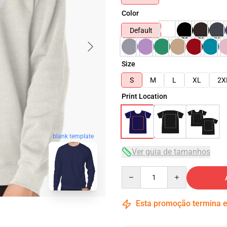
Color
Default
Size
S
M
L
XL
2X
Print Location
blank template
Ver guia de tamanhos
Quantity
Esta promoção termina