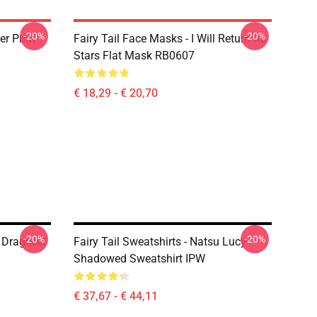
-20%
-20%
er Print
Fairy Tail Face Masks - I Will Return As
Stars Flat Mask RB0607
€ 18,29 - € 20,70
-20%
-20%
u Dragneel
Fairy Tail Sweatshirts - Natsu Lucy
Shadowed Sweatshirt IPW
€ 37,67 - € 44,11