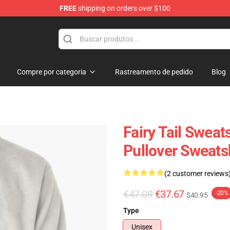
FREE
shipping on orders over $100
Compre por categoria
Rastreamento de pedido
Blog
Fairy Tail Sweats
Pullover Sweats
(2 customer reviews
€47.09
€37.67
-20%
$40.95
Type
Unisex