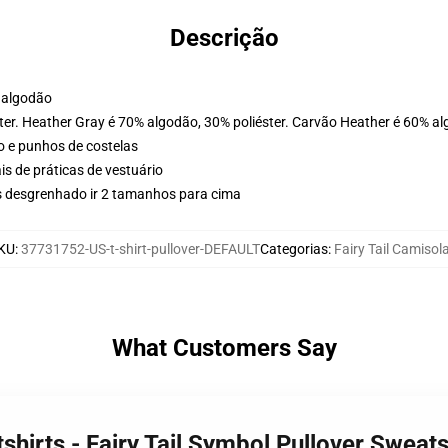
Descrição
 algodão
ter. Heather Gray é 70% algodão, 30% poliéster. Carvão Heather é 60% al
o e punhos de costelas
is de práticas de vestuário
s desgrenhado ir 2 tamanhos para cima
KU
:
37731752-US-t-shirt-pullover-DEFAULT
Categorias
:
Fairy Tail Camisol
What Customers Say
tshirts - Fairy Tail Symbol Pullover Swea