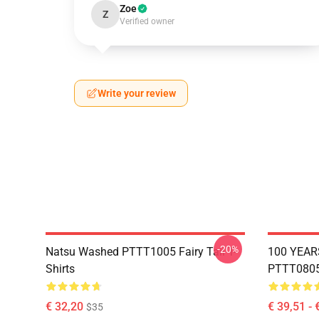
Zoe
Z
Verified owner
Write your review
-20%
Natsu Washed PTTT1005 Fairy Tail T-
100 YEAR
Shirts
PTTT0805 
€ 32,20
€ 39,51 - 
$35