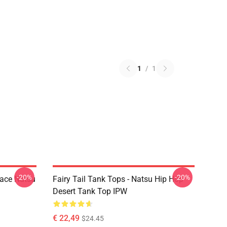
1
/
1
-20%
-20%
Face Natsu
Fairy Tail Tank Tops - Natsu Hip Hop
Desert Tank Top IPW
€ 22,49
$24.45