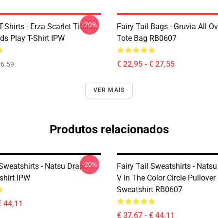
-20%
T-Shirts - Erza Scarlet Titania
Fairy Tail Bags - Gruvia All Ov
ds Play T-Shirt IPW
Tote Bag RB0607
€ 22,95 - € 27,55
6.59
VER MAIS
Produtos relacionados
-20%
 Sweatshirts - Natsu Dragon
Fairy Tail Sweatshirts - Nats
shirt IPW
V In The Color Circle Pullover
Sweatshirt RB0607
€ 44,11
€ 37,67 - € 44,11