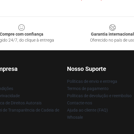
Compre com confiança
Garantia internacional
gido 24/7, do clique à entrega
Oferecido no país de us
mpresa
Nosso Suporte
Políticas de envio e entrega
ndições
Termos de pagamento
privacidade
Políticas de devolução e reembolso
ca de Direitos Autorais
Contacte-nos
i de Transparência de Cadeia de
Ajuda ao cliente (FAQ)
Whosale