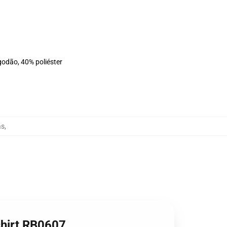
godão, 40% poliéster
as
,
tshirt RB0607