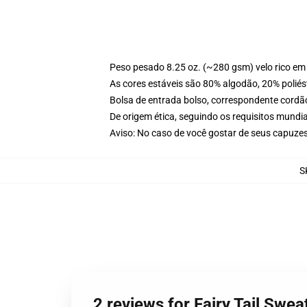
Peso pesado 8.25 oz. (~280 gsm) velo rico em
As cores estáveis são 80% algodão, 20% poliés
Bolsa de entrada bolso, correspondente cordã
De origem ética, seguindo os requisitos mundia
Aviso: No caso de você gostar de seus capuze
S
2 reviews for Fairy Tail Swea