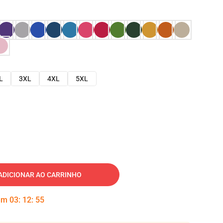
L
3XL
4XL
5XL
ADICIONAR AO CARRINHO
 em
03
:
12
:
54