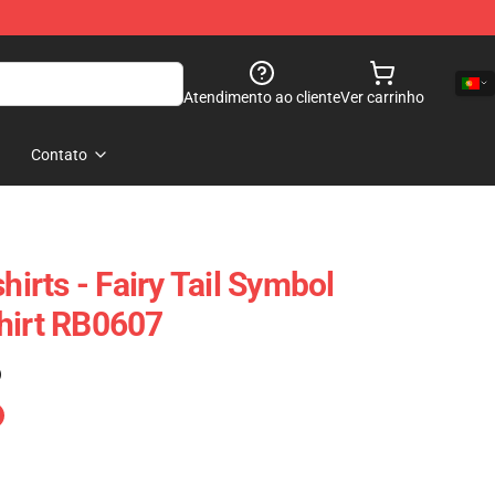
Atendimento ao cliente
Ver carrinho
Contato
hirts - Fairy Tail Symbol
hirt RB0607
)