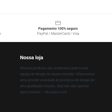
Pagamento 100% seguro
o
PayPal / MasterCard / Visa
Nossa loja
Nossos produtos são projetados pela nossa
equipe de design de classe mundial. Oferecemos
uma grande variedade de produtos de design de
alta qualidade e bonito. Eles não são apenas
para mostrar — são para você.