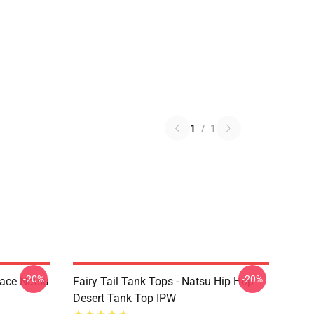
1
/
1
-20%
-20%
Face Natsu
Fairy Tail Tank Tops - Natsu Hip Hop
Desert Tank Top IPW