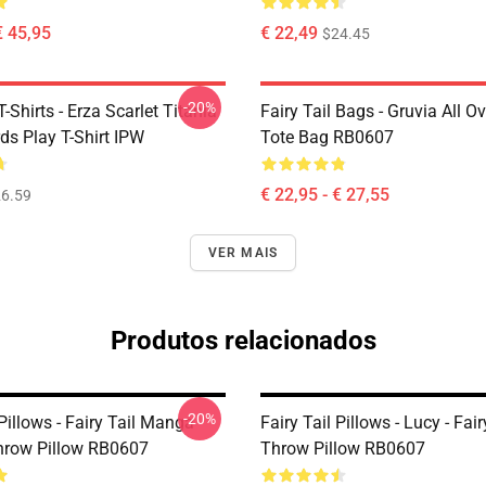
€ 45,95
€ 22,49
$24.45
-20%
T-Shirts - Erza Scarlet Titania
Fairy Tail Bags - Gruvia All Ov
ds Play T-Shirt IPW
Tote Bag RB0607
€ 22,95 - € 27,55
6.59
VER MAIS
Produtos relacionados
-20%
 Pillows - Fairy Tail Manga
Fairy Tail Pillows - Lucy - Fair
hrow Pillow RB0607
Throw Pillow RB0607