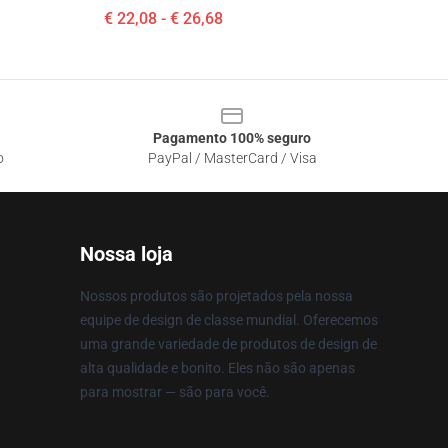
€ 22,08 - € 26,68
Pagamento 100% seguro
o
PayPal / MasterCard / Visa
Nossa loja
Nossos produtos são projetados pela nossa
equipe de design de classe mundial. Oferecemos
uma grande variedade de produtos de design de
alta qualidade e bonito. Eles não são apenas
para mostrar — são para você.