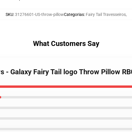
SKU
:
31276601-US-throw-pillow
Categorias
:
Fairy Tail Travesseiros
,
What Customers Say
ows - Galaxy Fairy Tail logo Throw Pillow R