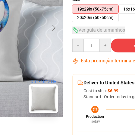
19x29in (50x75cm)
16x16
20x20in (50x50cm)
Ver guia de tamanhos
Quantity
Esta promoção termina
blank template
Deliver to United States
Cost to ship:
$6.99
Standard - Order today to g
Production
Today