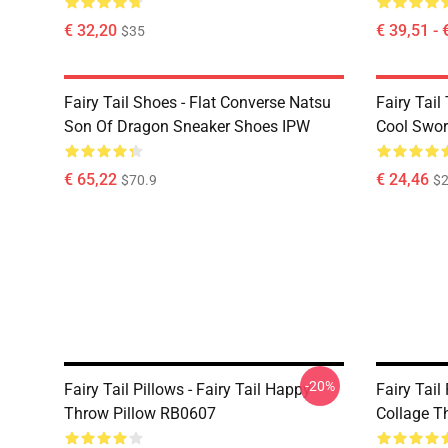
€ 32,20
€ 39,51 - 
$35
Fairy Tail Shoes - Flat Converse Natsu
Fairy Tail 
Son Of Dragon Sneaker Shoes IPW
Cool Swor
€ 65,22
€ 24,46
$70.9
$2
-20%
Fairy Tail Pillows - Fairy Tail Happy
Fairy Tail
Throw Pillow RB0607
Collage T