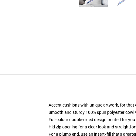
Accent cushions with unique artwork, for that
Smooth and sturdy 100% spun polyester cowl wit
Full-colour double-sided design printed for yo
Hid zip opening for a clear look and straightfo
For a plump end, use an insert/fill that's greate