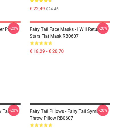
€ 22,49
$24.45
-20%
-20%
er Print
Fairy Tail Face Masks - I Will Return As
Stars Flat Mask RB0607
€ 18,29 - € 20,70
-20%
-20%
y Tail
Fairy Tail Pillows - Fairy Tail Symbol
Throw Pillow RB0607