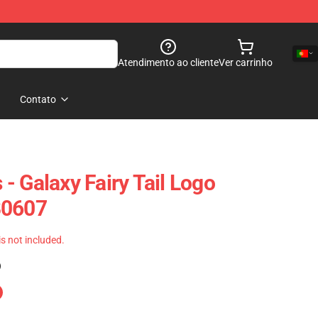
Atendimento ao cliente
Ver carrinho
Contato
s - Galaxy Fairy Tail Logo
B0607
 is not included.
)