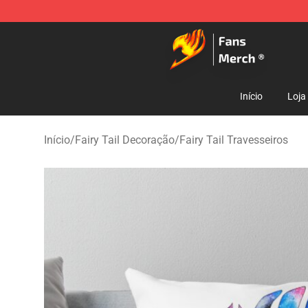
Fairy Tail Store - Official Fairy Tail Merchandise Shop
Início
Loja
Início
/
Fairy Tail Decoração
/
Fairy Tail Travesseiros