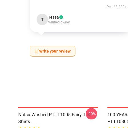
Dec 11, 2024
Tessa
T
Verified owner
Write your review
-20%
Natsu Washed PTTT1005 Fairy Tail T-
100 YEAR
Shirts
PTTT0805 