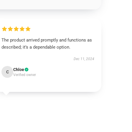
The product arrived promptly and functions as
described; it’s a dependable option.
Dec 11, 2024
Chloe
C
Verified owner