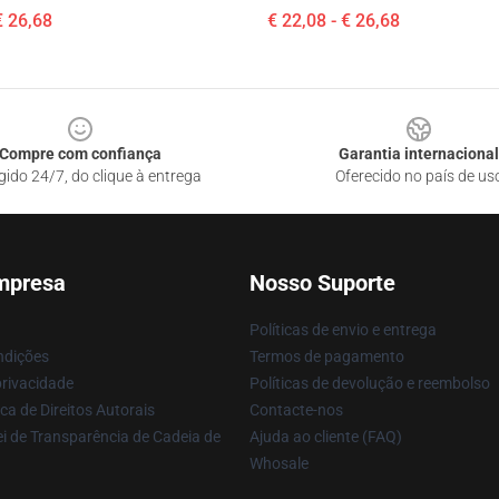
€ 26,68
€ 22,08 - € 26,68
Compre com confiança
Garantia internacional
gido 24/7, do clique à entrega
Oferecido no país de us
mpresa
Nosso Suporte
Políticas de envio e entrega
ndições
Termos de pagamento
privacidade
Políticas de devolução e reembolso
ca de Direitos Autorais
Contacte-nos
i de Transparência de Cadeia de
Ajuda ao cliente (FAQ)
Whosale