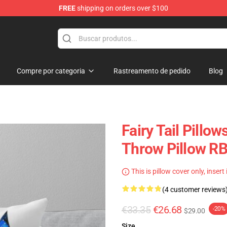
FREE
shipping on orders over $100
Compre por categoria
Rastreamento de pedido
Blog
Fairy Tail Pillow
Throw Pillow R
This is pillow cover only, insert
(4 customer reviews
€33.35
€26.68
-20%
$29.00
Size