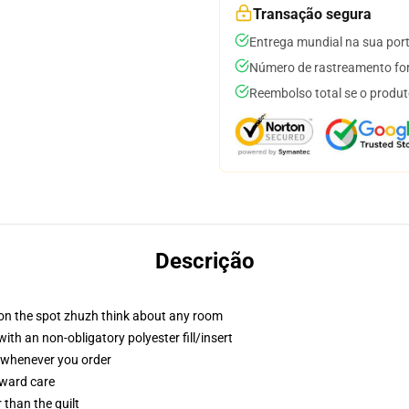
Transação segura
Entrega mundial na sua por
Número de rastreamento for
Reembolso total se o produt
Descrição
 on the spot zhuzh think about any room
h an non-obligatory polyester fill/insert
u whenever you order
rward care
r than the quilt