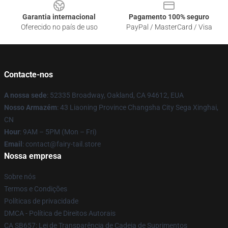
Garantia internacional
Pagamento 100% seguro
Oferecido no país de uso
PayPal / MasterCard / Visa
Contacte-nos
A nossa sede
: 52335 Broadway, Oakland, CA 94612, EUA
Nosso Armazém
: 43 Liaoning Province Changsha City Sega Xinghai,
CN
Hour
: 9AM – 5PM (Mon – Fri)
Email
: contact@fairy-tail.store
Nossa empresa
Sobre nós
Termos e Condições
Políticas de privacidade
DMCA - Política de Direitos Autorais
CA SB657: Lei de Transparência de Cadeia de Suprimentos