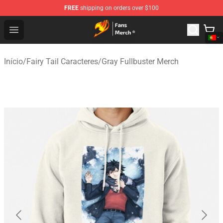
FREE
shipping on orders over $100
Fairy Tail Store - Official Fairy Tail Merchandise Shop
Open menu
Início
/
Fairy Tail Caracteres
/
Gray Fullbuster Merch