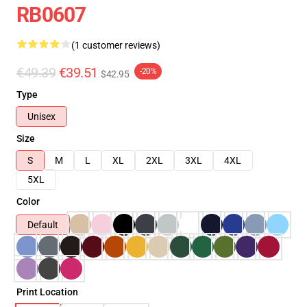
RB0607
(1 customer reviews)
€49.39
€39.51
-20%
$42.95
Type
Unisex
Size
S
M
L
XL
2XL
3XL
4XL
5XL
Color
Default
Print Location