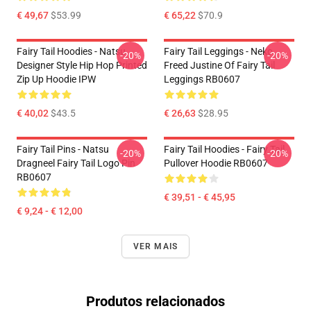
€ 49,67
$53.99
€ 65,22
$70.9
Fairy Tail Hoodies - Natsu
Fairy Tail Leggings - Neko
-20%
-20%
Designer Style Hip Hop Printed
Freed Justine Of Fairy Tail
Zip Up Hoodie IPW
Leggings RB0607
€ 40,02
$43.5
€ 26,63
$28.95
Fairy Tail Pins - Natsu
Fairy Tail Hoodies - Fairy Tail
-20%
-20%
Dragneel Fairy Tail Logo Pin
Pullover Hoodie RB0607
RB0607
€ 39,51 - € 45,95
€ 9,24 - € 12,00
VER MAIS
Produtos relacionados