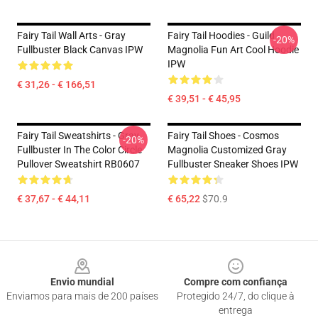
Fairy Tail Wall Arts - Gray
Fairy Tail Hoodies - Guild
-20%
Fullbuster Black Canvas IPW
Magnolia Fun Art Cool Hoodie
IPW
€ 31,26 - € 166,51
€ 39,51 - € 45,95
Fairy Tail Sweatshirts - Gray
Fairy Tail Shoes - Cosmos
-20%
Fullbuster In The Color Circle
Magnolia Customized Gray
Pullover Sweatshirt RB0607
Fullbuster Sneaker Shoes IPW
€ 37,67 - € 44,11
€ 65,22
$70.9
Footer
Envio mundial
Compre com confiança
Enviamos para mais de 200 países
Protegido 24/7, do clique à
entrega