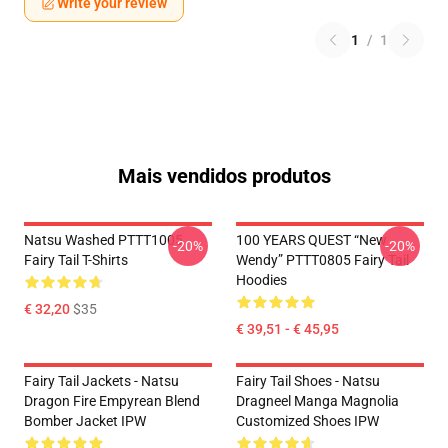
Write your review
1
/
1
Mais vendidos produtos
Natsu Washed PTTT1005
100 YEARS QUEST “New
-20%
-20%
Fairy Tail T-Shirts
Wendy” PTTT0805 Fairy Tail
Hoodies
€ 32,20
$35
€ 39,51 - € 45,95
Fairy Tail Jackets - Natsu
Fairy Tail Shoes - Natsu
Dragon Fire Empyrean Blend
Dragneel Manga Magnolia
Bomber Jacket IPW
Customized Shoes IPW