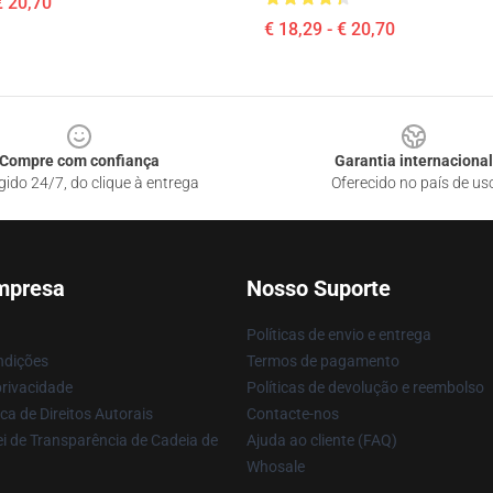
€ 20,70
€ 18,29 - € 20,70
Compre com confiança
Garantia internacional
gido 24/7, do clique à entrega
Oferecido no país de us
mpresa
Nosso Suporte
Políticas de envio e entrega
ndições
Termos de pagamento
privacidade
Políticas de devolução e reembolso
ca de Direitos Autorais
Contacte-nos
i de Transparência de Cadeia de
Ajuda ao cliente (FAQ)
Whosale