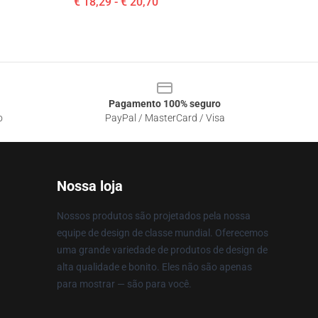
€ 18,29 - € 20,70
Pagamento 100% seguro
o
PayPal / MasterCard / Visa
Nossa loja
Nossos produtos são projetados pela nossa
equipe de design de classe mundial. Oferecemos
uma grande variedade de produtos de design de
alta qualidade e bonito. Eles não são apenas
para mostrar — são para você.