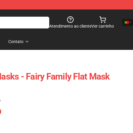
Atendimento ao cliente
Ver carrinho
Contato
Masks - Fairy Family Flat Mask
)