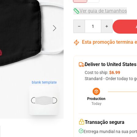
Ver guia de tamanhos
Quantity
Esta promoção termina
Deliver to United States
Cost to ship:
$6.99
Standard - Order today to g
blank template
Production
Today
Transação segura
Entrega mundial na sua por