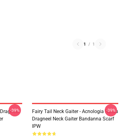
1
/
1
-39%
-39%
u Dragneel
Fairy Tail Neck Gaiter - Acnologia Natsu
er
Dragneel Neck Gaiter Bandanna Scarf
IPW