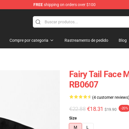
FREE
shipping on orders over $100
Compre por categoria
Rastreamento de pedido
Blog
Fairy Tail Face 
RB0607
(4 customer reviews
€22.88
€18.31
-20%
$19.90
Size
M
L