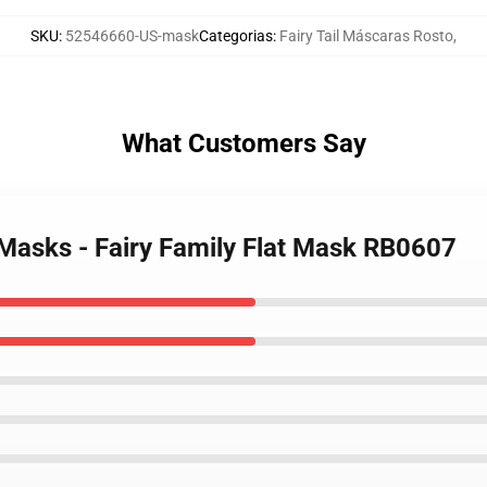
SKU
:
52546660-US-mask
Categorias
:
Fairy Tail Máscaras Rosto
,
What Customers Say
e Masks - Fairy Family Flat Mask RB0607