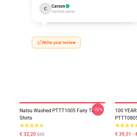
Carson
C
Verified owner
Write your review
-20%
Natsu Washed PTTT1005 Fairy Tail T-
100 YEAR
Shirts
PTTT0805 
€ 32,20
€ 39,51 - 
$35