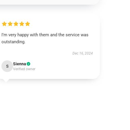
I’m very happy with them and the service was
outstanding.
Dec 16, 2024
Sienna
S
Verified owner