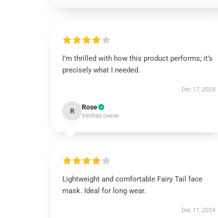
I’m thrilled with how this product performs; it’s
precisely what I needed.
Dec 17, 2024
Rose
R
Verified owner
Lightweight and comfortable Fairy Tail face
mask. Ideal for long wear.
Dec 11, 2024