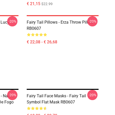
€ 21,15
$22.99
-20%
-20%
d Lucy
Fairy Tail Pillows - Erza Throw Pillow
RB0607
€ 22,08 - € 26,68
-20%
-20%
 - Natsu
Fairy Tail Face Masks - Fairy Tail
De Fogo
Symbol Flat Mask RB0607