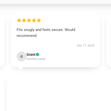
Fits snugly and feels secure. Would
recommend.
Dec 17, 2024
Grant
G
Verified owner