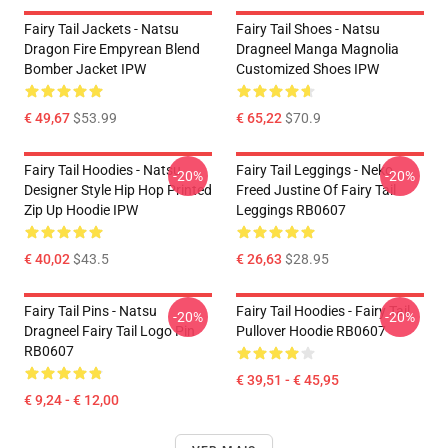
Fairy Tail Jackets - Natsu
Fairy Tail Shoes - Natsu
Dragon Fire Empyrean Blend
Dragneel Manga Magnolia
Bomber Jacket IPW
Customized Shoes IPW
€ 49,67
$53.99
€ 65,22
$70.9
Fairy Tail Hoodies - Natsu
Fairy Tail Leggings - Neko
-20%
-20%
Designer Style Hip Hop Printed
Freed Justine Of Fairy Tail
Zip Up Hoodie IPW
Leggings RB0607
€ 40,02
$43.5
€ 26,63
$28.95
Fairy Tail Pins - Natsu
Fairy Tail Hoodies - Fairy Tail
-20%
-20%
Dragneel Fairy Tail Logo Pin
Pullover Hoodie RB0607
RB0607
€ 39,51 - € 45,95
€ 9,24 - € 12,00