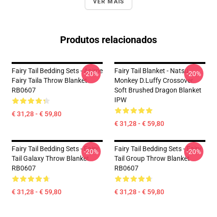
VER MAIS
Produtos relacionados
Fairy Tail Bedding Sets - Anime
Fairy Tail Blanket - Natsu
-20%
-20%
Fairy Taila Throw Blanket
Monkey D.Luffy Crossover
RB0607
Soft Brushed Dragon Blanket
IPW
€ 31,28 - € 59,80
€ 31,28 - € 59,80
Fairy Tail Bedding Sets - Fairy
Fairy Tail Bedding Sets - Fairy
-20%
-20%
Tail Galaxy Throw Blanket
Tail Group Throw Blanket
RB0607
RB0607
€ 31,28 - € 59,80
€ 31,28 - € 59,80