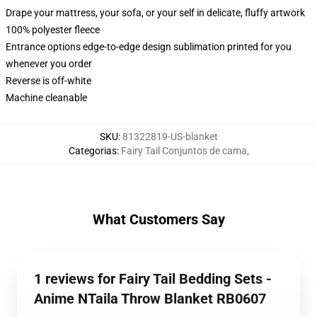
Drape your mattress, your sofa, or your self in delicate, fluffy artwork
100% polyester fleece
Entrance options edge-to-edge design sublimation printed for you
whenever you order
Reverse is off-white
Machine cleanable
SKU
:
81322819-US-blanket
Categorias
:
Fairy Tail Conjuntos de cama
,
What Customers Say
1 reviews for Fairy Tail Bedding Sets -
Anime NTaila Throw Blanket RB0607