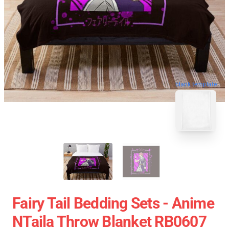
blank template
Fairy Tail Bedding Sets - Anime
NTaila Throw Blanket RB0607