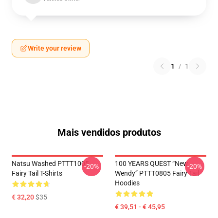
Write your review
1
/
1
Mais vendidos produtos
Natsu Washed PTTT1005
100 YEARS QUEST “New
-20%
-20%
Fairy Tail T-Shirts
Wendy” PTTT0805 Fairy Tail
Hoodies
€ 32,20
$35
€ 39,51 - € 45,95