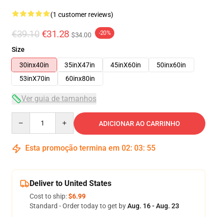
(1 customer reviews)
€39.10
€31.28
-20%
$34.00
Size
30inx40in
35inX47in
45inX60in
50inx60in
53inX70in
60inx80in
Ver guia de tamanhos
Quantity
ADICIONAR AO CARRINHO
Esta promoção termina em
02
:
03
:
54
Deliver to United States
Cost to ship:
$6.99
Standard - Order today to get by
Aug. 16 - Aug. 23