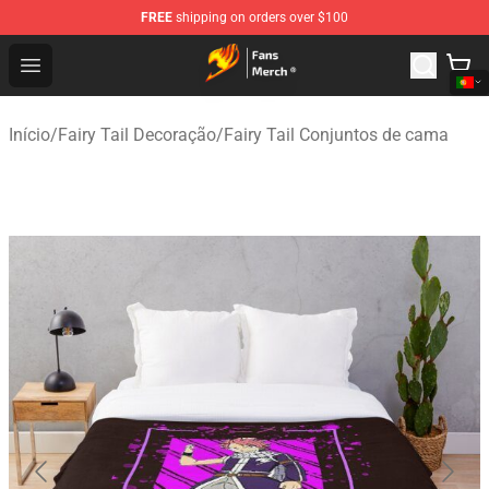
FREE
shipping on orders over $100
Fairy Tail Store - Official Fairy Tail Merchandise Shop
Open menu
Início
/
Fairy Tail Decoração
/
Fairy Tail Conjuntos de cama