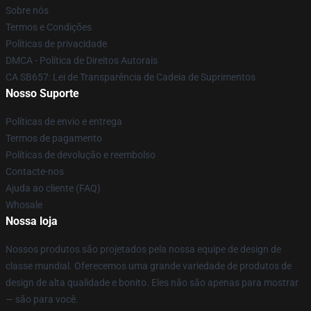
Sobre nós
Termos e Condições
Políticas de privacidade
DMCA - Política de Direitos Autorais
CA SB657: Lei de Transparência de Cadeia de Suprimentos
Nosso Suporte
Políticas de envio e entrega
Termos de pagamento
Políticas de devolução e reembolso
Contacte-nos
Ajuda ao cliente (FAQ)
Whosale
Nossa loja
Nossos produtos são projetados pela nossa equipe de design de
classe mundial. Oferecemos uma grande variedade de produtos de
design de alta qualidade e bonito. Eles não são apenas para mostrar
— são para você.