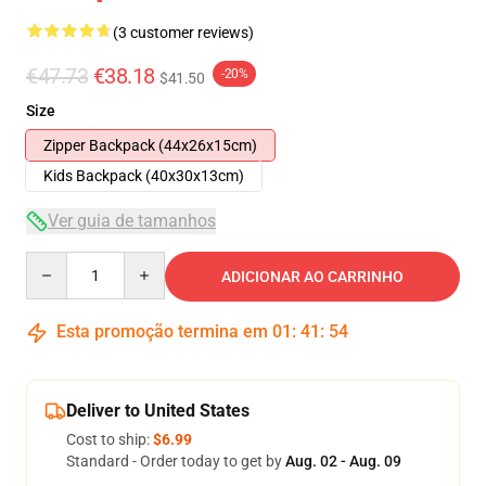
(3 customer reviews)
€47.73
€38.18
-20%
$41.50
Size
Zipper Backpack (44x26x15cm)
Kids Backpack (40x30x13cm)
Ver guia de tamanhos
Quantity
ADICIONAR AO CARRINHO
Esta promoção termina em
01
:
41
:
54
Deliver to United States
Cost to ship:
$6.99
Standard - Order today to get by
Aug. 02 - Aug. 09