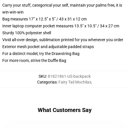
Carry your stuff, categorical your self, maintain your palms free, it is
win-win-win
Bag measures 17” x 12.5” x 5” / 43 x 31 x 12 cm
Inner laptop computer pocket measures 13.5" x 10.5" / 34 x 27 cm
Sturdy 100% polyester shell
Vivid all-over design, sublimation printed for you whenever you order
Exterior mesh pocket and adjustable padded straps
For a distinct model, try the Drawstring Bag
For more room, strive the Duffle Bag
SKU
:
81821861-US-backpack
Categorias
:
Fairy Tail Mochilas
,
What Customers Say