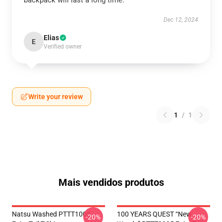
backpack will last a long time.
Dec 12, 2024
Elias
E
Verified owner
Write your review
1
/
1
Mais vendidos produtos
Natsu Washed PTTT1005
100 YEARS QUEST “New
-20%
-20%