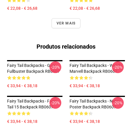
€ 22,08 - € 26,68
€ 22,08 - € 26,68
VER MAIS
Produtos relacionados
Fairy Tail Backpacks - Grey
Fairy Tail Backpacks - Wendy
-20%
-20%
Fullbuster Backpack RB0607
Marvell Backpack RB0607
€ 33,94 - € 38,18
€ 33,94 - € 38,18
Fairy Tail Backpacks - Fairy
Fairy Tail Backpacks - Natsu
-20%
-20%
Tail 15 Backpack RB0607
Poster Backpack RB0607
€ 33,94 - € 38,18
€ 33,94 - € 38,18