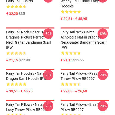
Fairy Tail T-Shirts
Wendy” PTTT0805 Fairy Tail
Hoodies
€ 32,20
$35
€ 39,51 - € 45,95
Fairy Tail Neck Gaiter - Natsu
Fairy Tail Neck Gaiter -
-39%
-39%
Dragneel Picture Perfect Fire
Acnologia Natsu Dragneel
Neck Gaiter Bandanna Scarf
Neck Gaiter Bandanna Scarf
IPW
IPW
€ 21,15
$22.99
€ 21,15
$22.99
Fairy Tail Hoodies - Natsu
Fairy Tail Pillows - Fairy Tail
-20%
-20%
Dragon Scarf Hoodie IPW
Throw Pillow RB0607
€ 39,51 - € 45,95
€ 22,08 - € 26,68
Fairy Tail Pillows - Natsu And
Fairy Tail Pillows - Erza Throw
-20%
-20%
Lucy Throw Pillow RB0607
Pillow RB0607