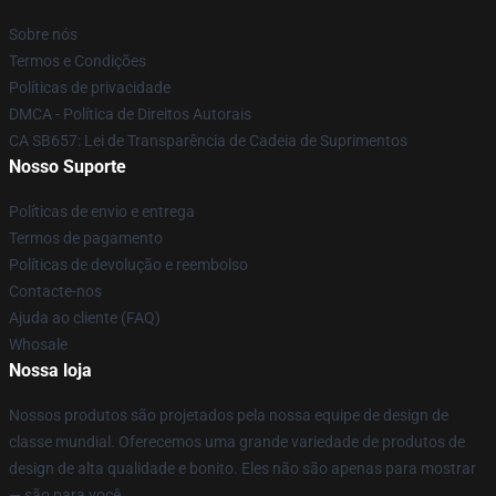
Sobre nós
Termos e Condições
Políticas de privacidade
DMCA - Política de Direitos Autorais
CA SB657: Lei de Transparência de Cadeia de Suprimentos
Nosso Suporte
Políticas de envio e entrega
Termos de pagamento
Políticas de devolução e reembolso
Contacte-nos
Ajuda ao cliente (FAQ)
Whosale
Nossa loja
Nossos produtos são projetados pela nossa equipe de design de
classe mundial. Oferecemos uma grande variedade de produtos de
design de alta qualidade e bonito. Eles não são apenas para mostrar
— são para você.