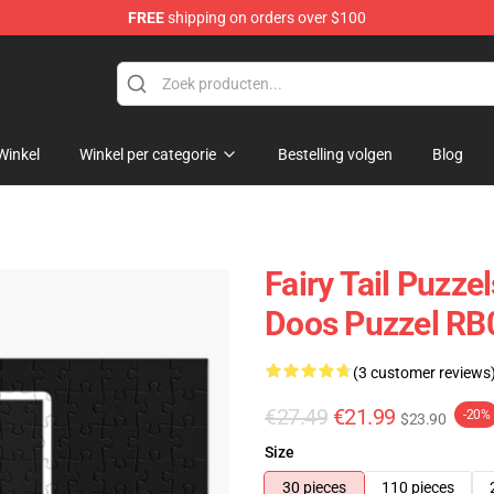
FREE
shipping on orders over $100
Winkel
Winkel per categorie
Bestelling volgen
Blog
Fairy Tail Puzze
Doos Puzzel RB
(3 customer reviews
€27.49
€21.99
-20%
$23.90
Size
30 pieces
110 pieces