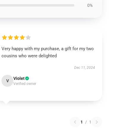
0%
Very happy with my purchase, a gift for my two
cousins who were delighted
Dec 11, 2024
Violet
V
Verified owner
1
/
1