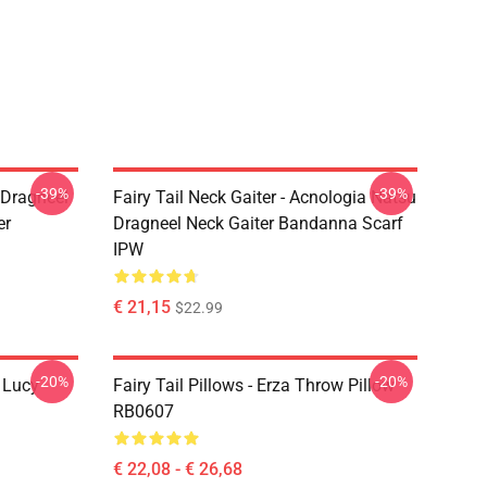
-39%
-39%
u Dragneel
Fairy Tail Neck Gaiter - Acnologia Natsu
er
Dragneel Neck Gaiter Bandanna Scarf
IPW
€ 21,15
$22.99
-20%
-20%
d Lucy
Fairy Tail Pillows - Erza Throw Pillow
RB0607
€ 22,08 - € 26,68