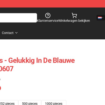
Klantenservice
Winkelwagen bekijken
Contact
ls - Gelukkig In De Blauwe
0607
)
252 pieces
500 pieces
1000 pieces