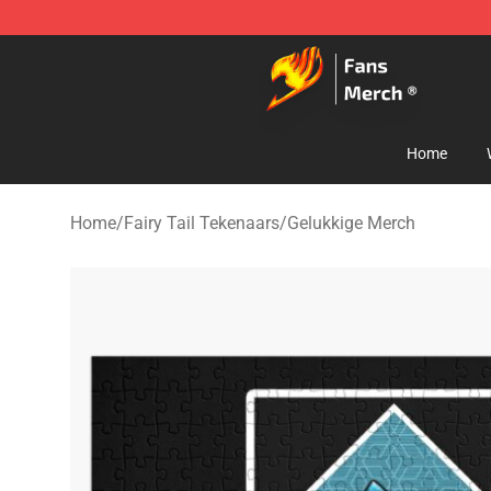
Fairy Tail Store - Official Fairy Tail Merchandise Shop
Home
Home
/
Fairy Tail Tekenaars
/
Gelukkige Merch