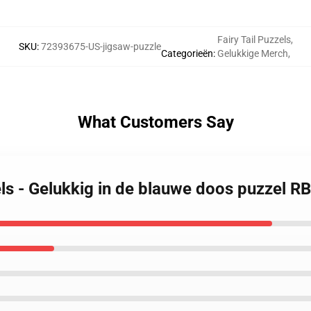
Fairy Tail Puzzels
,
SKU
:
72393675-US-jigsaw-puzzle
Categorieën
:
Gelukkige Merch
,
What Customers Say
zels - Gelukkig in de blauwe doos puzzel 