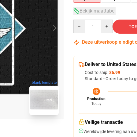
Bekijk maattabel
Quantity
TOE
Deze uitverkoop eindigt 
Deliver to United States
Cost to ship:
$6.99
Standard - Order today to g
blank template
Production
Today
Veilige transactie
Wereldwijde levering aan uw