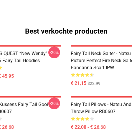
Best verkochte producten
-20%
S QUEST “New Wendy”
Fairy Tail Neck Gaiter - Nats
Fairy Tail Hoodies
Picture Perfect Fire Neck Gait
Bandanna Scarf IPW
€ 45,95
€ 21,15
$22.99
-20%
 Kussens Fairy Tail Gooi
Fairy Tail Pillows - Natsu An
B0607
Throw Pillow RB0607
€ 26,68
€ 22,08 - € 26,68