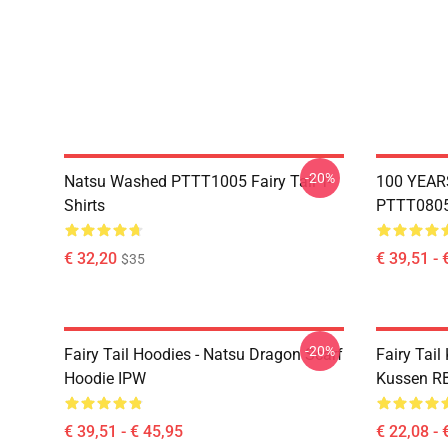
-20%
Natsu Washed PTTT1005 Fairy Tail T-
100 YEAR
Shirts
PTTT0805 
€ 32,20
€ 39,51 - 
$35
-20%
Fairy Tail Hoodies - Natsu Dragon Scarf
Fairy Tail
Hoodie IPW
Kussen R
€ 39,51 - € 45,95
€ 22,08 - 