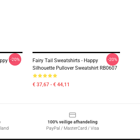
-20%
-20%
ppy All
Fairy Tail Sweatshirts - Happy
Silhouette Pullover Sweatshirt RB0607
€ 37,67 - € 44,11
e
100% veilige afhandeling
sland
PayPal / MasterCard / Visa