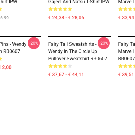
hirt IPW
Gajeel And Natsu T-Shirt IPW
Marvel
€ 24,38 - € 28,06
€ 33,94 
6.99
-20%
-20%
 Pins - Wendy
Fairy Tail Sweatshirts -
Fairy T
in RB0607
Wendy In The Circle Up
Marvell
Pullover Sweatshirt RB0607
RB0607
 12,00
€ 37,67 - € 44,11
€ 39,51 