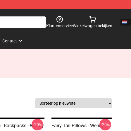
Klantenservice
Winkelwagen bekijken
Contact
-20%
-20%
ail Backpacks - Wendy
Fairy Tail Pillows - Wendy