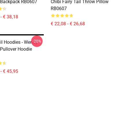
l Backpack RB0607
Chibi Fairy Tail Throw Pillow
RB0607
- € 38,18
€ 22,08 - € 26,68
-20%
ail Hoodies - Wendy
 Pullover Hoodie
- € 45,95