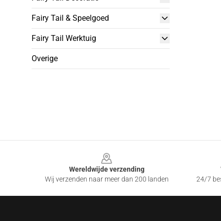
Fairy Tail & Speelgoed
Fairy Tail Werktuig
Overige
Footer
Wereldwijde verzending
Wij verzenden naar meer dan 200 landen
24/7 bes