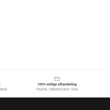
e
100% veilige afhandeling
sland
PayPal / MasterCard / Visa