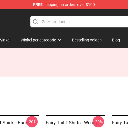
FREE
shipping on orders over $100
Winkel
Winkel per categorie
Bestelling volgen
Blog
-20%
-20%
 T-Shirts - Bunny
Fairy Tail T-Shirts - Wendy,
Fairy T