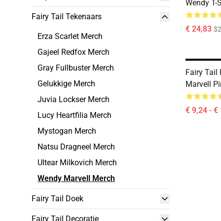
Wendy T-S
Fairy Tail Tekenaars
€ 24,83
$2
Erza Scarlet Merch
Gajeel Redfox Merch
Gray Fullbuster Merch
Fairy Tail
Gelukkige Merch
Marvell P
Juvia Lockser Merch
€ 9,24 - €
Lucy Heartfilia Merch
Mystogan Merch
Natsu Dragneel Merch
Ultear Milkovich Merch
Wendy Marvell Merch
Fairy Tail Doek
Fairy Tail Decoratie