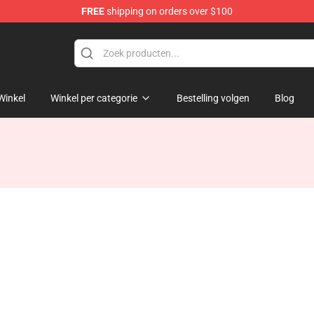
FREE
shipping on orders over $100
Winkel
Winkel per categorie
Bestelling volgen
Blog