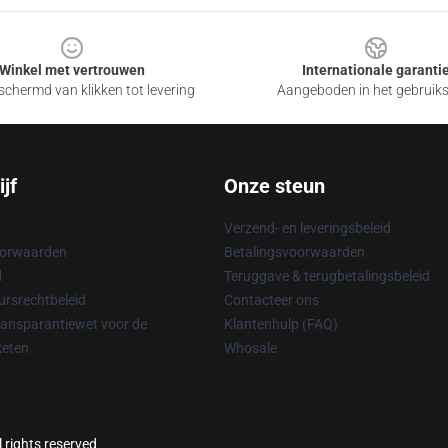
Winkel met vertrouwen
Internationale garanti
chermd van klikken tot levering
Aangeboden in het gebruik
jf
Onze steun
Verzend- en leveringsbeleid
oorwaarden
Betalingsvoorwaarden
d
Teruggave & terugbetalingsbeleid
rsrechtbeleid
Contacteer ons
ransparantiewet voor de
Klantenhulp (FAQ)
keten
Whosale
l rights reserved