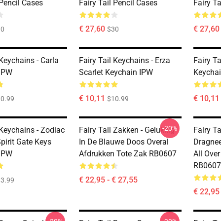
 Pencil Cases
Fairy Tail Pencil Cases
Fairy Ta
€ 27,60
€ 27,60
30
$30
 Keychains - Carla
Fairy Tail Keychains - Erza
Fairy T
 IPW
Scarlet Keychain IPW
Keycha
€ 10,11
€ 10,11
0.99
$10.99
-20%
 Keychains - Zodiac
Fairy Tail Zakken - Gelukkig
Fairy Ta
Spirit Gate Keys
In De Blauwe Doos Overal
Dragneel
 IPW
Afdrukken Tote Zak RB0607
All Over
RB0607
€ 22,95 - € 27,55
3.99
€ 22,95 