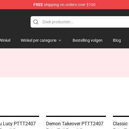
FREE
shipping on orders over $100
Winkel
Winkel per categorie
Bestelling volgen
Blog
su Lucy PTTT2407
Demon Takeover PTTT2407
Classic