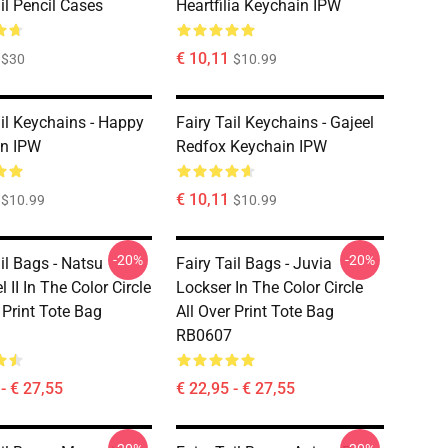
il Pencil Cases
Heartfilia Keychain IPW
€ 10,11
$30
$10.99
ail Keychains - Happy
Fairy Tail Keychains - Gajeel
in IPW
Redfox Keychain IPW
€ 10,11
$10.99
$10.99
-20%
-20%
il Bags - Natsu
Fairy Tail Bags - Juvia
 II In The Color Circle
Lockser In The Color Circle
 Print Tote Bag
All Over Print Tote Bag
RB0607
- € 27,55
€ 22,95 - € 27,55