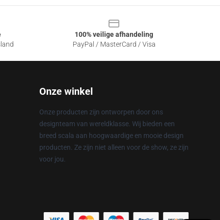
e
100% veilige afhandeling
sland
PayPal / MasterCard / Visa
Onze winkel
Onze producten zijn ontworpen door ons
designteam van wereldklasse. Wij bieden een
breed scala aan hoogwaardige en mooie design
producten. Ze zijn niet alleen voor de show, ze zijn
voor jou.