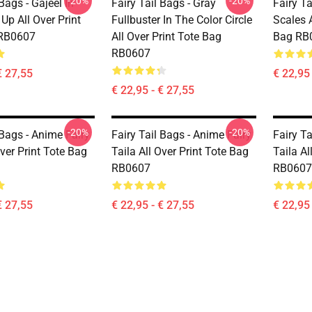
-20%
-20%
 Bags - Gajeel In
Fairy Tail Bags - Gray
Fairy T
 Up All Over Print
Fullbuster In The Color Circle
Scales A
 RB0607
All Over Print Tote Bag
Bag RB
RB0607
€ 27,55
€ 22,95 
€ 22,95 - € 27,55
-20%
-20%
 Bags - Anime Fairy
Fairy Tail Bags - Anime Fairy
Fairy Ta
Over Print Tote Bag
Taila All Over Print Tote Bag
Taila Al
RB0607
RB0607
€ 27,55
€ 22,95 - € 27,55
€ 22,95 