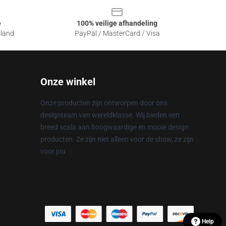
e
100% veilige afhandeling
sland
PayPal / MasterCard / Visa
Onze winkel
Onze producten zijn ontworpen door ons
designteam van wereldklasse. Wij bieden een
breed scala aan hoogwaardige en mooie design
producten. Ze zijn niet alleen voor de show, ze zijn
voor jou.
Help