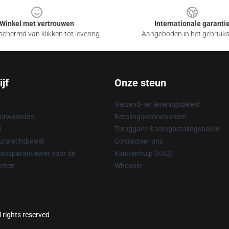
Winkel met vertrouwen
Internationale garanti
chermd van klikken tot levering
Aangeboden in het gebruik
jf
Onze steun
Verzend- en leveringsbeleid
oorwaarden
Betalingsvoorwaarden
d
Teruggave & terugbetalingsbeleid
rsrechtbeleid
Contacteer ons
ransparantiewet voor de
Klantenhulp (FAQ)
keten
Whosale
l rights reserved