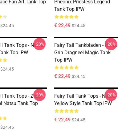
ace Fan Art Tank Top
Pheonix Priestess Legend
Tank Top IPW
€ 22,49
$24.45
$24.45
-20%
-20%
ail Tank Tops - Natsu
Fairy Tail Tankbladen - Natsu
Tank Top IPW
Grin Dragneel Magic Tank
Top IPW
$24.45
€ 22,49
$24.45
-20%
-20%
il Tank Tops - Zeref
Fairy Tail Tank Tops - Natsu
l Natsu Tank Top
Yellow Style Tank Top IPW
€ 22,49
$24.45
$24.45