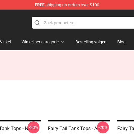
FREE
shipping on orders over $100
Winkel
Winkel per categorie
Bestelling volgen
Blog
-20%
-20%
 Tank Tops - Natsu
Fairy Tail Tank Tops - Angry
Fairy T