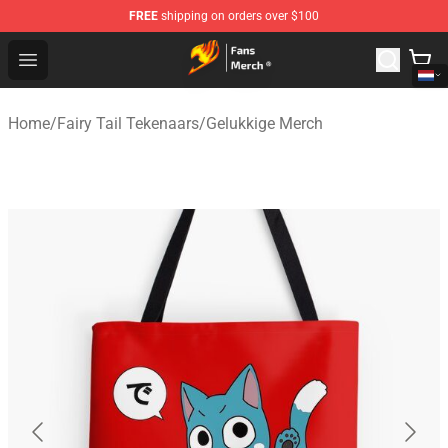
FREE
shipping on orders over $100
Fairy Tail Store - Official Fairy Tail Merchandise Shop
Open menu
Home
/
Fairy Tail Tekenaars
/
Gelukkige Merch