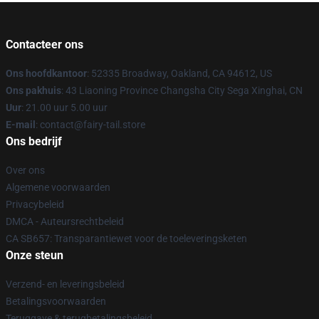
Contacteer ons
Ons hoofdkantoor
: 52335 Broadway, Oakland, CA 94612, US
Ons pakhuis
: 43 Liaoning Province Changsha City Sega Xinghai, CN
Uur
: 21.00 uur 5.00 uur
E-mail
: contact@fairy-tail.store
Ons bedrijf
Over ons
Algemene voorwaarden
Privacybeleid
DMCA - Auteursrechtbeleid
CA SB657: Transparantiewet voor de toeleveringsketen
Onze steun
Verzend- en leveringsbeleid
Betalingsvoorwaarden
Teruggave & terugbetalingsbeleid