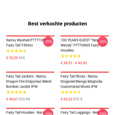
Best verkochte producten
Natsu Washed PTTT1005
100 YEARS QUEST “New
-20%
-20%
Fairy Tail T-Shirts
Wendy” PTTT0805 Fairy Tail
Hoodies
€ 32,20
$35
€ 39,51 - € 45,95
Fairy Tail Jackets - Natsu
Fairy Tail Shoes - Natsu
Dragon Fire Empyrean Blend
Dragneel Manga Magnolia
Bomber Jacket IPW
Customized Shoes IPW
€ 49,67
$53.99
€ 65,22
$70.9
Fairy Tail Hoodies - Natsu
Fairy Tail Leggings - Neko
-20%
-20%