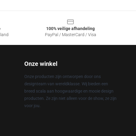
e
100% veilige afhandeling
sland
PayPal / MasterCard / Visa
Onze winkel
Onze producten zijn ontworpen door ons
designteam van wereldklasse. Wij bieden een
breed scala aan hoogwaardige en mooie design
producten. Ze zijn niet alleen voor de show, ze zijn
voor jou.