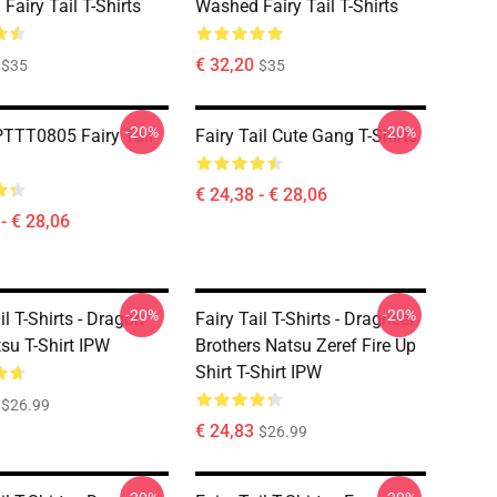
Fairy Tail T-Shirts
Washed Fairy Tail T-Shirts
€ 32,20
$35
$35
-20%
-20%
TTT0805 Fairy Tail
Fairy Tail Cute Gang T-Shirts
€ 24,38 - € 28,06
- € 28,06
-20%
-20%
il T-Shirts - Dragon
Fairy Tail T-Shirts - Dragneel
su T-Shirt IPW
Brothers Natsu Zeref Fire Up
Shirt T-Shirt IPW
$26.99
€ 24,83
$26.99