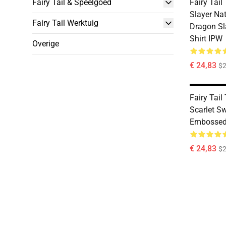
Fairy Tail & Speelgoed
Fairy Tail
Slayer Na
Fairy Tail Werktuig
Dragon Sla
Shirt IPW
Overige
€ 24,83
$2
Fairy Tail 
Scarlet S
Embossed 
€ 24,83
$2