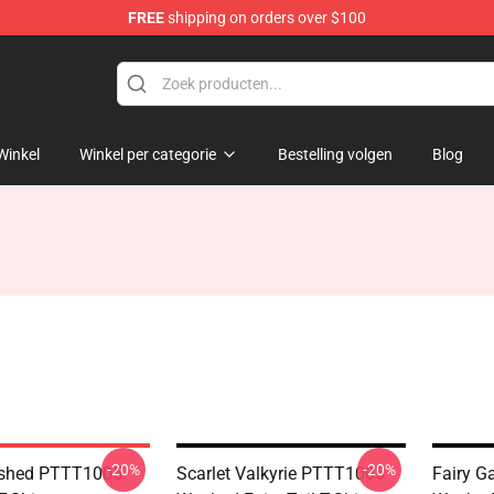
FREE
shipping on orders over $100
Winkel
Winkel per categorie
Bestelling volgen
Blog
-20%
-20%
shed PTTT1005
Scarlet Valkyrie PTTT1005
Fairy 