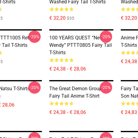
T-Shirts
Washed Fairy Tail T-Shirts
Washed 
€ 32,20
€ 32,20
35
$35
-20%
-20%
PTTT1005 Retro
100 YEARS QUEST “New
Anime P
 Tail T-Shirts
Wendy” PTTT0805 Fairy Tail
T-Shirts
T-Shirts
€ 24,38 
35
€ 24,38 - € 28,06
-20%
-20%
 Natsu T-Shirts
The Great Demon Group Of
Fairy Ta
Fairy Tail Anime T-Shirt
Son Nat
€ 28,06
€ 24,38 - € 28,06
€ 24,83