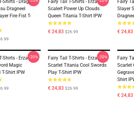
-20%
-20%
 T-Shirts - Dragon
Fairy Tail T-Shirts - Erza
Fairy Ta
tsu Dragneel
Scalert Power Up Clouds
Slayer 
yer Fire Fist T-
Queen Titania T-Shirt IPW
Dragnee
€ 24,83
€ 24,83
$26.99
6.99
-20%
-20%
T-Shirts - Erza
Fairy Tail T-Shirts - Erza
Fairy Ta
word Magic
Scarlet Titania Cool Swords
Scarlet 
T-Shirt IPW
Play T-Shirt IPW
Gegravee
Shirt I
€ 24,83
6.99
$26.99
€ 24,83