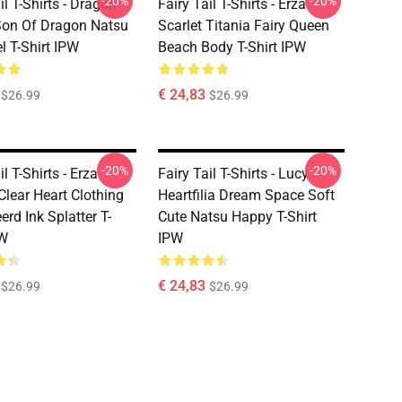
-20%
-20%
il T-Shirts - Dragon
Fairy Tail T-Shirts - Erza
Son Of Dragon Natsu
Scarlet Titania Fairy Queen
l T-Shirt IPW
Beach Body T-Shirt IPW
€ 24,83
$26.99
$26.99
-20%
-20%
il T-Shirts - Erza
Fairy Tail T-Shirts - Lucy
Clear Heart Clothing
Heartfilia Dream Space Soft
rd Ink Splatter T-
Cute Natsu Happy T-Shirt
PW
IPW
€ 24,83
$26.99
$26.99