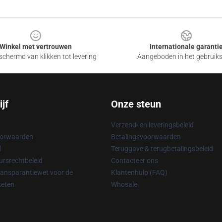
Winkel met vertrouwen
Internationale garanti
chermd van klikken tot levering
Aangeboden in het gebruik
jf
Onze steun
Verzend- en leveringsbeleid
oorwaarden
Betalingsvoorwaarden
d
Teruggave & terugbetalingsbeleid
rsrechtbeleid
Contacteer ons
ransparantiewet voor de
Klantenhulp (FAQ)
keten
Whosale