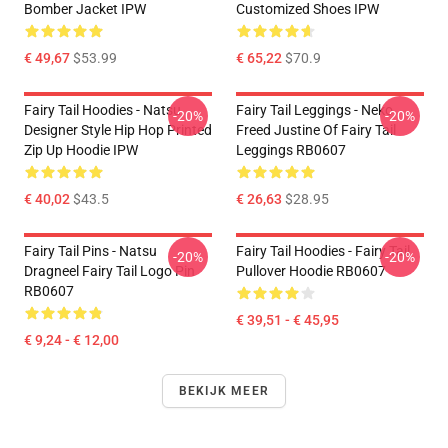
Bomber Jacket IPW
Customized Shoes IPW
€ 49,67
$53.99
€ 65,22
$70.9
Fairy Tail Hoodies - Natsu
Fairy Tail Leggings - Neko
-20%
-20%
Designer Style Hip Hop Printed
Freed Justine Of Fairy Tail
Zip Up Hoodie IPW
Leggings RB0607
€ 40,02
$43.5
€ 26,63
$28.95
Fairy Tail Pins - Natsu
Fairy Tail Hoodies - Fairy Tail
-20%
-20%
Dragneel Fairy Tail Logo Pin
Pullover Hoodie RB0607
RB0607
€ 39,51 - € 45,95
€ 9,24 - € 12,00
BEKIJK MEER