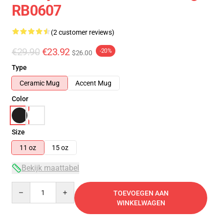
RB0607
(2 customer reviews)
€29.90
€23.92
-20%
$26.00
Type
Ceramic Mug
Accent Mug
Color
Size
11 oz
15 oz
Bekijk maattabel
Quantity
TOEVOEGEN AAN
WINKELWAGEN