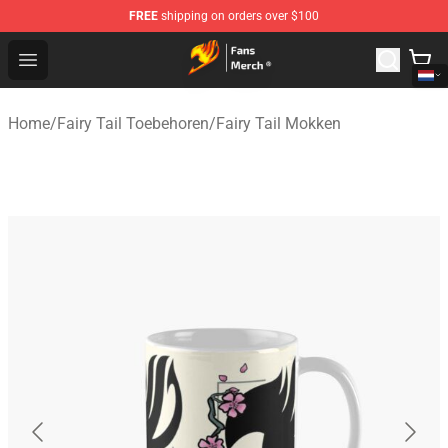
FREE
shipping on orders over $100
Fairy Tail Store - Official Fairy Tail Merchandise Shop
Open menu
Home
/
Fairy Tail Toebehoren
/
Fairy Tail Mokken