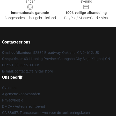
landen
levering
Internationale garantie
100% veilige afhandeling
Aangeboden in het gebruiksland
PayPal / MasterCard / Visa
Contacteer ons
Ons hoofdkantoor
: 52335 Broadway, Oakland, CA 94612, US
Ons pakhuis
: 43 Liaoning Province Changsha City Sega Xinghai, CN
Uur
: 21.00 uur 5.00 uur
E-mail
: contact@fairy-tail.store
Ons bedrijf
Over ons
Algemene voorwaarden
Privacybeleid
DMCA - Auteursrechtbeleid
CA SB657: Transparantiewet voor de toeleveringsketen