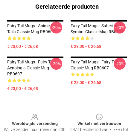
Gerelateerde producten
Fairy Tail Mugs - Anime Fairy
Fairy Tail Mugs - Sabertooth
-20%
-20%
Taila Classic Mug RB0607
Symbol Classic Mug RB0607
€ 23,00 - € 26,68
€ 23,00 - € 26,68
Fairy Tail Mugs - Fairy Tail
Fairy Tail Mugs - Fairy Tail
-20%
-20%
Acnologia Classic Mug
Classic Mug RB0607
RB0607
€ 23,00 - € 26,68
€ 23,00 - € 26,68
Footer
Wereldwijde verzending
Winkel met vertrouwen
Wij verzenden naar meer dan 200
24/7 beschermd van klikken tot