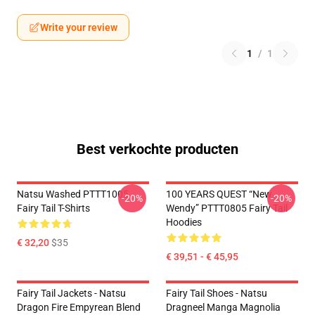
Write your review
1
/
1
Best verkochte producten
Natsu Washed PTTT1005
100 YEARS QUEST “New
-20%
-20%
Fairy Tail T-Shirts
Wendy” PTTT0805 Fairy Tail
Hoodies
€ 32,20
$35
€ 39,51 - € 45,95
Fairy Tail Jackets - Natsu
Fairy Tail Shoes - Natsu
Dragon Fire Empyrean Blend
Dragneel Manga Magnolia