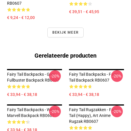
RB0607
€ 39,51 - € 45,95
€ 9,24 - € 12,00
BEKIJK MEER
Gerelateerde producten
Fairy Tail Backpacks - Grey
Fairy Tail Backpacks - Fairy
-20%
-20%
Fullbuster Backpack RB0607
Tail Backpack RB0607
€ 33,94 - € 38,18
€ 33,94 - € 38,18
Fairy Tail Backpacks - Wendy
Fairy Tail Rugzakken - Fairy
-20%
-20%
Marvell Backpack RB0607
Tail (Happy), Art Anime
Rugzak RB0607
€ 33,94 - € 38,18