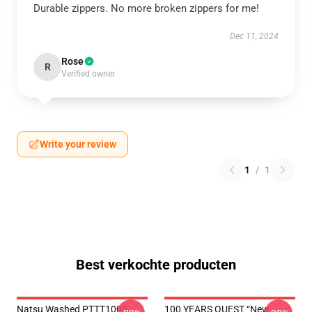
Durable zippers. No more broken zippers for me!
Dec 11, 2024
Rose
R
Verified owner
Write your review
1
/
1
Best verkochte producten
Natsu Washed PTTT1005
100 YEARS QUEST “New