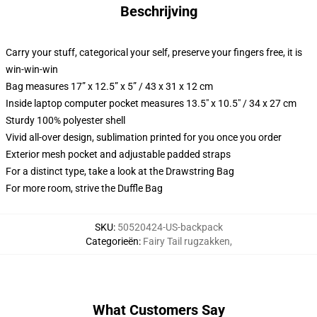
Beschrijving
Carry your stuff, categorical your self, preserve your fingers free, it is
win-win-win
Bag measures 17” x 12.5” x 5” / 43 x 31 x 12 cm
Inside laptop computer pocket measures 13.5" x 10.5" / 34 x 27 cm
Sturdy 100% polyester shell
Vivid all-over design, sublimation printed for you once you order
Exterior mesh pocket and adjustable padded straps
For a distinct type, take a look at the Drawstring Bag
For more room, strive the Duffle Bag
SKU
:
50520424-US-backpack
Categorieën
:
Fairy Tail rugzakken
,
What Customers Say