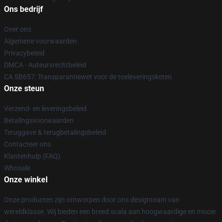
Ons bedrijf
Over ons
Algemene voorwaarden
Privacybeleid
DMCA - Auteursrechtbeleid
CA SB657: Transparantiewet voor de toeleveringsketen
Onze steun
Verzend- en leveringsbeleid
Betalingsvoorwaarden
Teruggave & terugbetalingsbeleid
Contacteer ons
Klantenhulp (FAQ)
Whosale
Onze winkel
Onze producten zijn ontworpen door ons designteam van
wereldklasse. Wij bieden een breed scala aan hoogwaardige en mooie