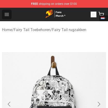
FREE
shipping on orders over $100
Fairy Tail Store - Official Fairy Tail Merchandise Shop
Open menu
Home
/
Fairy Tail Toebehoren
/
Fairy Tail rugzakken