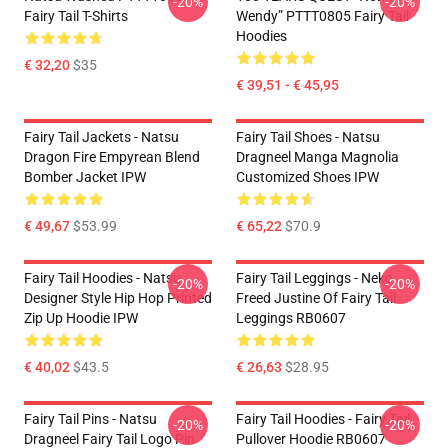
-20%
-20%
Fairy Tail T-Shirts
Wendy” PTTT0805 Fairy Tail
Hoodies
€ 32,20
$35
€ 39,51 - € 45,95
Fairy Tail Jackets - Natsu
Fairy Tail Shoes - Natsu
Dragon Fire Empyrean Blend
Dragneel Manga Magnolia
Bomber Jacket IPW
Customized Shoes IPW
€ 49,67
$53.99
€ 65,22
$70.9
Fairy Tail Hoodies - Natsu
Fairy Tail Leggings - Neko
-20%
-20%
Designer Style Hip Hop Printed
Freed Justine Of Fairy Tail
Zip Up Hoodie IPW
Leggings RB0607
€ 40,02
$43.5
€ 26,63
$28.95
Fairy Tail Pins - Natsu
Fairy Tail Hoodies - Fairy Tail
-20%
-20%
Dragneel Fairy Tail Logo Pin
Pullover Hoodie RB0607