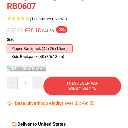
RB0607
(1 customer reviews)
€47.73
€38.18
-20%
$41.50
Size
Zipper Backpack (44x26x15cm)
Kids Backpack (40x30x13cm)
Bekijk maattabel
Quantity
TOEVOEGEN AAN
WINKELWAGEN
Deze uitverkoop eindigt over
03
:
49
:
54
Deliver to United States