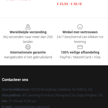
€ 33,94 - € 38,18
Footer
Wereldwijde verzending
Winkel met vertrouwen
Wij verzenden naar meer dan 200
24/7 beschermd van klikken tot
landen
levering
Internationale garantie
100% veilige afhandeling
Aangeboden in het gebruiksland
PayPal / MasterCard / Visa
Contacteer ons
Ons hoofdkantoor
: 52335 Broadway, Oakland, CA 94612, US
Ons pakhuis
: 43 Liaoning Province Changsha City Sega Xinghai, CN
Uur
: 21.00 uur 5.00 uur
E-mail
: contact@fairy-tail.store