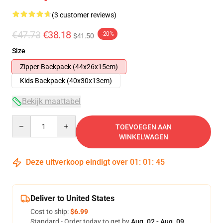
(3 customer reviews)
€47.73
€38.18
-20%
$41.50
Size
Zipper Backpack (44x26x15cm)
Kids Backpack (40x30x13cm)
Bekijk maattabel
Quantity
TOEVOEGEN AAN
WINKELWAGEN
Deze uitverkoop eindigt over
01
:
01
:
45
Deliver to United States
Cost to ship:
$6.99
Standard - Order today to get by
Aug. 02 - Aug. 09