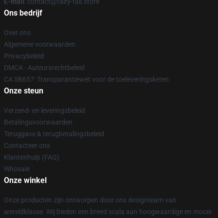
E-mail
: contact@fairy-tail.store
Ons bedrijf
Over ons
Algemene voorwaarden
Privacybeleid
DMCA - Auteursrechtbeleid
CA SB657: Transparantiewet voor de toeleveringsketen
Onze steun
Verzend- en leveringsbeleid
Betalingsvoorwaarden
Teruggave & terugbetalingsbeleid
Contacteer ons
Klantenhulp (FAQ)
Whosale
Onze winkel
Onze producten zijn ontworpen door ons designteam van
wereldklasse. Wij bieden een breed scala aan hoogwaardige en mooie