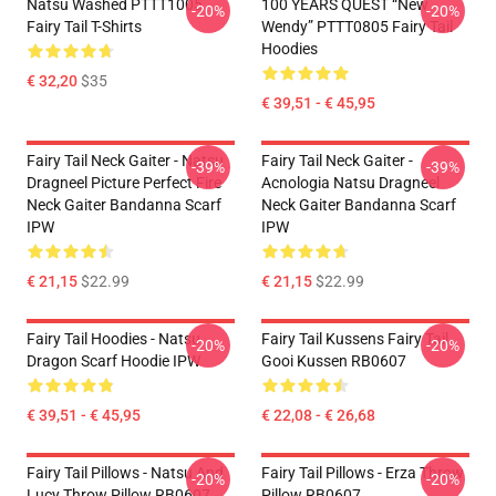
Natsu Washed PTTT1005
100 YEARS QUEST “New
-20%
-20%
Fairy Tail T-Shirts
Wendy” PTTT0805 Fairy Tail
Hoodies
€ 32,20
$35
€ 39,51 - € 45,95
Fairy Tail Neck Gaiter - Natsu
Fairy Tail Neck Gaiter -
-39%
-39%
Dragneel Picture Perfect Fire
Acnologia Natsu Dragneel
Neck Gaiter Bandanna Scarf
Neck Gaiter Bandanna Scarf
IPW
IPW
€ 21,15
$22.99
€ 21,15
$22.99
Fairy Tail Hoodies - Natsu
Fairy Tail Kussens Fairy Tail
-20%
-20%
Dragon Scarf Hoodie IPW
Gooi Kussen RB0607
€ 39,51 - € 45,95
€ 22,08 - € 26,68
Fairy Tail Pillows - Natsu And
Fairy Tail Pillows - Erza Throw
-20%
-20%
Lucy Throw Pillow RB0607
Pillow RB0607