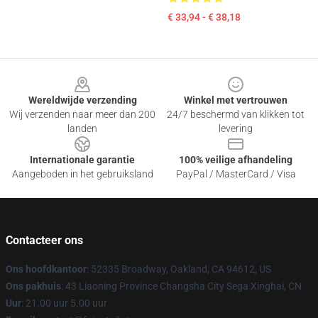
€ 33,94 - € 38,18
Footer
Wereldwijde verzending
Winkel met vertrouwen
Wij verzenden naar meer dan 200
24/7 beschermd van klikken tot
landen
levering
Internationale garantie
100% veilige afhandeling
Aangeboden in het gebruiksland
PayPal / MasterCard / Visa
Contacteer ons
Ons hoofdkantoor
: 52335 Broadway, Oakland, CA 94612, US
Ons pakhuis
: 43 Liaoning Province Changsha City Sega Xinghai, CN
Uur
: 21.00 uur 5.00 uur