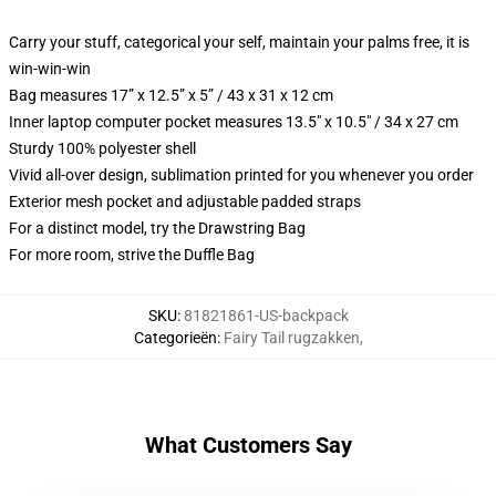
Carry your stuff, categorical your self, maintain your palms free, it is
win-win-win
Bag measures 17” x 12.5” x 5” / 43 x 31 x 12 cm
Inner laptop computer pocket measures 13.5" x 10.5" / 34 x 27 cm
Sturdy 100% polyester shell
Vivid all-over design, sublimation printed for you whenever you order
Exterior mesh pocket and adjustable padded straps
For a distinct model, try the Drawstring Bag
For more room, strive the Duffle Bag
SKU
:
81821861-US-backpack
Categorieën
:
Fairy Tail rugzakken
,
What Customers Say