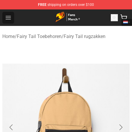
FREE
shipping on orders over $100
Fairy Tail Store - Official Fairy Tail Merchandise Shop
Open menu
Home
/
Fairy Tail Toebehoren
/
Fairy Tail rugzakken