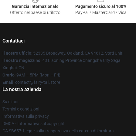
Garanzia internazionale
Pagamento sicuro al 100%
Offerto nel paese di utilizzo
PayPal / MasterCard / Visa
Contattaci
Il nostro ufficio
: 52335 Broadway, Oakland, CA 94612, Stati Uniti
Il nostro magazzino
: 43 Liaoning Province Changsha City Sega
Xinghai, CN
Orario
: 9AM – 5PM (Mon – Fri)
Email
: contact@fairy-tail.store
La nostra azienda
Su di noi
Termini e condizioni
Informativa sulla privacy
DMCA - Informativa sul copyright
CA SB657: Legge sulla trasparenza della catena di fornitura