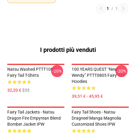
1
/
1
I prodotti più venduti
Natsu Washed PTTT1005
100 YEARS QUEST “New
-20%
-20%
Fairy Tail T-Shirts
Wendy” PTTT0805 Fairy Tail
Hoodies
32,20 €
$35
39,51 € - 45,95 €
Fairy Tail Jackets - Natsu
Fairy Tail Shoes - Natsu
Dragon Fire Empyrean Blend
Dragneel Manga Magnolia
Bomber Jacket IPW
Customized Shoes IPW