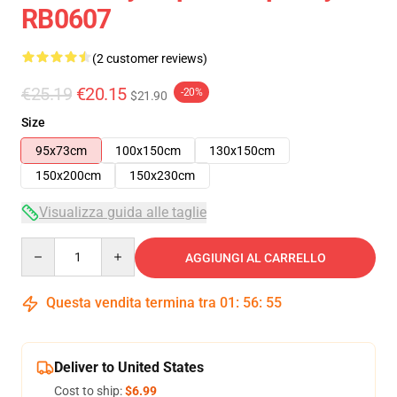
RB0607
(2 customer reviews)
€25.19
€20.15
-20%
$21.90
Size
95x73cm
100x150cm
130x150cm
150x200cm
150x230cm
Visualizza guida alle taglie
Quantity
AGGIUNGI AL CARRELLO
Questa vendita termina tra
01
:
56
:
54
Deliver to United States
Cost to ship:
$6.99