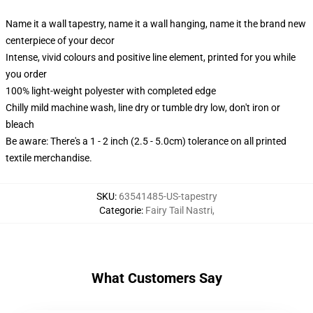
Name it a wall tapestry, name it a wall hanging, name it the brand new
centerpiece of your decor
Intense, vivid colours and positive line element, printed for you while
you order
100% light-weight polyester with completed edge
Chilly mild machine wash, line dry or tumble dry low, don't iron or
bleach
Be aware: There's a 1 - 2 inch (2.5 - 5.0cm) tolerance on all printed
textile merchandise.
SKU
:
63541485-US-tapestry
Categorie
:
Fairy Tail Nastri
,
What Customers Say