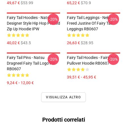
49,67 €
$53.99
65,22 €
$70.9
Fairy Tail Hoodies - Natsu
Fairy Tail Leggings - Neko
-20%
-20%
Designer Style Hip Hop Printed
Freed Justine Of Fairy Tail
Zip Up Hoodie IPW
Leggings RB0607
40,02 €
$43.5
26,63 €
$28.95
Fairy Tail Pins - Natsu
Fairy Tail Hoodies - Fairy Tail
-20%
-20%
Dragneel Fairy Tail Logo Pin
Pullover Hoodie RB0607
RB0607
39,51 € - 45,95 €
9,24 € - 12,00 €
VISUALIZZA ALTRO
Prodotti correlati