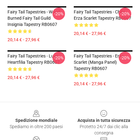
Fairy Tail Tapestries - Wood
Fairy Tail Tapestries - Chibi
-20%
-20%
Burned Fairy Tail Guild
Erza Scarlet Tapestry RB0607
Insignia Tapestry RB0607
20,14 € - 27,96 €
20,14 € - 27,96 €
Fairy Tail Tapestries - Lucy
Fairy Tail Tapestries - Erza
-20%
-20%
Heartfilia Tapestry RB0607
Scarlet (Manga Panel)
Tapestry RB0607
20,14 € - 27,96 €
20,14 € - 27,96 €
Footer
Spedizione mondiale
Acquista in tutta sicurezza
Spediamo in oltre 200 paesi
Protetto 24/7 dai clic alla
consegna