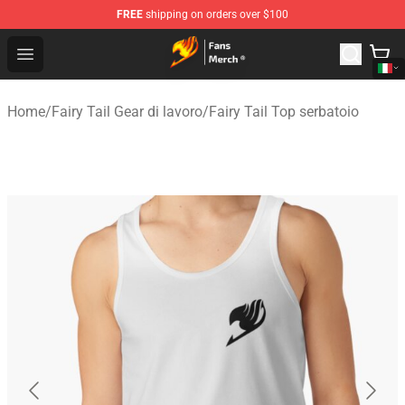
FREE
shipping on orders over $100
Fairy Tail Store - Official Fairy Tail Merchandise Shop
Open menu
Home
/
Fairy Tail Gear di lavoro
/
Fairy Tail Top serbatoio