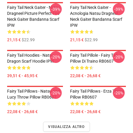
Fairy Tail Neck Gaiter - Natsu
Fairy Tail Neck Gaiter -
-39%
-39%
Dragneel Picture Perfect Fire
Acnologia Natsu Dragneel
Neck Gaiter Bandanna Scarf
Neck Gaiter Bandanna Scarf
IPW
IPW
21,15 €
$22.99
21,15 €
$22.99
Fairy Tail Hoodies - Natsu
Fairy Tail Pillole - Fairy Tail
-20%
-20%
Dragon Scarf Hoodie IPW
Pillow Di Traino RB0607
39,51 € - 45,95 €
22,08 € - 26,68 €
Fairy Tail Pillows - Natsu And
Fairy Tail Pillows - Erza Throw
-20%
-20%
Lucy Throw Pillow RB0607
Pillow RB0607
22,08 € - 26,68 €
22,08 € - 26,68 €
VISUALIZZA ALTRO