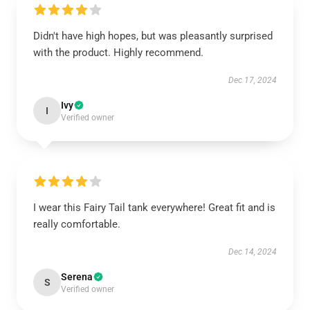
Didn't have high hopes, but was pleasantly surprised
with the product. Highly recommend.
Dec 17, 2024
Ivy
I
Verified owner
I wear this Fairy Tail tank everywhere! Great fit and is
really comfortable.
Dec 14, 2024
Serena
S
Verified owner