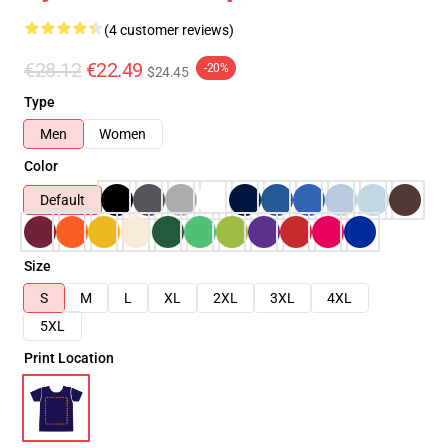
(4 customer reviews)
€28.12
€22.49
-20%
$24.45
Type
Men
Women
Color
Default
Size
S
M
L
XL
2XL
3XL
4XL
5XL
Print Location