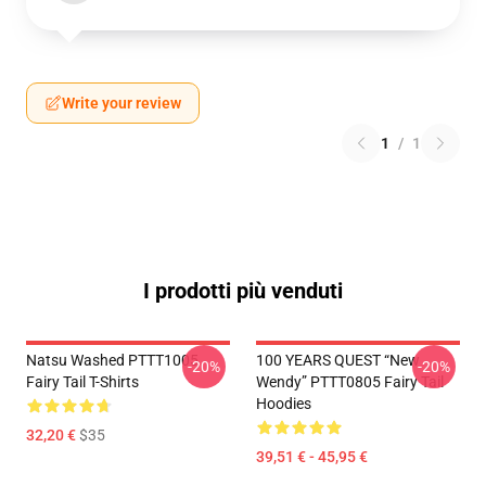
Write your review
1
/
1
I prodotti più venduti
Natsu Washed PTTT1005
100 YEARS QUEST “New
-20%
-20%
Fairy Tail T-Shirts
Wendy” PTTT0805 Fairy Tail
Hoodies
32,20 €
$35
39,51 € - 45,95 €