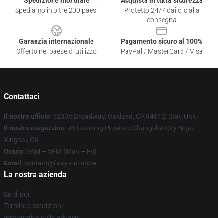
Spedizione mondiale
Acquista in tutta sicurezza
Spediamo in oltre 200 paesi
Protetto 24/7 dai clic alla
consegna
Garanzia internazionale
Pagamento sicuro al 100%
Offerto nel paese di utilizzo
PayPal / MasterCard / Visa
Contattaci
Il nostro ufficio
: 52335 Broadway, Oakland, CA 94612, Stati Uniti
Il nostro magazzino
: 43 Liaoning Province Changsha City Sega
Xinghai, CN
Orario
: 9AM – 5PM (Mon – Fri)
Email
: contact@fairy-tail.store
La nostra azienda
Su di noi
Termini e condizioni
Informativa sulla privacy