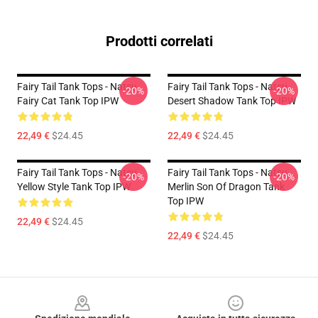
Prodotti correlati
Fairy Tail Tank Tops - Natsu
Fairy Tail Tank Tops - Natsu
-20%
-20%
Fairy Cat Tank Top IPW
Desert Shadow Tank Top IPW
22,49 €
$24.45
22,49 €
$24.45
Fairy Tail Tank Tops - Natsu
Fairy Tail Tank Tops - Natsu
-20%
-20%
Yellow Style Tank Top IPW
Merlin Son Of Dragon Tank
Top IPW
22,49 €
$24.45
22,49 €
$24.45
Footer