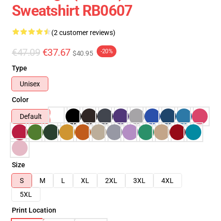
Sweatshirt RB0607
(2 customer reviews)
€47.09
€37.67
-20%
$40.95
Type
Unisex
Color
Default
Size
S
M
L
XL
2XL
3XL
4XL
5XL
Print Location