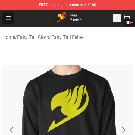
FREE
shipping on orders over $100
Fairy Tail Store - Official Fairy Tail Merchandise Shop
Open menu
Home
/
Fairy Tail Cloth
/
Fairy Tail Felpe