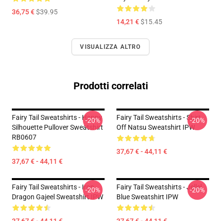
36,75 €
$39.95
14,21 €
$15.45
VISUALIZZA ALTRO
Prodotti correlati
Fairy Tail Sweatshirts - Happy
Fairy Tail Sweatshirts - Shirt
-20%
-20%
Silhouette Pullover Sweatshirt
Off Natsu Sweatshirt IPW
RB0607
37,67 € - 44,11 €
37,67 € - 44,11 €
Fairy Tail Sweatshirts - Iron
Fairy Tail Sweatshirts - Jellel
-20%
-20%
Dragon Gajeel Sweatshirt IPW
Blue Sweatshirt IPW