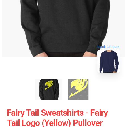
blank template
Fairy Tail Sweatshirts - Fairy
Tail Logo (Yellow) Pullover