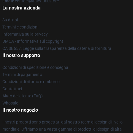
Email
: contact@fairy-tail.store
La nostra azienda
Su di noi
Termini e condizioni
Informativa sulla privacy
DMCA - Informativa sul copyright
CA SB657: Legge sulla trasparenza della catena di fornitura
Il nostro supporto
Condizioni di spedizione e consegna
Termini di pagamento
Condizioni di ritorno e rimborso
Contattaci
Aiuto del cliente (FAQ)
Whosale
Il nostro negozio
I nostri prodotti sono progettati dal nostro team di design di livello
mondiale. Offriamo una vasta gamma di prodotti di design di alta