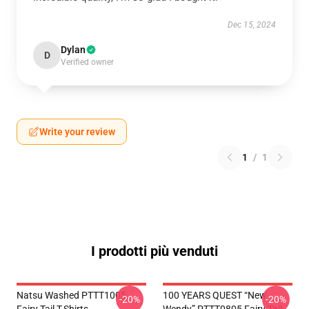
Dec 15, 2024
Dylan
D
Verified owner
Write your review
1
/
1
I prodotti più venduti
Natsu Washed PTTT1005
100 YEARS QUEST “New
-20%
-20%