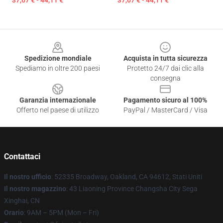
37,67 € - 44,11 €
37,67 € - 44,11 €
Footer
Spedizione mondiale
Acquista in tutta sicurezza
Spediamo in oltre 200 paesi
Protetto 24/7 dai clic alla
consegna
Garanzia internazionale
Pagamento sicuro al 100%
Offerto nel paese di utilizzo
PayPal / MasterCard / Visa
Contattaci
Il nostro ufficio
: 52335 Broadway, Oakland, CA 94612, Stati Uniti
Il nostro magazzino
: 43 Liaoning Province Changsha City Sega
Xinghai, CN
Orario
: 9AM – 5PM (Mon – Fri)