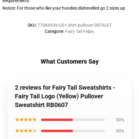
Requirements
Notice: For those who like your hoodies dishevelled go 2 sizes up
SKU
:
77084509-US-t-shirt-pullover-DEFAULT
Categorie
:
Fairy Tail Felpe
,
What Customers Say
2 reviews for Fairy Tail Sweatshirts -
Fairy Tail Logo (Yellow) Pullover
Sweatshirt RB0607
★★★★★
50%
★★★★☆
50%