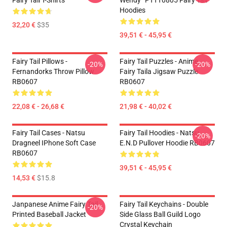
Fairy Tail T-Shirts
Wendy” PTTT0805 Fairy Tail
Hoodies
32,20 €
$35
39,51 € - 45,95 €
Fairy Tail Pillows -
Fairy Tail Puzzles - Anime
-20%
-20%
Fernandorks Throw Pillow
Fairy Taila Jigsaw Puzzle
RB0607
RB0607
22,08 € - 26,68 €
21,98 € - 40,02 €
Fairy Tail Cases - Natsu
Fairy Tail Hoodies - Natsu
-20%
Dragneel IPhone Soft Case
E.N.D Pullover Hoodie RB0607
RB0607
39,51 € - 45,95 €
14,53 €
$15.8
Janpanese Anime Fairy Tail
Fairy Tail Keychains - Double
-20%
Printed Baseball Jacket
Side Glass Ball Guild Logo
Crystal Keychain