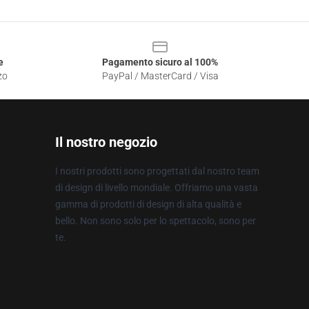
e
Pagamento sicuro al 100%
zo
PayPal / MasterCard / Visa
Il nostro negozio
I nostri prodotti sono progettati dal nostro team
di design di livello mondiale. Offriamo una vasta
gamma di prodotti di design di alta qualità e
bello. Non sono solo per lo spettacolo, sono per
te.