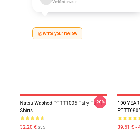
Verified owner
Write your review
-20%
Natsu Washed PTTT1005 Fairy Tail T-
100 YEAR
Shirts
PTTT0805 
32,20 €
39,51 € - 
$35