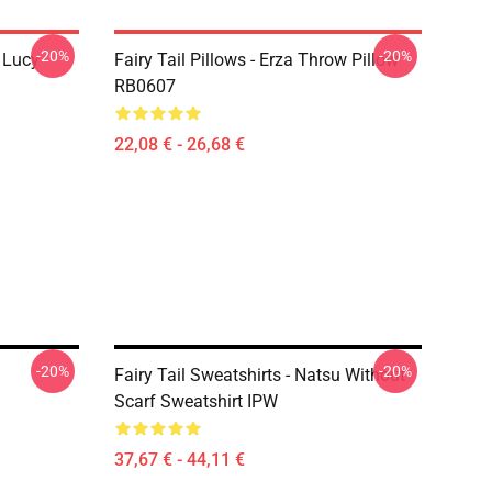
-20%
-20%
d Lucy
Fairy Tail Pillows - Erza Throw Pillow
RB0607
22,08 € - 26,68 €
-20%
-20%
Fairy Tail Sweatshirts - Natsu Without
Scarf Sweatshirt IPW
37,67 € - 44,11 €