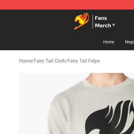
Fairy Tail Store - Official Fairy Tail Merchandise Shop
Home
Nego
Home
/
Fairy Tail Cloth
/
Fairy Tail Felpe