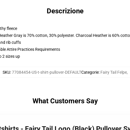
Descrizione
thy fleece
Heather Gray is 70% cotton, 30% polyester. Charcoal Heather is 60% cott
nd rib cuffs
able Attire Practices Requirements
o 2 sizes up
SKU
:
77084454-US-t-shirt-pullover-DEFAULT
Categorie
:
Fairy Tail Felpe
,
What Customers Say
tshirts - Fairy Tail Logo (Black) Pullover