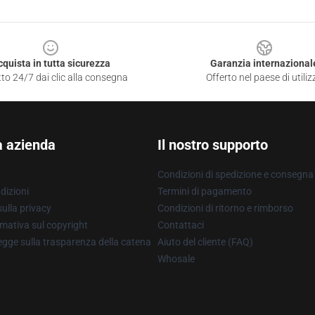
cquista in tutta sicurezza
Garanzia internazional
to 24/7 dai clic alla consegna
Offerto nel paese di utiliz
a azienda
Il nostro supporto
Condizioni di spedizione e consegna
dizioni
Termini di pagamento
ulla privacy
Condizioni di ritorno e rimborso
mativa sul copyright
Contattaci
gge sulla trasparenza della catena
Aiuto del cliente (FAQ)
Whosale