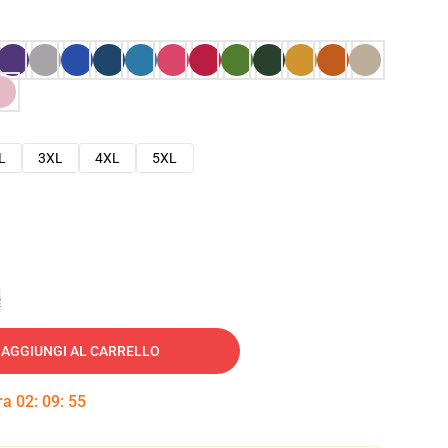
L
3XL
4XL
5XL
e
AGGIUNGI AL CARRELLO
tra
02
:
09
:
54