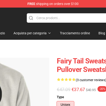
FREE
shipping on orders over $100
zio
Acquista per categoria
Tracciamento ordine
Blog
Fairy Tail Sweats
Pullover Sweats
(3 customer reviews
€47.09
€37.67
-20%
$40.95
Type
Unisex