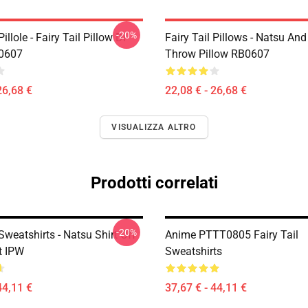
-20%
Pillole - Fairy Tail Pillow Di
Fairy Tail Pillows - Natsu An
B0607
Throw Pillow RB0607
26,68 €
22,08 € - 26,68 €
VISUALIZZA ALTRO
Prodotti correlati
-20%
 Sweatshirts - Natsu Shirt Off
Anime PTTT0805 Fairy Tail
t IPW
Sweatshirts
44,11 €
37,67 € - 44,11 €