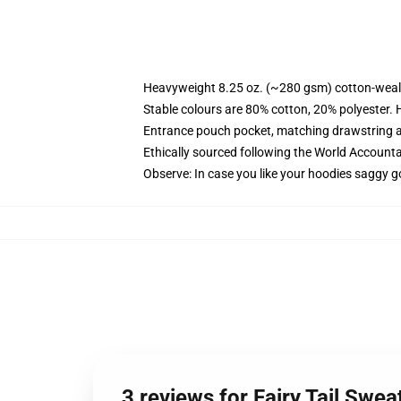
Heavyweight 8.25 oz. (~280 gsm) cotton-weal
Stable colours are 80% cotton, 20% polyester. 
Entrance pouch pocket, matching drawstring a
Ethically sourced following the World Account
Observe: In case you like your hoodies saggy g
3 reviews for Fairy Tail Swea