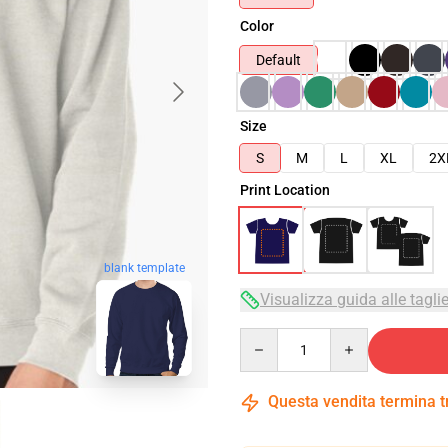
Color
Default
Size
S
M
L
XL
2X
Print Location
blank template
Visualizza guida alle tagli
Quantity
Questa vendita termina 