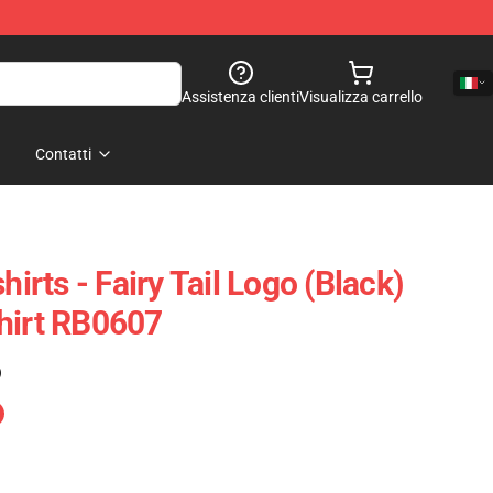
Assistenza clienti
Visualizza carrello
Contatti
hirts - Fairy Tail Logo (Black)
hirt RB0607
)