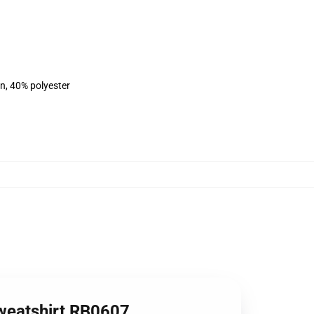
on, 40% polyester
 Sweatshirt RB0607