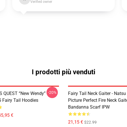
Verified owner
I prodotti più venduti
-20%
S QUEST “New Wendy”
Fairy Tail Neck Gaiter - Nats
Fairy Tail Hoodies
Picture Perfect Fire Neck Gait
Bandanna Scarf IPW
45,95 €
21,15 €
$22.99