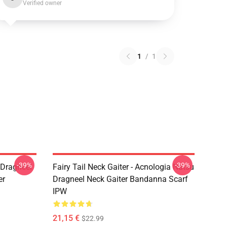
Verified owner
1
/
1
-39%
-39%
u Dragneel
Fairy Tail Neck Gaiter - Acnologia Natsu
er
Dragneel Neck Gaiter Bandanna Scarf
IPW
21,15 €
$22.99