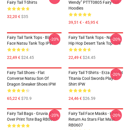
Fairy Tail T-Shirts
Wendy” PTTT0805 Fairy Tail
Hoodies
32,20 €
$35
39,51 € - 45,95 €
Fairy Tail Tank Tops - Black
Fairy Tail Tank Tops - Natsu
-20%
-20%
Face Natsu Tank Top IPW
Hip Hop Desert Tank Top IPW
22,49 €
$24.45
22,49 €
$24.45
Fairy Tail Shoes - Flat
Fairy Tail T-Shirts - Erza Scarlet
-20%
Converse Natsu Son Of
Titania Cool Swords Play T-
Dragon Sneaker Shoes IPW
Shirt IPW
65,22 €
$70.9
24,46 €
$26.59
Fairy Tail Bags - Gruvia All
Fairy Tail Face Masks - I Will
-20%
-20%
Over Print Tote Bag RB0607
Return As Stars Flat Mask
RB0607