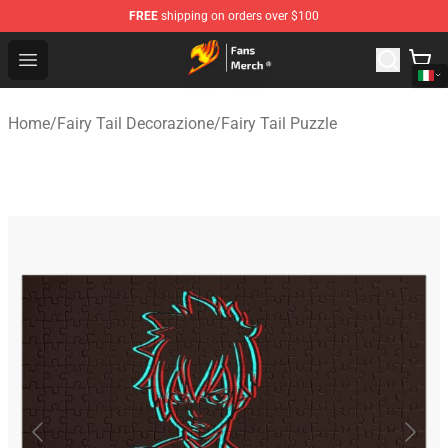
FREE
shipping on orders over $100
Fairy Tail Store - Official Fairy Tail Merchandise Shop
Open menu
Home
/
Fairy Tail Decorazione
/
Fairy Tail Puzzle