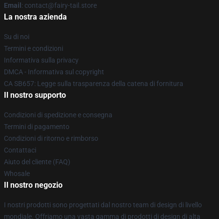
Email
: contact@fairy-tail.store
La nostra azienda
Su di noi
Termini e condizioni
Informativa sulla privacy
DMCA - Informativa sul copyright
CA SB657: Legge sulla trasparenza della catena di fornitura
Il nostro supporto
Condizioni di spedizione e consegna
Termini di pagamento
Condizioni di ritorno e rimborso
Contattaci
Aiuto del cliente (FAQ)
Whosale
Il nostro negozio
I nostri prodotti sono progettati dal nostro team di design di livello
mondiale. Offriamo una vasta gamma di prodotti di design di alta