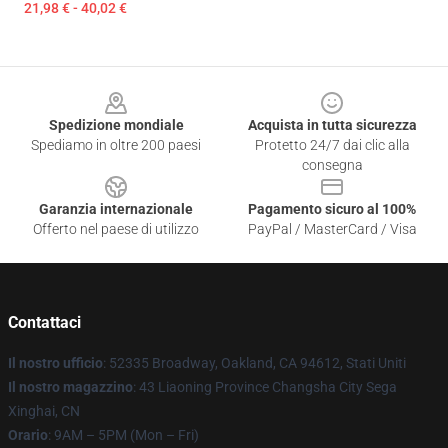
21,98 € - 40,02 €
Footer
Spedizione mondiale
Acquista in tutta sicurezza
Spediamo in oltre 200 paesi
Protetto 24/7 dai clic alla
consegna
Garanzia internazionale
Pagamento sicuro al 100%
Offerto nel paese di utilizzo
PayPal / MasterCard / Visa
Contattaci
Il nostro ufficio
: 52335 Broadway, Oakland, CA 94612, Stati Uniti
Il nostro magazzino
: 43 Liaoning Province Changsha City Sega
Xinghai, CN
Orario
: 9AM – 5PM (Mon – Fri)