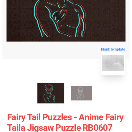
blank template
Fairy Tail Puzzles - Anime Fairy
Taila Jigsaw Puzzle RB0607