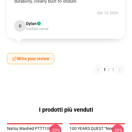
durability, clearly built to endure.
Dec 13, 2024
Dylan
D
Verified owner
Write your review
1
/
1
I prodotti più venduti
Natsu Washed PTTT1005
100 YEARS QUEST “New
-20%
-20%