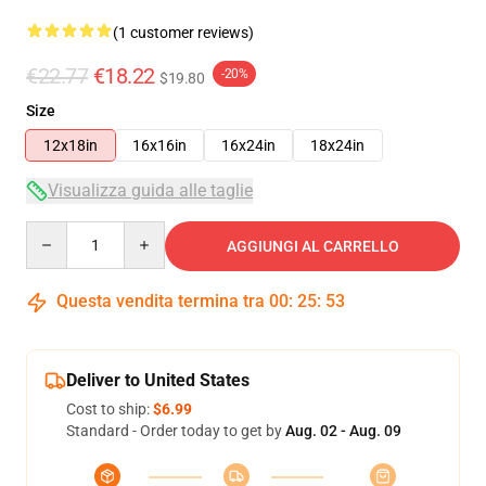
(1 customer reviews)
€22.77
€18.22
-20%
$19.80
Size
12x18in
16x16in
16x24in
18x24in
Visualizza guida alle taglie
Quantity
AGGIUNGI AL CARRELLO
Questa vendita termina tra
00
:
25
:
53
Deliver to United States
Cost to ship:
$6.99
Standard - Order today to get by
Aug. 02 - Aug. 09