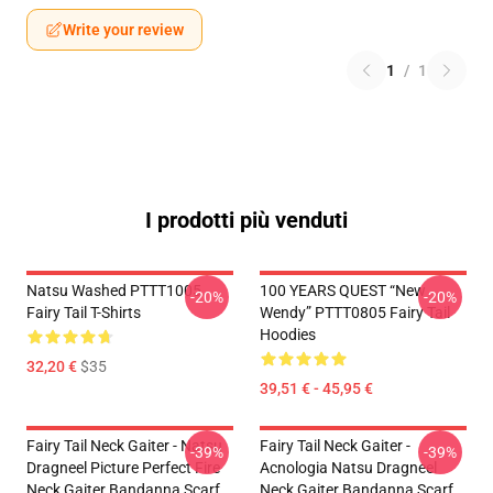
Write your review
1
/
1
I prodotti più venduti
Natsu Washed PTTT1005
100 YEARS QUEST “New
-20%
-20%
Fairy Tail T-Shirts
Wendy” PTTT0805 Fairy Tail
Hoodies
32,20 €
$35
39,51 € - 45,95 €
Fairy Tail Neck Gaiter - Natsu
Fairy Tail Neck Gaiter -
-39%
-39%
Dragneel Picture Perfect Fire
Acnologia Natsu Dragneel
Neck Gaiter Bandanna Scarf
Neck Gaiter Bandanna Scarf