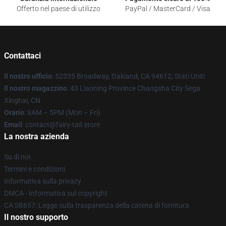
Offerto nel paese di utilizzo
PayPal / MasterCard / Visa
Contattaci
Il nostro ufficio
: 52335 Broadway, Oakland, CA 94612, Stati Uniti
Il nostro magazzino
: 43 Liaoning Province Changsha City Sega
Xinghai, CN
Orario
: 9AM – 5PM (Mon – Fri)
Email
: contact@fairy-tail.store
La nostra azienda
Su di noi
Termini e condizioni
Informativa sulla privacy
DMCA - Informativa sul copyright
CA SB657: Legge sulla trasparenza della catena di fornitura
Il nostro supporto