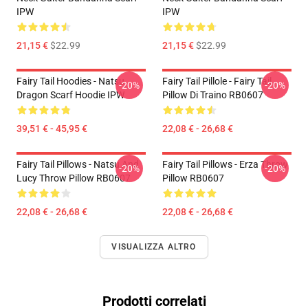
IPW
IPW
21,15 €
$22.99
21,15 €
$22.99
Fairy Tail Hoodies - Natsu
Fairy Tail Pillole - Fairy Tail
-20%
-20%
Dragon Scarf Hoodie IPW
Pillow Di Traino RB0607
39,51 € - 45,95 €
22,08 € - 26,68 €
Fairy Tail Pillows - Natsu And
Fairy Tail Pillows - Erza Throw
-20%
-20%
Lucy Throw Pillow RB0607
Pillow RB0607
22,08 € - 26,68 €
22,08 € - 26,68 €
VISUALIZZA ALTRO
Prodotti correlati