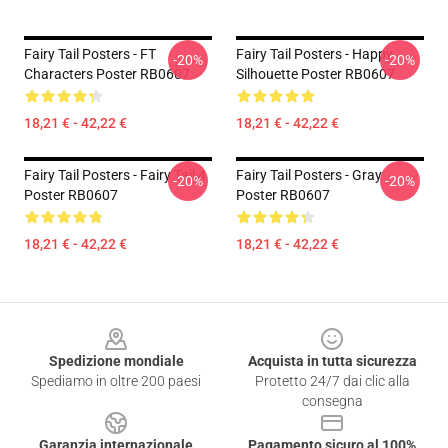
Fairy Tail Posters - FT
Fairy Tail Posters - Happy
-20%
-20%
Characters Poster RB0607
Silhouette Poster RB0607
18,21 € - 42,22 €
18,21 € - 42,22 €
Fairy Tail Posters - Fairy Tail 4
Fairy Tail Posters - Gray
-20%
-20%
Poster RB0607
Poster RB0607
18,21 € - 42,22 €
18,21 € - 42,22 €
Footer
Spedizione mondiale
Acquista in tutta sicurezza
Spediamo in oltre 200 paesi
Protetto 24/7 dai clic alla
consegna
Garanzia internazionale
Pagamento sicuro al 100%