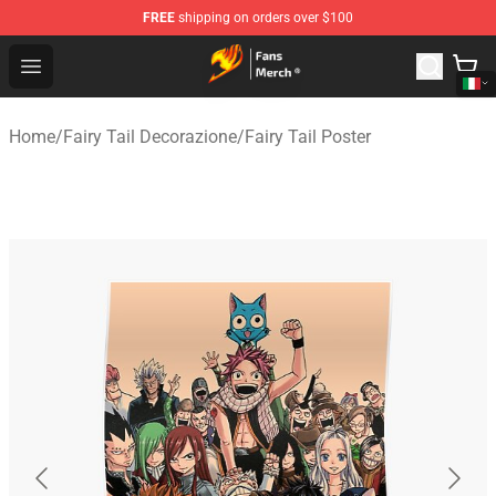
FREE
shipping on orders over $100
Fairy Tail Store - Official Fairy Tail Merchandise Shop
Open menu
Home
/
Fairy Tail Decorazione
/
Fairy Tail Poster