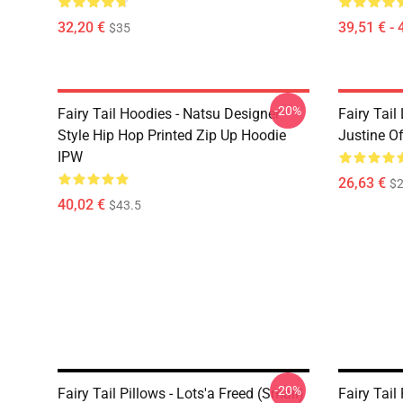
32,20 €
39,51 € - 
$35
-20%
Fairy Tail Hoodies - Natsu Designer
Fairy Tail
Style Hip Hop Printed Zip Up Hoodie
Justine O
IPW
26,63 €
$2
40,02 €
$43.5
-20%
Fairy Tail Pillows - Lots'a Freed (Small)
Fairy Tail 