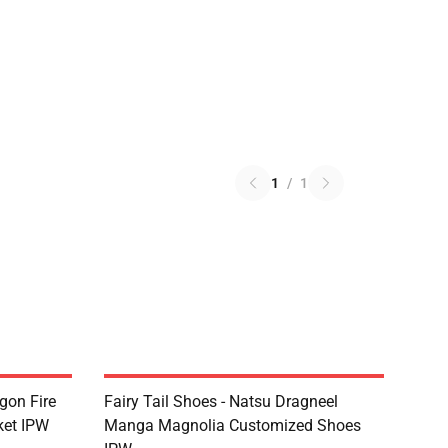
1
/
1
agon Fire
Fairy Tail Shoes - Natsu Dragneel
ket IPW
Manga Magnolia Customized Shoes