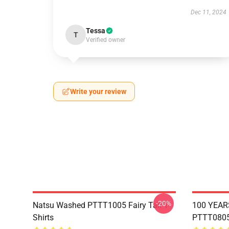
Dec 11, 2024
Tessa
T
Verified owner
Write your review
-20%
Natsu Washed PTTT1005 Fairy Tail T-
100 YEAR
Shirts
PTTT0805 