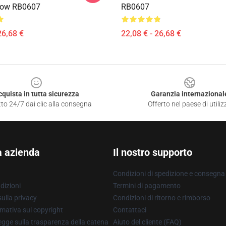
low RB0607
RB0607
26,68 €
22,08 € - 26,68 €
cquista in tutta sicurezza
Garanzia internazional
to 24/7 dai clic alla consegna
Offerto nel paese di utiliz
a azienda
Il nostro supporto
Condizioni di spedizione e consegna
dizioni
Termini di pagamento
ulla privacy
Condizioni di ritorno e rimborso
mativa sul copyright
Contattaci
gge sulla trasparenza della catena
Aiuto del cliente (FAQ)