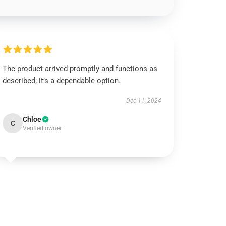
The product arrived promptly and functions as
described; it’s a dependable option.
Dec 11, 2024
Chloe
C
Verified owner