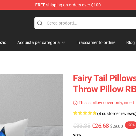
FREE
shipping on orders over $100
zio
Acquista per categoria
Tracciamento ordine
Blog
Fairy Tail Pillow
Throw Pillow R
This is pillow cover only, insert
(4 customer reviews
€33.35
€26.68
-20%
$29.00
Size