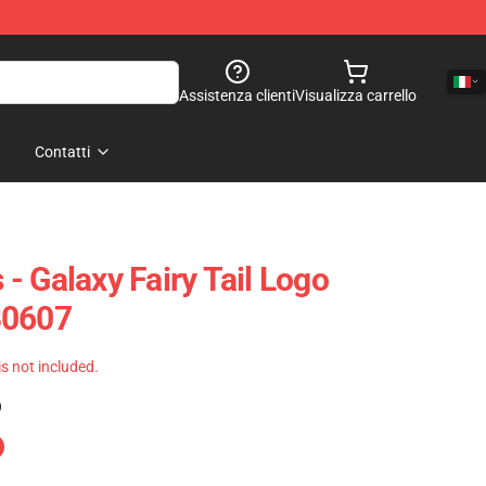
Assistenza clienti
Visualizza carrello
Contatti
s - Galaxy Fairy Tail Logo
B0607
 is not included.
)