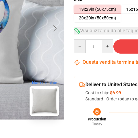
19x29in (50x75cm)
16x16
20x20in (50x50cm)
Visualizza guida alle tagli
Quantity
Questa vendita termina 
blank template
Deliver to United States
Cost to ship:
$6.99
Standard - Order today to g
Production
Today