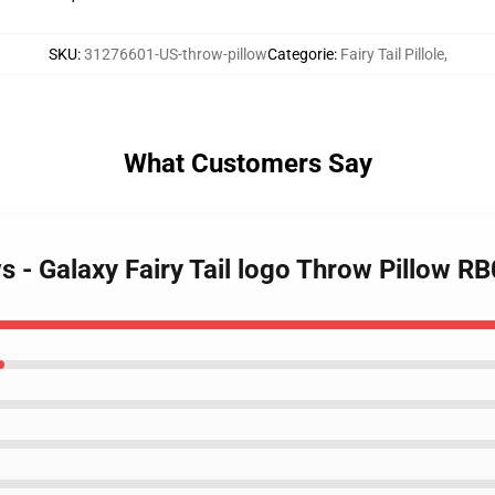
SKU
:
31276601-US-throw-pillow
Categorie
:
Fairy Tail Pillole
,
What Customers Say
ows - Galaxy Fairy Tail logo Throw Pillow R