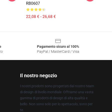
RB0607
22,08 € - 26,68 €
e
Pagamento sicuro al 100%
zo
PayPal / MasterCard / Visa
Il nostro negozio
I nostri prodotti sono progettati dal nostro team
di design di livello mondiale. Offriamo una vasta
gamma di prodotti di design di alta qualità e
bello. Non sono solo per lo spettacolo, sono per
te.