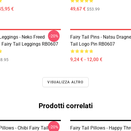
45,95 €
49,67 €
$53.99
-20%
 Leggings - Neko Freed
Fairy Tail Pins - Natsu Dragne
f Fairy Tail Leggings RB0607
Tail Logo Pin RB0607
9,24 € - 12,00 €
8.95
VISUALIZZA ALTRO
Prodotti correlati
-20%
Pillows - Chibi Fairy Tail
Fairy Tail Pillows - Happy Th