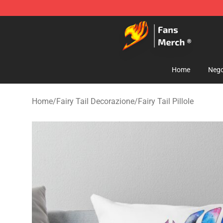
Fairy Tail Store - Official Fairy Tail Merchandise Shop
Home
Nego
Home
/
Fairy Tail Decorazione
/
Fairy Tail Pillole