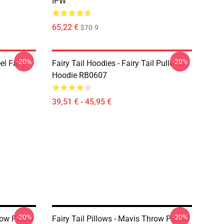
IPW
65,22 €
$70.9
-20%
-20%
el Fairy
Fairy Tail Hoodies - Fairy Tail Pullover
Hoodie RB0607
39,51 € - 45,95 €
-20%
-20%
row Pillow
Fairy Tail Pillows - Mavis Throw Pillow