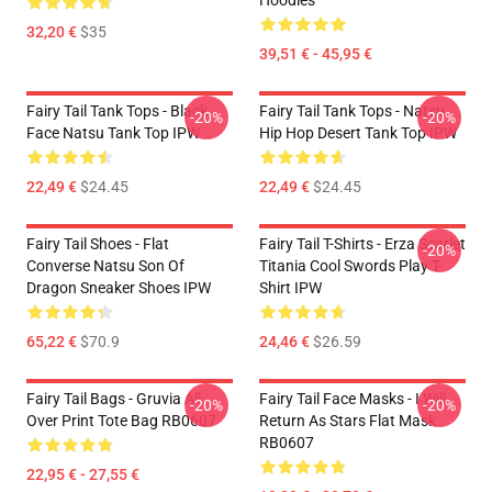
Hoodies
32,20 €
$35
39,51 € - 45,95 €
Fairy Tail Tank Tops - Black
Fairy Tail Tank Tops - Natsu
-20%
-20%
Face Natsu Tank Top IPW
Hip Hop Desert Tank Top IPW
22,49 €
$24.45
22,49 €
$24.45
Fairy Tail Shoes - Flat
Fairy Tail T-Shirts - Erza Scarlet
-20%
Converse Natsu Son Of
Titania Cool Swords Play T-
Dragon Sneaker Shoes IPW
Shirt IPW
65,22 €
$70.9
24,46 €
$26.59
Fairy Tail Bags - Gruvia All
Fairy Tail Face Masks - I Will
-20%
-20%
Over Print Tote Bag RB0607
Return As Stars Flat Mask
RB0607
22,95 € - 27,55 €