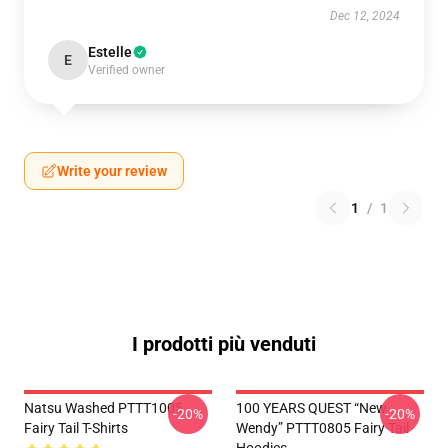
Dec 12, 2024
Estelle
E
Verified owner
Write your review
1
/
1
I prodotti più venduti
Natsu Washed PTTT1005
100 YEARS QUEST “New
-20%
-20%
Fairy Tail T-Shirts
Wendy” PTTT0805 Fairy Tail