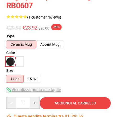
RB0607
(1 customer reviews)
€29.90
€23.92
-20%
$26.00
Type
Ceramic Mug
Accent Mug
Color
Size
11 oz
15 oz
Visualizza guida alle taglie
Quantity
AGGIUNGI AL CARRELLO
Questa vendita termina tra
01
:
29
:
55