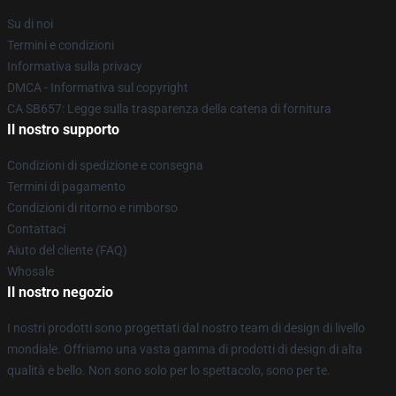
Su di noi
Termini e condizioni
Informativa sulla privacy
DMCA - Informativa sul copyright
CA SB657: Legge sulla trasparenza della catena di fornitura
Il nostro supporto
Condizioni di spedizione e consegna
Termini di pagamento
Condizioni di ritorno e rimborso
Contattaci
Aiuto del cliente (FAQ)
Whosale
Il nostro negozio
I nostri prodotti sono progettati dal nostro team di design di livello
mondiale. Offriamo una vasta gamma di prodotti di design di alta
qualità e bello. Non sono solo per lo spettacolo, sono per te.