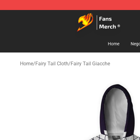
Fairy Tail Store - Official Fairy Tail Merchandise Shop
Home
Nego
Home
/
Fairy Tail Cloth
/
Fairy Tail Giacche