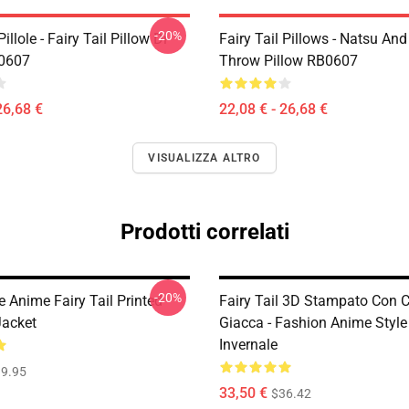
-20%
Pillole - Fairy Tail Pillow Di
Fairy Tail Pillows - Natsu An
B0607
Throw Pillow RB0607
26,68 €
22,08 € - 26,68 €
VISUALIZZA ALTRO
Prodotti correlati
-20%
 Anime Fairy Tail Printed
Fairy Tail 3D Stampato Con 
Jacket
Giacca - Fashion Anime Styl
Invernale
9.95
33,50 €
$36.42