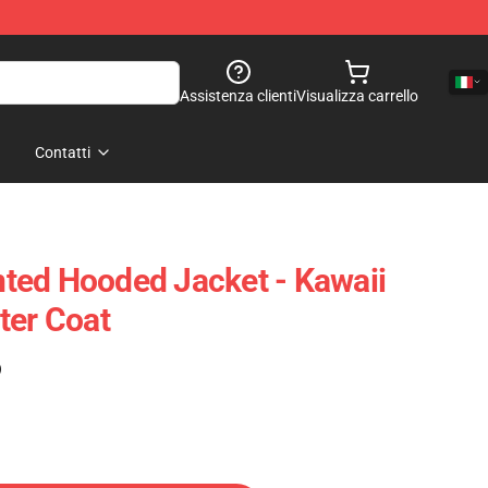
Assistenza clienti
Visualizza carrello
Contatti
inted Hooded Jacket - Kawaii
ter Coat
)