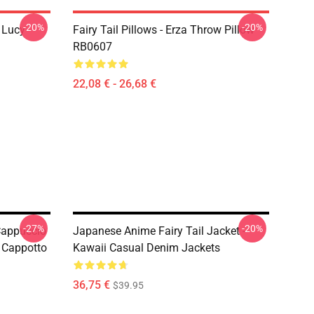
-20%
-20%
d Lucy
Fairy Tail Pillows - Erza Throw Pillow
RB0607
22,08 € - 26,68 €
-27%
-20%
Cappuccio
Japanese Anime Fairy Tail Jacket -
e Cappotto
Kawaii Casual Denim Jackets
36,75 €
$39.95