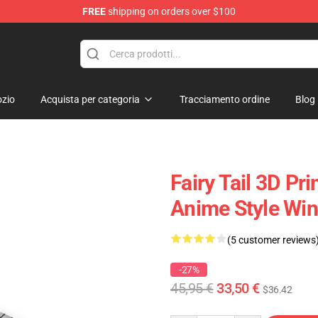
FREE
shipping on orders over $100
zio
Acquista per categoria
Tracciamento ordine
Blog
Fairy Tail 3D Pr
Anime Style Win
(5 customer reviews
-27%
45,95 €
33,50 €
$36.42