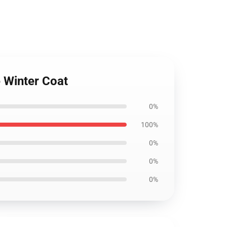
e Winter Coat
0%
100%
0%
0%
0%