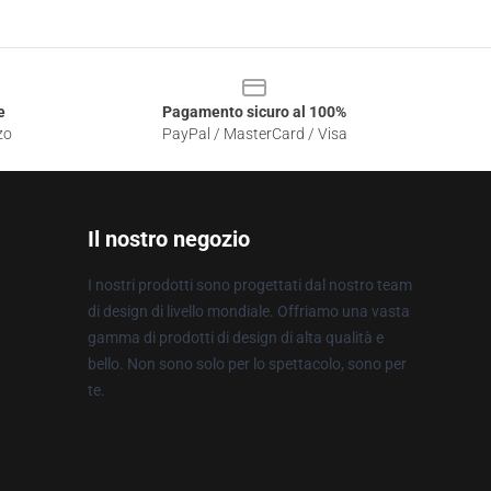
e
Pagamento sicuro al 100%
zo
PayPal / MasterCard / Visa
Il nostro negozio
I nostri prodotti sono progettati dal nostro team
di design di livello mondiale. Offriamo una vasta
gamma di prodotti di design di alta qualità e
bello. Non sono solo per lo spettacolo, sono per
te.