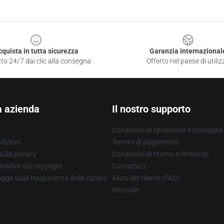
cquista in tutta sicurezza
Garanzia internazional
to 24/7 dai clic alla consegna
Offerto nel paese di utiliz
a azienda
Il nostro supporto
Condizioni di spedizione e consegna
dizioni
Termini di pagamento
ulla privacy
Condizioni di ritorno e rimborso
mativa sul copyright
Contattaci
gge sulla trasparenza della catena
Aiuto del cliente (FAQ)
Whosale