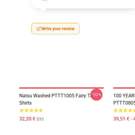
Write your review
-20%
Natsu Washed PTTT1005 Fairy Tail T-
100 YEAR
Shirts
PTTT0805 
32,20 €
39,51 € - 
$35