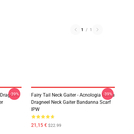
1
/
1
-39%
-39%
u Dragneel
Fairy Tail Neck Gaiter - Acnologia Natsu
er
Dragneel Neck Gaiter Bandanna Scarf
IPW
21,15 €
$22.99