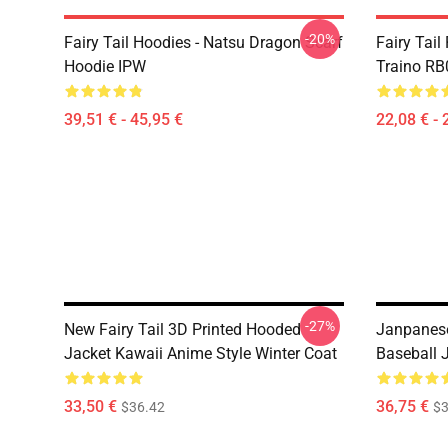
-20%
Fairy Tail Hoodies - Natsu Dragon Scarf
Fairy Tail 
Hoodie IPW
Traino R
39,51 € - 45,95 €
22,08 € - 
-27%
New Fairy Tail 3D Printed Hooded
Janpanese
Jacket Kawaii Anime Style Winter Coat
Baseball 
33,50 €
36,75 €
$36.42
$3