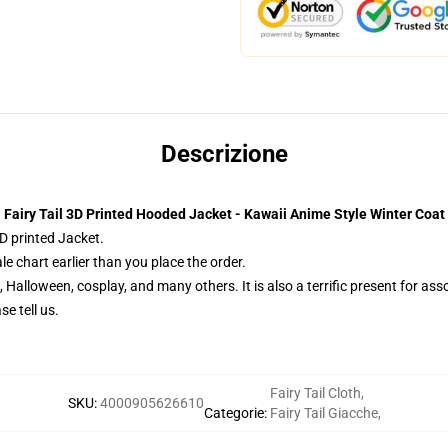
Descrizione
Fairy Tail 3D Printed Hooded Jacket - Kawaii Anime Style Winter Coat
3D printed Jacket.
le chart earlier than you place the order.
, Halloween, cosplay, and many others. It is also a terrific present for a
e tell us.
Fairy Tail Cloth
,
SKU
:
4000905626610
Categorie
:
Fairy Tail Giacche
,