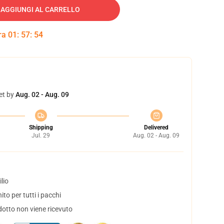
AGGIUNGI AL CARRELLO
tra
01
:
57
:
53
et by
Aug. 02 - Aug. 09
Shipping
Delivered
Jul. 29
Aug. 02 - Aug. 09
lio
to per tutti i pacchi
dotto non viene ricevuto