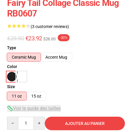
Fairy Tail Collage Classic Mug
RB0607
(3 customer reviews)
€29.90
€23.92
-20%
$26.00
Type
Ceramic Mug
Accent Mug
Color
Size
11 oz
15 oz
Voir le guide des tailles
Quantity
AJOUTER AU PANIER