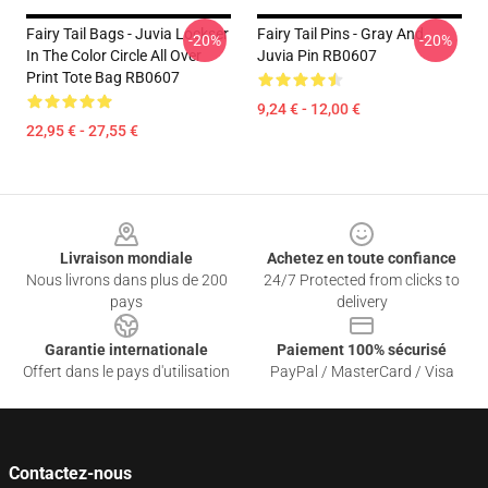
Fairy Tail Bags - Juvia Lockser
Fairy Tail Pins - Gray And
-20%
-20%
In The Color Circle All Over
Juvia Pin RB0607
Print Tote Bag RB0607
9,24 € - 12,00 €
22,95 € - 27,55 €
Footer
Livraison mondiale
Achetez en toute confiance
Nous livrons dans plus de 200
24/7 Protected from clicks to
pays
delivery
Garantie internationale
Paiement 100% sécurisé
Offert dans le pays d'utilisation
PayPal / MasterCard / Visa
Contactez-nous