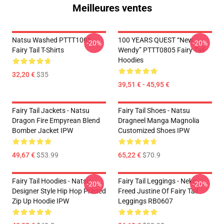
Meilleures ventes
Natsu Washed PTTT1005
100 YEARS QUEST “New
-20%
-20%
Fairy Tail T-Shirts
Wendy” PTTT0805 Fairy Tail
Hoodies
32,20 €
$35
39,51 € - 45,95 €
Fairy Tail Jackets - Natsu
Fairy Tail Shoes - Natsu
Dragon Fire Empyrean Blend
Dragneel Manga Magnolia
Bomber Jacket IPW
Customized Shoes IPW
49,67 €
$53.99
65,22 €
$70.9
Fairy Tail Hoodies - Natsu
Fairy Tail Leggings - Neko
-20%
-20%
Designer Style Hip Hop Printed
Freed Justine Of Fairy Tail
Zip Up Hoodie IPW
Leggings RB0607