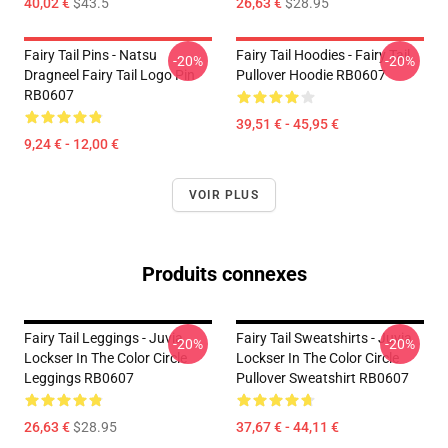
40,02 €
$43.5
26,63 €
$28.95
Fairy Tail Pins - Natsu
Fairy Tail Hoodies - Fairy Tail
-20%
-20%
Dragneel Fairy Tail Logo Pin
Pullover Hoodie RB0607
RB0607
39,51 € - 45,95 €
9,24 € - 12,00 €
VOIR PLUS
Produits connexes
Fairy Tail Leggings - Juvia
Fairy Tail Sweatshirts - Juvia
-20%
-20%
Lockser In The Color Circle
Lockser In The Color Circle
Leggings RB0607
Pullover Sweatshirt RB0607
26,63 €
$28.95
37,67 € - 44,11 €