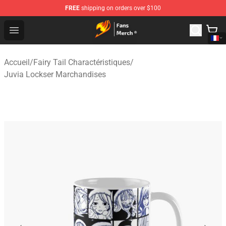
FREE
shipping on orders over $100
Fairy Tail Store - Official Fairy Tail Merchandise Shop
Open menu
Accueil
/
Fairy Tail Charactéristiques
/
Juvia Lockser Marchandises