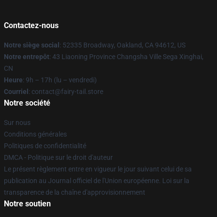
Contactez-nous
Notre siège social
: 52335 Broadway, Oakland, CA 94612, US
Notre entrepôt
: 43 Liaoning Province Changsha Ville Sega Xinghai,
CN
Heure
: 9h – 17h (lu – vendredi)
Courriel
: contact@fairy-tail.store
Notre société
Sur nous
Conditions générales
Politiques de confidentialité
DMCA - Politique sur le droit d'auteur
Le présent règlement entre en vigueur le jour suivant celui de sa
publication au Journal officiel de l'Union européenne. Loi sur la
transparence de la chaîne d'approvisionnement
Notre soutien