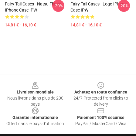
Fairy Tail Cases - Natsu Flame
Fairy Tail Cases - Logo IPhone
-20%
-20%
IPhone Case IPW
Case IPW
14,81 € - 16,10 €
14,81 € - 16,10 €
Footer
Livraison mondiale
Achetez en toute confiance
Nous livrons dans plus de 200
24/7 Protected from clicks to
pays
delivery
Garantie internationale
Paiement 100% sécurisé
Offert dans le pays d'utilisation
PayPal / MasterCard / Visa