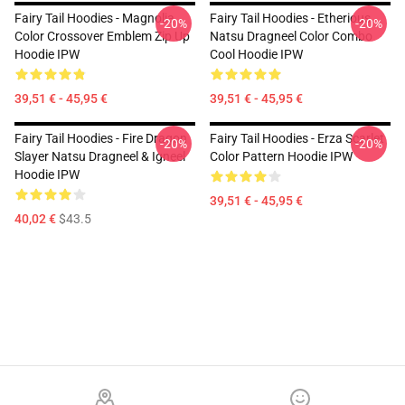
Fairy Tail Hoodies - Magnolia
Fairy Tail Hoodies - Etherious
-20%
-20%
Color Crossover Emblem Zip Up
Natsu Dragneel Color Combo
Hoodie IPW
Cool Hoodie IPW
39,51 € - 45,95 €
39,51 € - 45,95 €
Fairy Tail Hoodies - Fire Dragon
Fairy Tail Hoodies - Erza Scarlet
-20%
-20%
Slayer Natsu Dragneel & Igneel
Color Pattern Hoodie IPW
Hoodie IPW
39,51 € - 45,95 €
40,02 €
$43.5
Footer