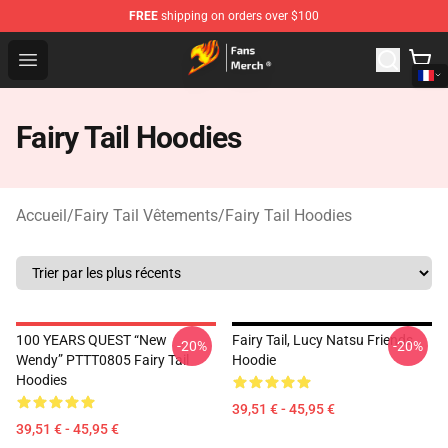
FREE
shipping on orders over $100
Fairy Tail Store - Official Fairy Tail Merchandise Shop
Open menu
Fairy Tail Hoodies
Accueil
/
Fairy Tail Vêtements
/
Fairy Tail Hoodies
100 YEARS QUEST “New
Fairy Tail, Lucy Natsu Friends
-20%
-20%
Wendy” PTTT0805 Fairy Tail
Hoodie
Hoodies
39,51 € - 45,95 €
39,51 € - 45,95 €