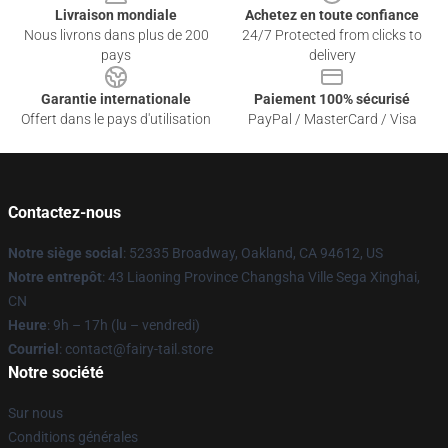
Livraison mondiale
Achetez en toute confiance
Nous livrons dans plus de 200
24/7 Protected from clicks to
pays
delivery
Garantie internationale
Paiement 100% sécurisé
Offert dans le pays d'utilisation
PayPal / MasterCard / Visa
Contactez-nous
Notre siège social
: 52335 Broadway, Oakland, CA 94612, US
Notre entrepôt
: 43 Liaoning Province Changsha Ville Sega Xinghai,
CN
Heure
: 9h – 17h (lu – vendredi)
Courriel
: contact@fairy-tail.store
Notre société
Sur nous
Conditions générales