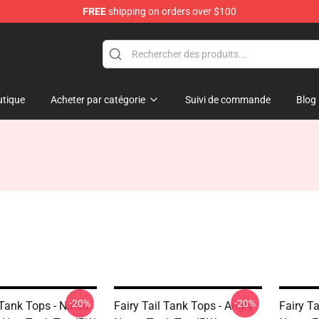
FREE
shipping on orders over $100
tique
Acheter par catégorie
Suivi de commande
Blog
-20%
-20%
 Tank Tops - Natsu
Fairy Tail Tank Tops - Angry
Fairy T