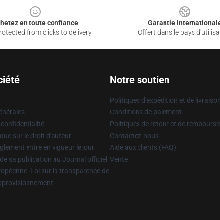
hetez en toute confiance
Garantie international
otected from clicks to delivery
Offert dans le pays d'utilisa
ciété
Notre soutien
Politiques d'expédition et de livraiso
énérales
Conditions de paiement
 confidentialité
Politiques de retour et de rembours
que sur le droit d'auteur
Contactez-nous
glement entre en vigueur le jour
Aide aux clients (FAQ)
 de sa publication au Journal officiel
Vente
uropéenne. Loi sur la transparence de
approvisionnement