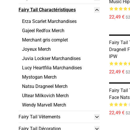
Music Hip
Fairy Tail Charactéristiques
22,49 €
$2
Erza Scarlet Marchandises
Gajeel Redfox Merch
Merchant gris complet
Fairy Tail
Joyeux Merch
Dragnell 
IPW
Juvia Lockser Marchandises
Lucy Heartfilia Marchandises
22,49 €
$2
Mystogan Merch
Natsu Dragneel Merch
Fairy Tail
Ultear Milkovich Merch
Face Nats
Wendy Marvell Merch
22,49 €
$2
Fairy Tail Vêtements
Fairy Tail Décoration