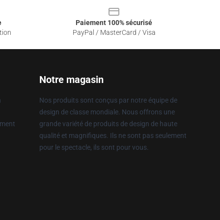
e
Paiement 100% sécurisé
tion
PayPal / MasterCard / Visa
Notre magasin
n
Nos produits sont conçus par notre équipe de
design de classe mondiale. Nous offrons une
ement
grande variété de produits de design de haute
qualité et magnifiques. Ils ne sont pas seulement
pour le spectacle, ils sont pour vous.