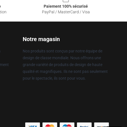
e
Paiement 100% sécurisé
tion
PayPal / MasterCard / Visa
Notre magasin
n
Nos produits sont conçus par notre équipe de
design de classe mondiale. Nous offrons une
ement
grande variété de produits de design de haute
qualité et magnifiques. Ils ne sont pas seulement
pour le spectacle, ils sont pour vous.