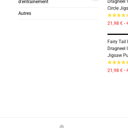
Dragneel 
d'entraînement
Circle Ji
Autres
21,98 € - 
Fairy Tail
Dragneel I
Jigsaw P
21,98 € - 
Footer