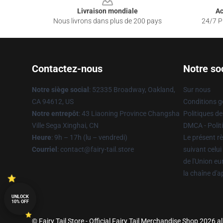
Livraison mondiale
Ac
Nous livrons dans plus de 200 pays
24/7 Pr
Contactez-nous
Notre so
Notre siège social
: 52335 Broadway, Oakland,
Sur nous
CA 94612, US
Conditions g
Notre entrepôt
: 43 Liaoning Province Changsha
Politiques de
Ville Sega Xinghai, CN
DMCA - Politi
Heure
: 9h – 17h (lu – vendredi)
Le présent rè
Courriel
: contact@fairy-tail.store
suivant celui
de l'Union e
la chaîne d'
UNLOCK
10% OFF
© Fairy Tail Store - Official Fairy Tail Merchandise Shop 2026 al