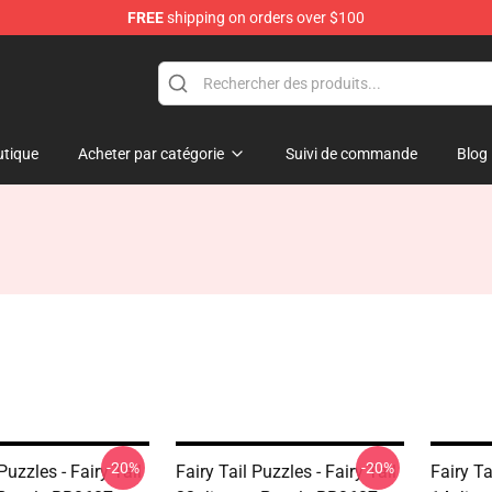
FREE
shipping on orders over $100
tique
Acheter par catégorie
Suivi de commande
Blog
-20%
-20%
Puzzles - Fairy Tail
Fairy Tail Puzzles - Fairy Tail
Fairy Ta