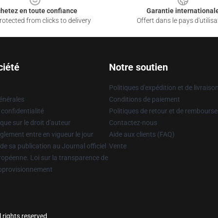
hetez en toute confiance
Garantie international
otected from clicks to delivery
Offert dans le pays d'utilisa
ciété
Notre soutien
Politiques d'expédition et de livraiso
énérales
Conditions de paiement
 confidentialité
Politiques de retour et de rembours
que sur le droit d'auteur
Contactez-nous
glement entre en vigueur le jour
Aide aux clients (FAQ)
 de sa publication au Journal officiel
Vente
uropéenne. Loi sur la transparence de
approvisionnement
l rights reserved