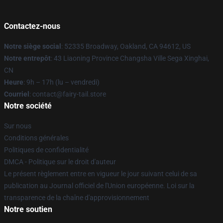
Contactez-nous
Notre siège social
: 52335 Broadway, Oakland, CA 94612, US
Notre entrepôt
: 43 Liaoning Province Changsha Ville Sega Xinghai,
CN
Heure
: 9h – 17h (lu – vendredi)
Courriel
: contact@fairy-tail.store
Notre société
Sur nous
Conditions générales
Politiques de confidentialité
DMCA - Politique sur le droit d'auteur
Le présent règlement entre en vigueur le jour suivant celui de sa
publication au Journal officiel de l'Union européenne. Loi sur la
transparence de la chaîne d'approvisionnement
Notre soutien