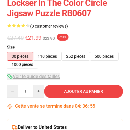
Lockser In The Color Circle
Jigsaw Puzzle RB0607
(3 customer reviews)
€27.49
€21.99
-20%
$23.90
Size
30 pieces
110 pieces
252 pieces
500 pieces
1000 pieces
Voir le guide des tailles
Quantity
AJOUTER AU PANIER
Cette vente se termine dans
04
:
36
:
54
Deliver to United States