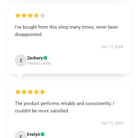
I've bought from this shop many times, never been
disappointed.
Dec 17, 2024
Zachary
Z
Verified owner
The product performs reliably and consistently; I
couldn’t be more satisfied.
Dec 15, 2024
Evelyn
E