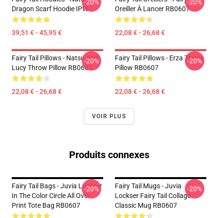
-20%
-20%
Dragon Scarf Hoodie IPW
Oreiller À Lancer RB0607
39,51 € - 45,95 €
22,08 € - 26,68 €
Fairy Tail Pillows - Natsu And
Fairy Tail Pillows - Erza Throw
-20%
-20%
Lucy Throw Pillow RB0607
Pillow RB0607
22,08 € - 26,68 €
22,08 € - 26,68 €
VOIR PLUS
Produits connexes
Fairy Tail Bags - Juvia Lockser
Fairy Tail Mugs - Juvia
-20%
-20%
In The Color Circle All Over
Lockser Fairy Tail Collage
Print Tote Bag RB0607
Classic Mug RB0607