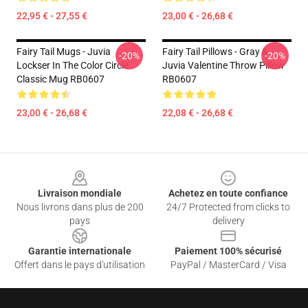
22,95 € - 27,55 €
23,00 € - 26,68 €
Fairy Tail Mugs - Juvia
Fairy Tail Pillows - Gray &
-20%
-20%
Lockser In The Color Circle
Juvia Valentine Throw Pillow
Classic Mug RB0607
RB0607
23,00 € - 26,68 €
22,08 € - 26,68 €
Footer
Livraison mondiale
Achetez en toute confiance
Nous livrons dans plus de 200
24/7 Protected from clicks to
pays
delivery
Garantie internationale
Paiement 100% sécurisé
Offert dans le pays d'utilisation
PayPal / MasterCard / Visa