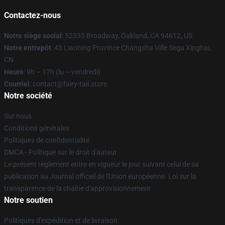
Contactez-nous
Notre siège social
: 52335 Broadway, Oakland, CA 94612, US
Notre entrepôt
: 43 Liaoning Province Changsha Ville Sega Xinghai,
CN
Heure
: 9h – 17h (lu – vendredi)
Courriel
: contact@fairy-tail.store
Notre société
Sur nous
Conditions générales
Politiques de confidentialité
DMCA - Politique sur le droit d'auteur
Le présent règlement entre en vigueur le jour suivant celui de sa
publication au Journal officiel de l'Union européenne. Loi sur la
transparence de la chaîne d'approvisionnement
Notre soutien
Politiques d'expédition et de livraison