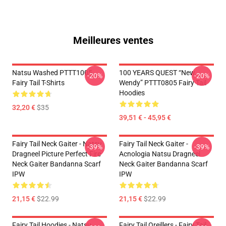
Meilleures ventes
Natsu Washed PTTT1005
100 YEARS QUEST “New
-20%
-20%
Fairy Tail T-Shirts
Wendy” PTTT0805 Fairy Tail
Hoodies
32,20 €
$35
39,51 € - 45,95 €
Fairy Tail Neck Gaiter - Natsu
Fairy Tail Neck Gaiter -
-39%
-39%
Dragneel Picture Perfect Fire
Acnologia Natsu Dragneel
Neck Gaiter Bandanna Scarf
Neck Gaiter Bandanna Scarf
IPW
IPW
21,15 €
$22.99
21,15 €
$22.99
Fairy Tail Hoodies - Natsu
Fairy Tail Oreillers - Fairy Tail