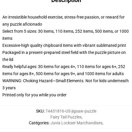
Description
An irresistible household exercise, stress-free passion, or reward for
any puzzle aficionado
Select from 5 sizes: 30 items, 110 items, 252 items, 500 items, or 1000
items
Excessive-high quality chipboard items with vibrant sublimated print
Packaged in a present-prepared steel field with the puzzle picture on
the lid
Really helpful ages: 30 items for ages 4+, 110 items for ages 6+, 252
items for ages 8+, 500 items for ages 9+, and 1000 items for adults
WARNING: Choking Hazard—Small Elements. Not for kids underneath
3 years
Printed only for you while you order
SKU
:
74431816-US-jigsaw-puzzle
Fairy Tail Puzzles
,
Catégories
:
Juvia Lockser Marchandises
,