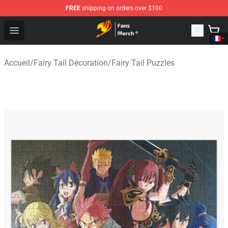
FREE
shipping on orders over $100
Fairy Tail Store - Official Fairy Tail Merchandise Shop
Open menu
Accueil
/
Fairy Tail Décoration
/
Fairy Tail Puzzles