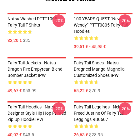
Natsu Washed PTTT1005
100 YEARS QUEST “New
-20%
-20%
Fairy Tail T-Shirts
Wendy” PTTT0805 Fairy Tail
Hoodies
32,20 €
$35
39,51 € - 45,95 €
Fairy Tail Jackets - Natsu
Fairy Tail Shoes - Natsu
Dragon Fire Empyrean Blend
Dragneel Manga Magnolia
Bomber Jacket IPW
Customized Shoes IPW
49,67 €
$53.99
65,22 €
$70.9
Fairy Tail Hoodies - Natsu
Fairy Tail Leggings - Neko
-20%
-20%
Designer Style Hip Hop Printed
Freed Justine Of Fairy Tail
Zip Up Hoodie IPW
Leggings RB0607
40,02 €
$43.5
26,63 €
$28.95