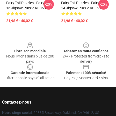
Fairy Tail Puzzles - Fairy Tail
Fairy Tail Puzzles - Fairy Tail
-20%
-20%
16 Jigsaw Puzzle RB0607
14 Jigsaw Puzzle RB0607
21,98 € - 40,02 €
21,98 € - 40,02 €
Footer
Livraison mondiale
Achetez en toute confiance
Nous livrons dans plus de 200
24/7 Protected from clicks to
pays
delivery
Garantie internationale
Paiement 100% sécurisé
Offert dans le pays d'utilisation
PayPal / MasterCard / Visa
Contactez-nous
Notre siège social
: 52335 Broadway, Oakland, CA 94612, US