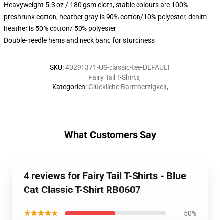
Heavyweight 5.3 oz / 180 gsm cloth, stable colours are 100%
preshrunk cotton, heather gray is 90% cotton/10% polyester, denim
heather is 50% cotton/ 50% polyester
Double-needle hems and neck band for sturdiness
SKU
:
40291371-US-classic-tee-DEFAULT
Fairy Tail T-Shirts
,
Kategorien
:
Glückliche Barmherzigkeit
,
What Customers Say
4 reviews for Fairy Tail T-Shirts - Blue
Cat Classic T-Shirt RB0607
★★★★★
50%