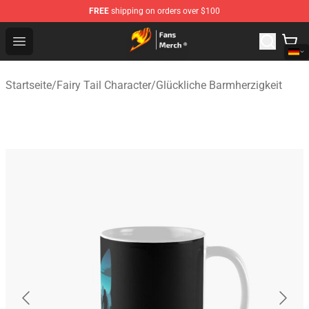
FREE
shipping on orders over $100
Fairy Tail Store - Official Fairy Tail Merchandise Shop
Open menu
Startseite
/
Fairy Tail Character
/
Glückliche Barmherzigkeit