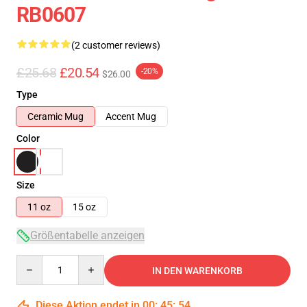
RB0607
(2 customer reviews)
£25.68
£20.54
-20%
$26.00
Type
Ceramic Mug
Accent Mug
Color
Size
11 oz
15 oz
Größentabelle anzeigen
Quantity
IN DEN WARENKORB
Diese Aktion endet in
00
:
45
:
54