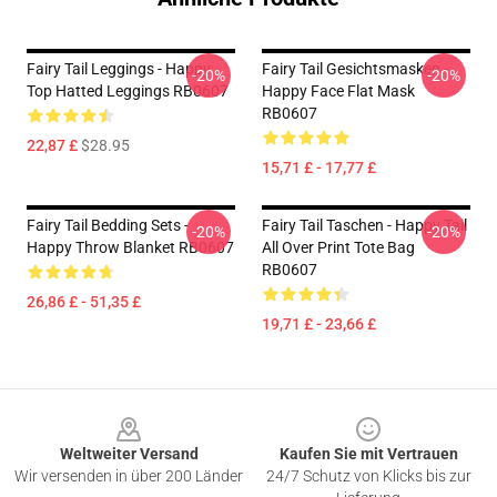
Fairy Tail Leggings - Happy:
Fairy Tail Gesichtsmasken -
-20%
-20%
Top Hatted Leggings RB0607
Happy Face Flat Mask
RB0607
22,87 £
$28.95
15,71 £ - 17,77 £
Fairy Tail Bedding Sets -
Fairy Tail Taschen - Happy Tail
-20%
-20%
Happy Throw Blanket RB0607
All Over Print Tote Bag
RB0607
26,86 £ - 51,35 £
19,71 £ - 23,66 £
Footer
Weltweiter Versand
Kaufen Sie mit Vertrauen
Wir versenden in über 200 Länder
24/7 Schutz von Klicks bis zur