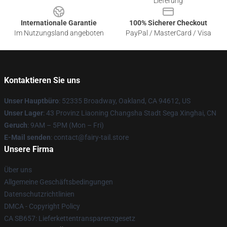
Lieferung
Internationale Garantie
100% Sicherer Checkout
Im Nutzungsland angeboten
PayPal / MasterCard / Visa
Kontaktieren Sie uns
Unser Hauptbüro
: 52335 Broadway, Oakland, CA 94612, US
Unser Lager
: 43 Provinz Liaoning Changsha Stadt Sega Xinghai, CN
Geruch
: 9AM – 5PM (Mon – Fri)
E-Mail senden
: contact@fairy-tail.store
Unsere Firma
Über uns
Allgemeine Geschäftsbedingungen
Datenschutzrichtlinien
DMCA - Copyright Policy
CA SB657: Lieferkettentransparenzgesetz