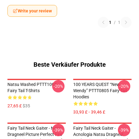
Write your review
1
/
1
Beste Verkäufer Produkte
Natsu Washed PTTT1005
100 YEARS QUEST “New
-20%
-20%
Fairy Tail T-Shirts
Wendy” PTTT0805 Fairy Tail
Hoodies
27,65 £
$35
33,93 £ - 39,46 £
Fairy Tail Neck Gaiter - Natsu
Fairy Tail Neck Gaiter -
-39%
-39%
Dragneel Picture Perfect Fire
Acnologia Natsu Dragneel