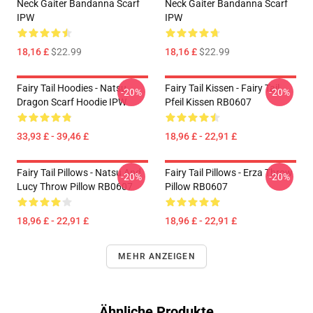
Neck Gaiter Bandanna Scarf
Neck Gaiter Bandanna Scarf
IPW
IPW
18,16 £
$22.99
18,16 £
$22.99
Fairy Tail Hoodies - Natsu
Fairy Tail Kissen - Fairy Tail
-20%
-20%
Dragon Scarf Hoodie IPW
Pfeil Kissen RB0607
33,93 £ - 39,46 £
18,96 £ - 22,91 £
Fairy Tail Pillows - Natsu And
Fairy Tail Pillows - Erza Throw
-20%
-20%
Lucy Throw Pillow RB0607
Pillow RB0607
18,96 £ - 22,91 £
18,96 £ - 22,91 £
MEHR ANZEIGEN
Ähnliche Produkte