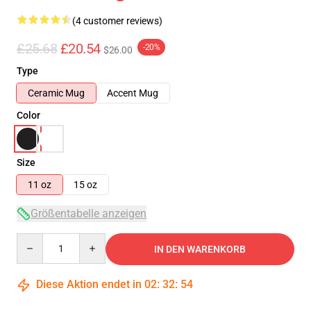
(4 customer reviews)
£25.68
£20.54
-20%
$26.00
Type
Ceramic Mug
Accent Mug
Color
Size
11 oz
15 oz
Größentabelle anzeigen
Quantity
IN DEN WARENKORB
Diese Aktion endet in
02
:
32
:
53