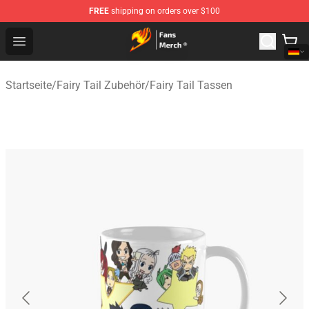
FREE
shipping on orders over $100
Fairy Tail Store - Official Fairy Tail Merchandise Shop
Open menu
Startseite
/
Fairy Tail Zubehör
/
Fairy Tail Tassen