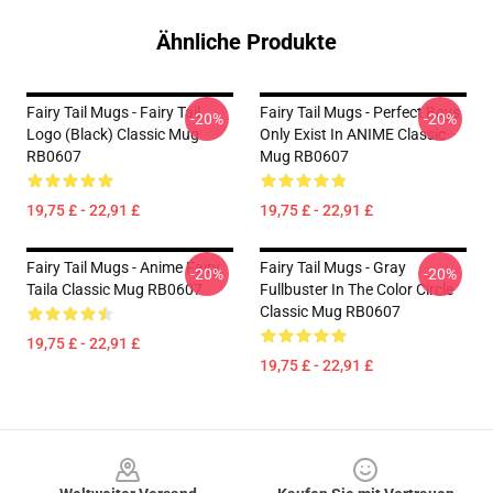
Ähnliche Produkte
Fairy Tail Mugs - Fairy Tail
Fairy Tail Mugs - Perfect Boys
-20%
-20%
Logo (Black) Classic Mug
Only Exist In ANIME Classic
RB0607
Mug RB0607
19,75 £ - 22,91 £
19,75 £ - 22,91 £
Fairy Tail Mugs - Anime Fairy
Fairy Tail Mugs - Gray
-20%
-20%
Taila Classic Mug RB0607
Fullbuster In The Color Circle
Classic Mug RB0607
19,75 £ - 22,91 £
19,75 £ - 22,91 £
Footer