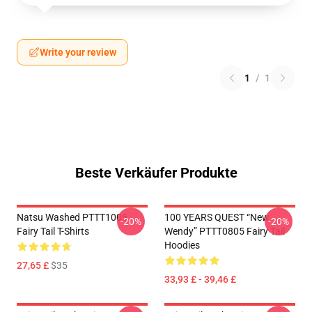
Write your review
1
/
1
Beste Verkäufer Produkte
Natsu Washed PTTT1005
100 YEARS QUEST “New
-20%
-20%
Fairy Tail T-Shirts
Wendy” PTTT0805 Fairy Tail
Hoodies
27,65 £
$35
33,93 £ - 39,46 £