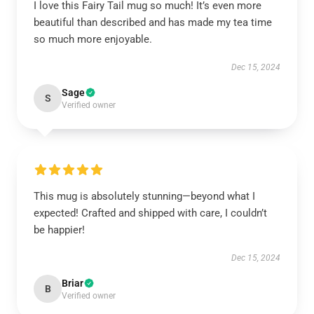
I love this Fairy Tail mug so much! It’s even more
beautiful than described and has made my tea time
so much more enjoyable.
Dec 15, 2024
Sage
S
Verified owner
This mug is absolutely stunning—beyond what I
expected! Crafted and shipped with care, I couldn’t
be happier!
Dec 15, 2024
Briar
B
Verified owner