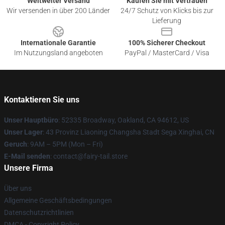
Weltweiter Versand
Kaufen Sie mit Vertrauen
Wir versenden in über 200 Länder
24/7 Schutz von Klicks bis zur
Lieferung
Internationale Garantie
100% Sicherer Checkout
Im Nutzungsland angeboten
PayPal / MasterCard / Visa
Kontaktieren Sie uns
Unser Hauptbüro
: 52335 Broadway, Oakland, CA 94612, US
Unser Lager
: 43 Provinz Liaoning Changsha Stadt Sega Xinghai, CN
Geruch
: 9AM – 5PM (Mon – Fri)
E-Mail senden
: contact@fairy-tail.store
Unsere Firma
Über uns
Allgemeine Geschäftsbedingungen
Datenschutzrichtlinien
DMCA - Copyright Policy