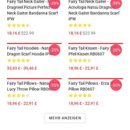
Fairy Tail Neck Gaiter - Natsu
Fairy Tail Neck Gaiter -
-39%
-39%
Dragneel Picture Perfect Fire
Acnologia Natsu Dragneel
Neck Gaiter Bandanna Scarf
Neck Gaiter Bandanna Scarf
IPW
IPW
18,16 £
$22.99
18,16 £
$22.99
Fairy Tail Hoodies - Natsu
Fairy Tail Kissen - Fairy Tail
-20%
-20%
Dragon Scarf Hoodie IPW
Pfeil Kissen RB0607
33,93 £ - 39,46 £
18,96 £ - 22,91 £
Fairy Tail Pillows - Natsu And
Fairy Tail Pillows - Erza Throw
-20%
-20%
Lucy Throw Pillow RB0607
Pillow RB0607
18,96 £ - 22,91 £
18,96 £ - 22,91 £
MEHR ANZEIGEN