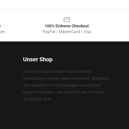
e
100% Sicherer Checkout
ten
PayPal / MasterCard / Visa
Unser Shop
Unsere Produkte werden von unserem
erstklassigen Design-Team entwickelt. Wir bieten
eine Vielzahl von hochwertigen und schönen
Design-Produkten. Sie sind nicht nur für Show –
sie sind für dich.