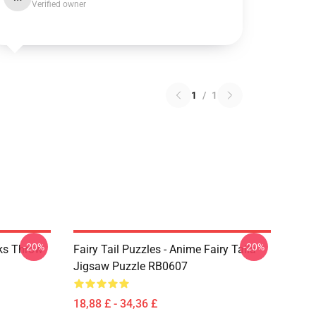
Verified owner
1
/
1
-20%
-20%
rks Throw
Fairy Tail Puzzles - Anime Fairy Taila
Jigsaw Puzzle RB0607
18,88 £ - 34,36 £