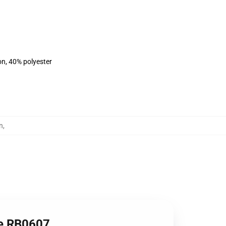
on, 40% polyester
n
,
die RB0607