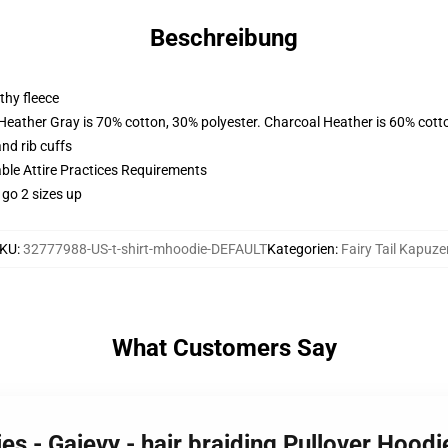
Beschreibung
thy fleece
 Heather Gray is 70% cotton, 30% polyester. Charcoal Heather is 60% cott
nd rib cuffs
able Attire Practices Requirements
 go 2 sizes up
KU
:
32777988-US-t-shirt-mhoodie-DEFAULT
Kategorien
:
Fairy Tail Kapuze
What Customers Say
ies - Gajevy - hair braiding Pullover Hoo