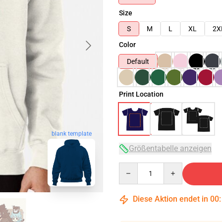
Size
S
M
L
XL
2X
Color
Default
Print Location
blank template
Größentabelle anzeigen
Quantity
Diese Aktion endet in
00