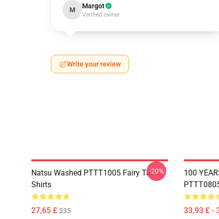
Margot
M
Verified owner
Write your review
-20%
Natsu Washed PTTT1005 Fairy Tail T-
100 YEAR
Shirts
PTTT0805 
27,65 £
33,93 £ - 
$35