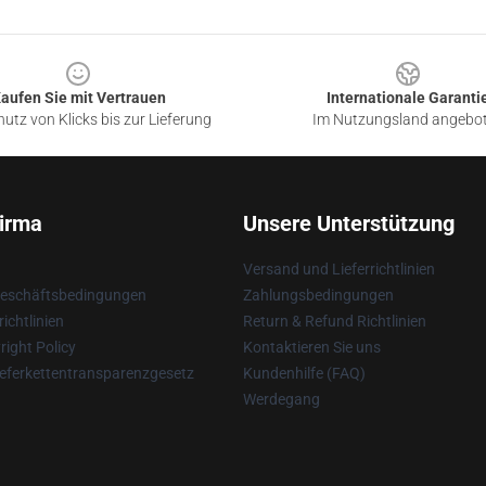
aufen Sie mit Vertrauen
Internationale Garanti
utz von Klicks bis zur Lieferung
Im Nutzungsland angebo
irma
Unsere Unterstützung
Versand und Lieferrichtlinien
Geschäftsbedingungen
Zahlungsbedingungen
ichtlinien
Return & Refund Richtlinien
ight Policy
Kontaktieren Sie uns
eferkettentransparenzgesetz
Kundenhilfe (FAQ)
Werdegang