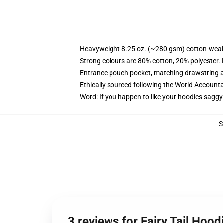
Heavyweight 8.25 oz. (~280 gsm) cotton-weal
Strong colours are 80% cotton, 20% polyester.
Entrance pouch pocket, matching drawstring a
Ethically sourced following the World Account
Word: If you happen to like your hoodies saggy
S
3 reviews for Fairy Tail Hood