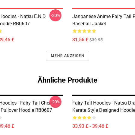
-20%
 Hoodies - Natsu E.N.D
Janpanese Anime Fairy Tail P
Hoodie RB0607
Baseball Jacket
39,46 £
31,56 £
$39.95
MEHR ANZEIGEN
Ähnliche Produkte
-20%
 Hoodies - Fairy Tail Cherry
Fairy Tail Hoodies - Natsu Dr
Pullover Hoodie RB0607
Karate Style Designed Hoodi
39,46 £
33,93 £ - 39,46 £