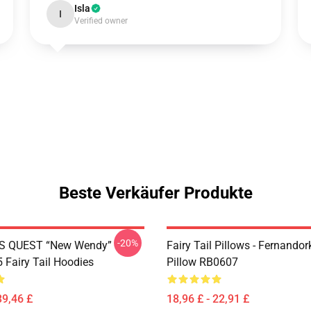
Isla
I
Verified owner
Beste Verkäufer Produkte
-20%
S QUEST “New Wendy”
Fairy Tail Pillows - Fernando
Fairy Tail Hoodies
Pillow RB0607
39,46 £
18,96 £ - 22,91 £