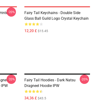
-20%
rinted
Fairy Tail Keychains - Double Side
Glass Ball Guild Logo Crystal Keychain
12,20 £
$15.45
-20%
-20%
agneel
Fairy Tail Hoodies - Dark Natsu
e IPW
Dragneel Hoodie IPW
34,36 £
$43.5