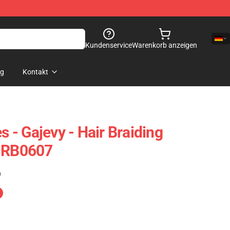
Kundenservice
Warenkorb anzeigen
og
Kontakt
s - Gajevy - Hair Braiding
e RB0607
)