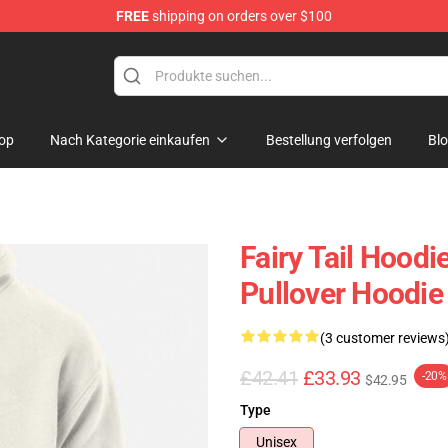
FREE
shipping on orders over $100
op
Nach Kategorie einkaufen
Bestellung verfolgen
Bl
Fairy Tail Hoodie
Pullover Hoodi
(3 customer reviews
£42.41
£33.93
-20%
$42.95
Type
Unisex