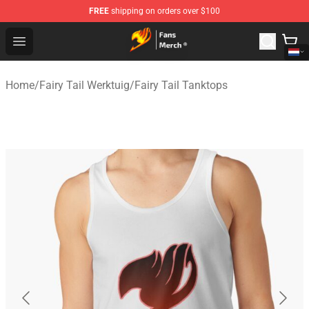
FREE
shipping on orders over $100
Fairy Tail Store - Official Fairy Tail Merchandise Shop
Open menu
Home
/
Fairy Tail Werktuig
/
Fairy Tail Tanktops