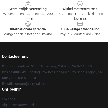
Wereldwijde verzending
Winkel met vertrouwen
Wij verzenden naar meer dan 200
24/7 beschermd van klikken tot
landen
levering
Internationale garantie
100% veilige afhandeling
Aangeboden in het gebruiksland
PayPal / MasterCard / Visa
Contacteer ons
Ons hoofdkantoor
: 52335 Broadway, Oakland, CA 94612, US
Ons pakhuis
: 43 Liaoning Province Changsha City Sega Xinghai, CN
Uur
: 21.00 uur 5.00 uur
E-mail
: contact@fairy-tail.store
Ons bedrijf
Over ons
Algemene voorwaarden