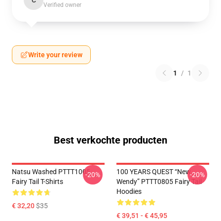
C
Verified owner
Write your review
1
/
1
Best verkochte producten
Natsu Washed PTTT1005
100 YEARS QUEST “New
-20%
-20%
Fairy Tail T-Shirts
Wendy” PTTT0805 Fairy Tail
Hoodies
€ 32,20
$35
€ 39,51 - € 45,95