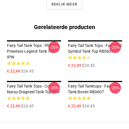
BEKIJK MEER
Gerelateerde producten
Fairy Tail Tank Tops - Pheonix
Fairy Tail Tank Tops - Fairy Tail
-20%
-20%
Priestess Legend Tank Top
Symbol Tank Top RB0607
IPW
€ 22,49
$24.45
€ 22,49
$24.45
Fairy Tail Tank Tops - Cool
Fairy Tail Tanktops - Fairy Tail
-20%
-20%
Natsu Dragneel Tank Top IPW
Tank Boven RB0607
€ 22,49
$24.45
€ 22,49
$24.45
Footer