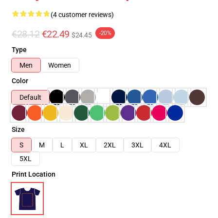
(4 customer reviews)
€28.12
€22.49
-20%
$24.45
Type
Men
Women
Color
Default
Size
S
M
L
XL
2XL
3XL
4XL
5XL
Print Location