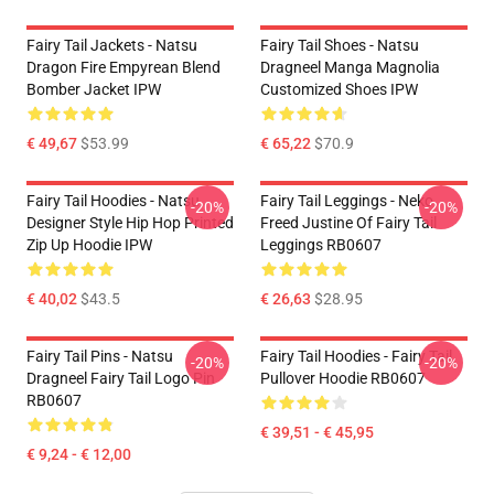
Fairy Tail Jackets - Natsu
Fairy Tail Shoes - Natsu
Dragon Fire Empyrean Blend
Dragneel Manga Magnolia
Bomber Jacket IPW
Customized Shoes IPW
€ 49,67
$53.99
€ 65,22
$70.9
Fairy Tail Hoodies - Natsu
Fairy Tail Leggings - Neko
-20%
-20%
Designer Style Hip Hop Printed
Freed Justine Of Fairy Tail
Zip Up Hoodie IPW
Leggings RB0607
€ 40,02
$43.5
€ 26,63
$28.95
Fairy Tail Pins - Natsu
Fairy Tail Hoodies - Fairy Tail
-20%
-20%
Dragneel Fairy Tail Logo Pin
Pullover Hoodie RB0607
RB0607
€ 39,51 - € 45,95
€ 9,24 - € 12,00