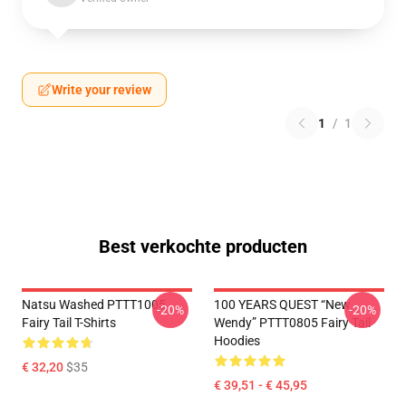
Write your review
1
/
1
Best verkochte producten
Natsu Washed PTTT1005
100 YEARS QUEST “New
-20%
-20%
Fairy Tail T-Shirts
Wendy” PTTT0805 Fairy Tail
Hoodies
€ 32,20
$35
€ 39,51 - € 45,95