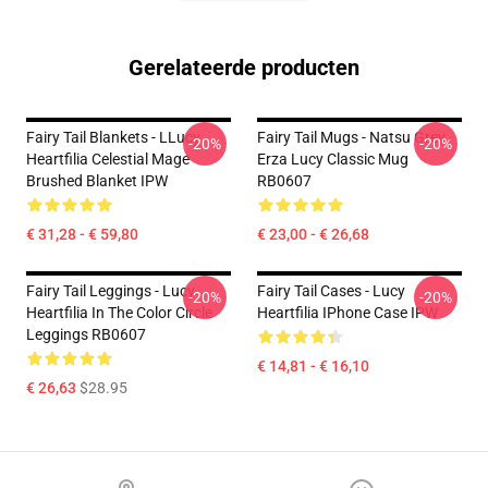
Gerelateerde producten
Fairy Tail Blankets - LLucy
Fairy Tail Mugs - Natsu Grey
-20%
-20%
Heartfilia Celestial Mage
Erza Lucy Classic Mug
Brushed Blanket IPW
RB0607
€ 31,28 - € 59,80
€ 23,00 - € 26,68
Fairy Tail Leggings - Lucy
Fairy Tail Cases - Lucy
-20%
-20%
Heartfilia In The Color Circle
Heartfilia IPhone Case IPW
Leggings RB0607
€ 14,81 - € 16,10
€ 26,63
$28.95
Footer