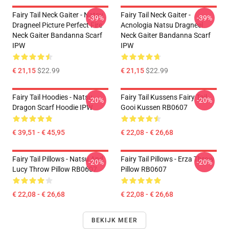
Fairy Tail Neck Gaiter - Natsu
Fairy Tail Neck Gaiter -
-39%
-39%
Dragneel Picture Perfect Fire
Acnologia Natsu Dragneel
Neck Gaiter Bandanna Scarf
Neck Gaiter Bandanna Scarf
IPW
IPW
€ 21,15
$22.99
€ 21,15
$22.99
Fairy Tail Hoodies - Natsu
Fairy Tail Kussens Fairy Tail
-20%
-20%
Dragon Scarf Hoodie IPW
Gooi Kussen RB0607
€ 39,51 - € 45,95
€ 22,08 - € 26,68
Fairy Tail Pillows - Natsu And
Fairy Tail Pillows - Erza Throw
-20%
-20%
Lucy Throw Pillow RB0607
Pillow RB0607
€ 22,08 - € 26,68
€ 22,08 - € 26,68
BEKIJK MEER