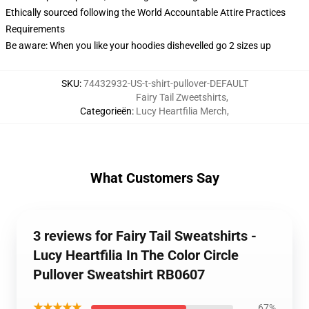
Ethically sourced following the World Accountable Attire Practices
Requirements
Be aware: When you like your hoodies dishevelled go 2 sizes up
SKU
:
74432932-US-t-shirt-pullover-DEFAULT
Fairy Tail Zweetshirts
,
Categorieën
:
Lucy Heartfilia Merch
,
What Customers Say
3 reviews for Fairy Tail Sweatshirts -
Lucy Heartfilia In The Color Circle
Pullover Sweatshirt RB0607
★★★★★
67%