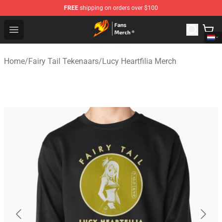
FREE
shipping on orders over $100
Fairy Tail Store - Official Fairy Tail Merchandise Shop
Open menu
Home
/
Fairy Tail Tekenaars
/
Lucy Heartfilia Merch