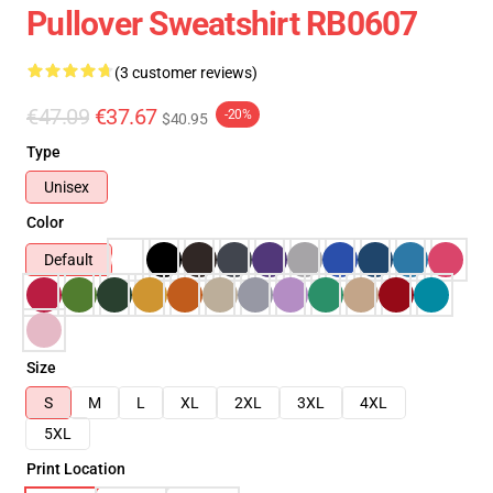
Pullover Sweatshirt RB0607
(3 customer reviews)
€47.09
€37.67
-20%
$40.95
Type
Unisex
Color
Default
Size
S
M
L
XL
2XL
3XL
4XL
5XL
Print Location