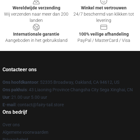
Wereldwijde verzending
Winkel met vertrouwen
Wij verzenden naar meer dan 200
24/7 beschermd van klikken tot
landen
levering
Internationale garantie
100% veilige afhandeling
Aangeboden in het gebruiksland
PayPal / MasterCard / Visa
Contacteer ons
Ons hoofdkantoor
: 52335 Broadway, Oakland, CA 94612, US
Ons pakhuis
: 43 Liaoning Province Changsha City Sega Xinghai, CN
Uur
: 21.00 uur 5.00 uur
E-mail
: contact@fairy-tail.store
Ons bedrijf
Over ons
Algemene voorwaarden
Privacybeleid