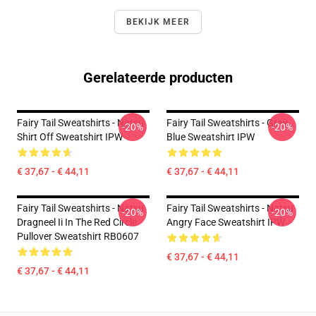
BEKIJK MEER
Gerelateerde producten
Fairy Tail Sweatshirts - Natsu
Fairy Tail Sweatshirts - Gray
-20%
-20%
Shirt Off Sweatshirt IPW
Blue Sweatshirt IPW
€ 37,67 - € 44,11
€ 37,67 - € 44,11
Fairy Tail Sweatshirts - Natsu
Fairy Tail Sweatshirts - Natsu
-20%
-20%
Dragneel Ii In The Red Circle
Angry Face Sweatshirt IPW
Pullover Sweatshirt RB0607
€ 37,67 - € 44,11
€ 37,67 - € 44,11