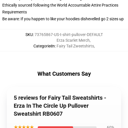
Ethically sourced following the World Accountable Attire Practices
Requirements
Be aware: If you happen to like your hoodies dishevelled go 2 sizes up
SKU
:
73765867-US-t-shirt-pullover-DEFAULT
Erza Scarlet Merch
,
Categorieën
:
Fairy Tail Zweetshirts
,
What Customers Say
5 reviews for Fairy Tail Sweatshirts -
Erza In The Circle Up Pullover
Sweatshirt RB0607
★★★★★
60%