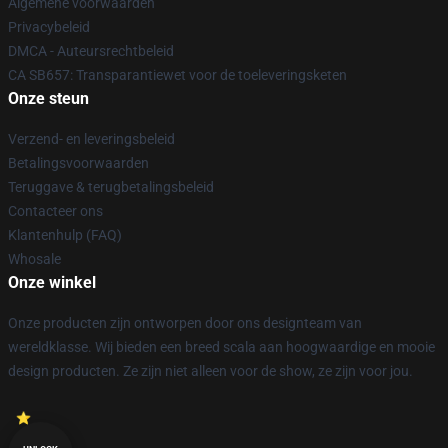
Algemene voorwaarden
Privacybeleid
DMCA - Auteursrechtbeleid
CA SB657: Transparantiewet voor de toeleveringsketen
Onze steun
Verzend- en leveringsbeleid
Betalingsvoorwaarden
Teruggave & terugbetalingsbeleid
Contacteer ons
Klantenhulp (FAQ)
Whosale
Onze winkel
Onze producten zijn ontworpen door ons designteam van
wereldklasse. Wij bieden een breed scala aan hoogwaardige en mooie
design producten. Ze zijn niet alleen voor de show, ze zijn voor jou.