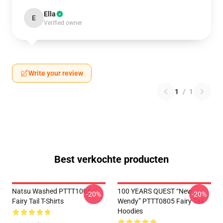
Ella
E
Verified owner
Write your review
1
/
1
Best verkochte producten
Natsu Washed PTTT1005
100 YEARS QUEST “New
-20%
-20%
Fairy Tail T-Shirts
Wendy” PTTT0805 Fairy Tail
Hoodies