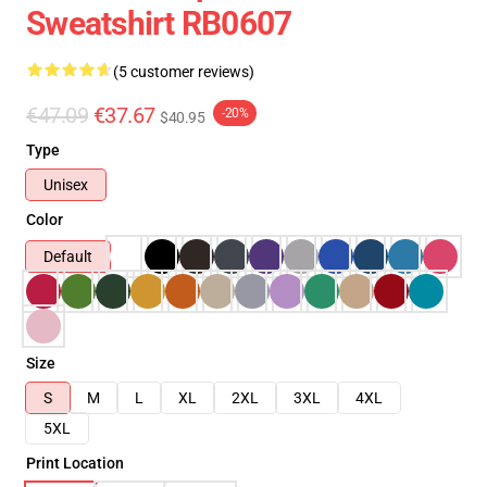
Sweatshirt RB0607
(5 customer reviews)
€47.09
€37.67
-20%
$40.95
Type
Unisex
Color
Default
Size
S
M
L
XL
2XL
3XL
4XL
5XL
Print Location