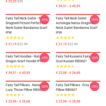
€ 32,20
$35
€ 39,51 - € 45,95
Fairy Tail Neck Gaiter - Natsu
Fairy Tail Neck Gaiter -
-39%
-39%
Dragneel Picture Perfect Fire
Acnologia Natsu Dragneel
Neck Gaiter Bandanna Scarf
Neck Gaiter Bandanna Scarf
IPW
IPW
€ 21,15
$22.99
€ 21,15
$22.99
Fairy Tail Hoodies - Natsu
Fairy Tail Kussens Fairy Tail
-20%
-20%
Dragon Scarf Hoodie IPW
Gooi Kussen RB0607
€ 39,51 - € 45,95
€ 22,08 - € 26,68
Fairy Tail Pillows - Natsu And
Fairy Tail Pillows - Erza Throw
-20%
-20%
Lucy Throw Pillow RB0607
Pillow RB0607
€ 22,08 - € 26,68
€ 22,08 - € 26,68