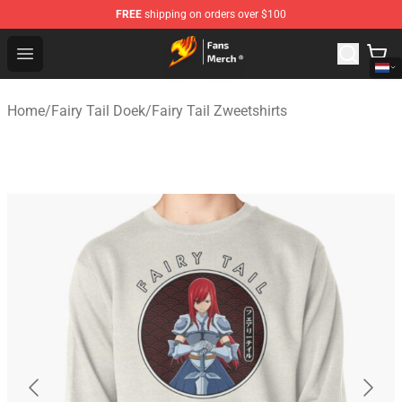
FREE
shipping on orders over $100
Fairy Tail Store - Official Fairy Tail Merchandise Shop
Open menu
Home
/
Fairy Tail Doek
/
Fairy Tail Zweetshirts