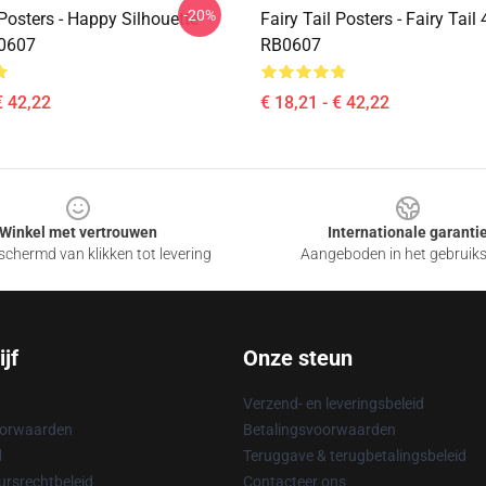
-20%
 Posters - Happy Silhouette
Fairy Tail Posters - Fairy Tail
B0607
RB0607
€ 42,22
€ 18,21 - € 42,22
Winkel met vertrouwen
Internationale garanti
chermd van klikken tot levering
Aangeboden in het gebruik
jf
Onze steun
Verzend- en leveringsbeleid
oorwaarden
Betalingsvoorwaarden
d
Teruggave & terugbetalingsbeleid
rsrechtbeleid
Contacteer ons