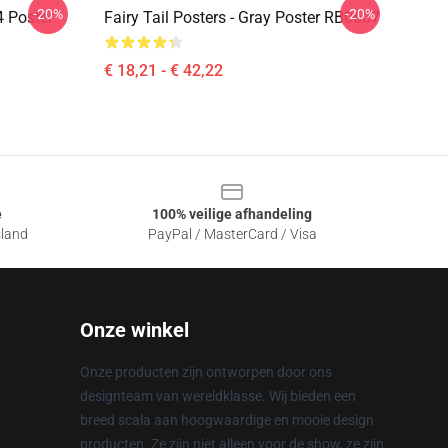
-20%
-20%
 4 Poster
Fairy Tail Posters - Gray Poster RB0607
€ 18,21 - € 42,22
e
100% veilige afhandeling
sland
PayPal / MasterCard / Visa
Onze winkel
Onze producten zijn ontworpen door ons
designteam van wereldklasse. Wij bieden een
breed scala aan hoogwaardige en mooie design
producten. Ze zijn niet alleen voor de show, ze zijn