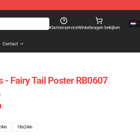
Klantenservice
Winkelwagen bekijken
Contact
rs - Fairy Tail Poster RB0607
)
24in
18x24in