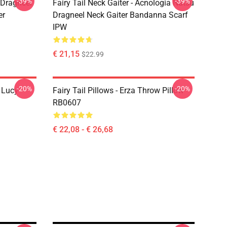
-39%
-39%
u Dragneel
Fairy Tail Neck Gaiter - Acnologia Natsu
er
Dragneel Neck Gaiter Bandanna Scarf
IPW
€ 21,15
$22.99
-20%
-20%
d Lucy
Fairy Tail Pillows - Erza Throw Pillow
RB0607
€ 22,08 - € 26,68