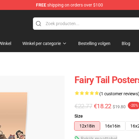
FREE
shipping on orders over $100
Winkel
Winkel per categorie
Bestelling volgen
Blog
Fairy Tail Poste
(1 customer reviews
€22.77
€18.22
-20%
$19.80
Size
12x18in
16x16in
16x
Bekijk maattabel