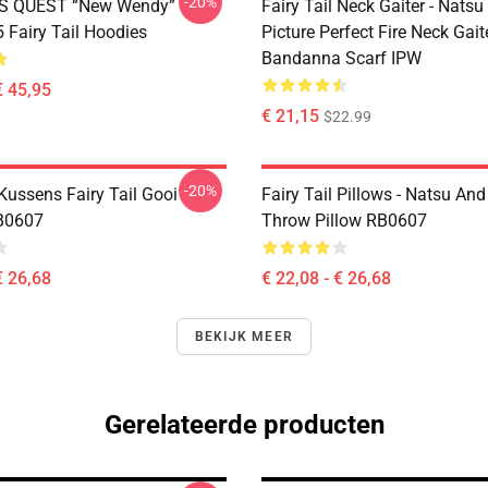
-20%
S QUEST “New Wendy”
Fairy Tail Neck Gaiter - Nats
Fairy Tail Hoodies
Picture Perfect Fire Neck Gait
Bandanna Scarf IPW
€ 45,95
€ 21,15
$22.99
-20%
 Kussens Fairy Tail Gooi
Fairy Tail Pillows - Natsu An
B0607
Throw Pillow RB0607
€ 26,68
€ 22,08 - € 26,68
BEKIJK MEER
Gerelateerde producten