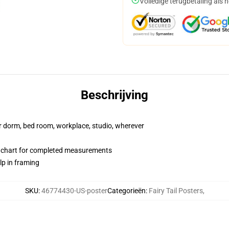
Volledige terugbetaling als 
Beschrijving
our dorm, bed room, workplace, studio, wherever
 chart for completed measurements
lp in framing
SKU
:
46774430-US-poster
Categorieën
:
Fairy Tail Posters
,