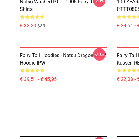
-20%
Natsu Washed PTTT1005 Fairy Tail T-
100 YEAR
Shirts
PTTT0805 
€ 32,20
€ 39,51 - 
$35
-20%
Fairy Tail Hoodies - Natsu Dragon Scarf
Fairy Tail
Hoodie IPW
Kussen R
€ 39,51 - € 45,95
€ 22,08 - 