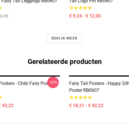
f Fairy Tail Leggings RB0607
Tail Logo Pin RB0607
€ 9,24 - € 12,00
8.95
BEKIJK MEER
Gerelateerde producten
-20%
 Posters - Chibi Fairy Poster
Fairy Tail Posters - Happy Sil
Poster RB0607
€ 42,22
€ 18,21 - € 42,22