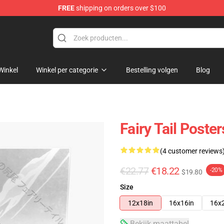
FREE
shipping on orders over $100
Winkel
Winkel per categorie
Bestelling volgen
Blog
Fairy Tail Poste
(4 customer reviews
€22.77
€18.22
-20%
$19.80
Size
12x18in
16x16in
16x
Bekijk maattabel