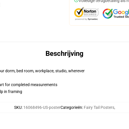
Volledige terugbetaling als 
Beschrijving
your dorm, bed room, workplace, studio, wherever
hart for completed measurements
lp in framing
SKU
:
16068496-US-poster
Categorieën
:
Fairy Tail Posters
,