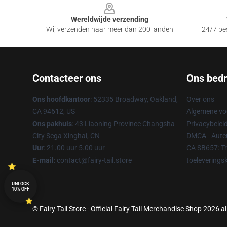
Wereldwijde verzending
Wij verzenden naar meer dan 200 landen
24/7 bes
Contacteer ons
Ons bedri
Ons hoofdkantoor
: 52335 Broadway, Oakland,
Over ons
CA 94612, US
Algemene v
Ons pakhuis
: 43 Liaoning Province Changsha
Privacybelei
City Sega Xinghai, CN
DMCA - Auteu
Uur
: 21.00 uur 5.00 uur
CA SB657: T
E-mail
: contact@fairy-tail.store
toeleverings
UNLOCK
10% OFF
© Fairy Tail Store - Official Fairy Tail Merchandise Shop 2026 al