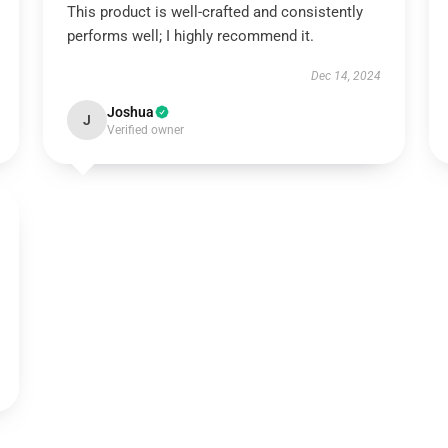
This product is well-crafted and consistently
performs well; I highly recommend it.
Dec 14, 2024
Joshua
J
Verified owner