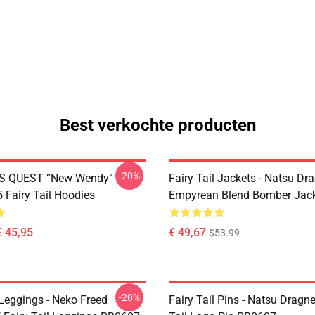
Best verkochte producten
-20%
S QUEST “New Wendy”
Fairy Tail Jackets - Natsu Dr
Fairy Tail Hoodies
Empyrean Blend Bomber Jac
€ 45,95
€ 49,67
$53.99
-20%
 Leggings - Neko Freed
Fairy Tail Pins - Natsu Dragne