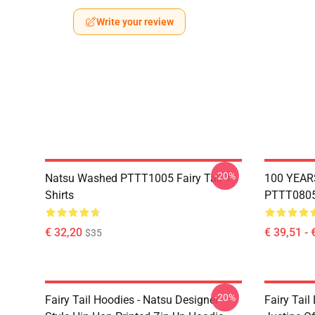
Write your review
-20%
Natsu Washed PTTT1005 Fairy Tail T-
100 YEAR
Shirts
PTTT0805 
€ 32,20
€ 39,51 - 
$35
-20%
Fairy Tail Hoodies - Natsu Designer
Fairy Tail