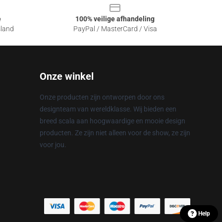
e
100% veilige afhandeling
sland
PayPal / MasterCard / Visa
Onze winkel
Onze producten zijn ontworpen door ons
designteam van wereldklasse. Wij bieden een
breed scala aan hoogwaardige en mooie design
producten. Ze zijn niet alleen voor de show, ze zijn
voor jou.
Help