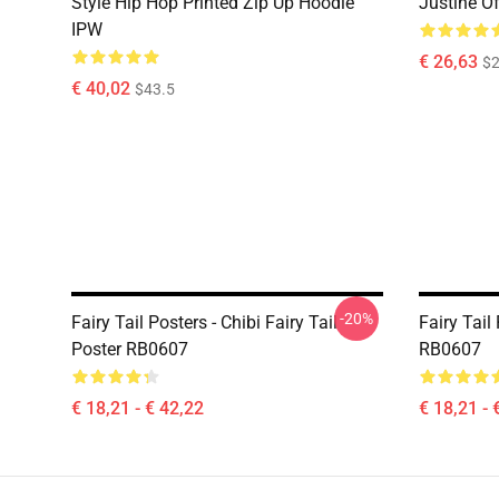
Style Hip Hop Printed Zip Up Hoodie
Justine O
IPW
€ 26,63
$2
€ 40,02
$43.5
-20%
Fairy Tail Posters - Chibi Fairy Tail
Fairy Tail
Poster RB0607
RB0607
€ 18,21 - € 42,22
€ 18,21 - 
Footer