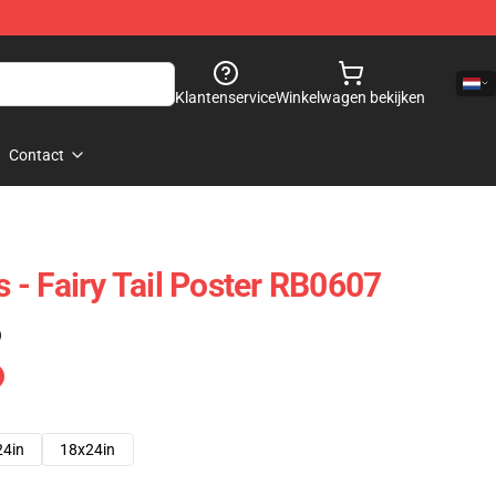
Klantenservice
Winkelwagen bekijken
Contact
rs - Fairy Tail Poster RB0607
)
24in
18x24in