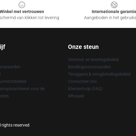
Winkel met vertrouwen
Internationale garanti
chermd van klikken tot levering
Aangeboden in het gebruik
jf
Onze steun
Verzend- en leveringsbeleid
oorwaarden
Betalingsvoorwaarden
d
Teruggave & terugbetalingsbeleid
rsrechtbeleid
Contacteer ons
ransparantiewet voor de
Klantenhulp (FAQ)
keten
Whosale
l rights reserved