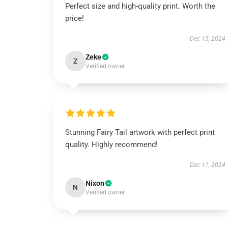
Perfect size and high-quality print. Worth the
price!
Dec 15, 2024
Zeke
Z
Verified owner
Stunning Fairy Tail artwork with perfect print
quality. Highly recommend!
Dec 11, 2024
Nixon
N
Verified owner