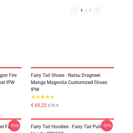
1
/
1
agon Fire
Fairy Tail Shoes - Natsu Dragneel
ket IPW
Manga Magnolia Customized Shoes
IPW
€ 65,22
$70.9
-20%
-20%
el Fairy
Fairy Tail Hoodies - Fairy Tail Pullover