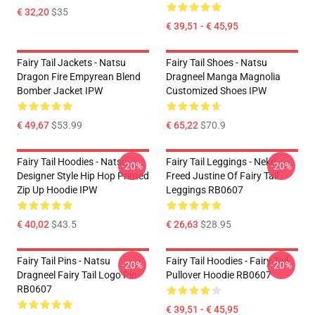
€ 32,20
$35
€ 39,51 - € 45,95
Fairy Tail Jackets - Natsu
Fairy Tail Shoes - Natsu
Dragon Fire Empyrean Blend
Dragneel Manga Magnolia
Bomber Jacket IPW
Customized Shoes IPW
€ 49,67
$53.99
€ 65,22
$70.9
Fairy Tail Hoodies - Natsu
Fairy Tail Leggings - Neko
-20%
-20%
Designer Style Hip Hop Printed
Freed Justine Of Fairy Tail
Zip Up Hoodie IPW
Leggings RB0607
€ 40,02
$43.5
€ 26,63
$28.95
Fairy Tail Pins - Natsu
Fairy Tail Hoodies - Fairy Tail
-20%
-20%
Dragneel Fairy Tail Logo Pin
Pullover Hoodie RB0607
RB0607
€ 39,51 - € 45,95