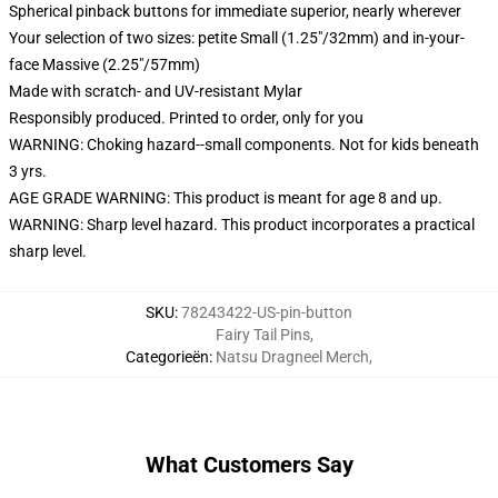
Spherical pinback buttons for immediate superior, nearly wherever
Your selection of two sizes: petite Small (1.25"/32mm) and in-your-
face Massive (2.25"/57mm)
Made with scratch- and UV-resistant Mylar
Responsibly produced. Printed to order, only for you
WARNING: Choking hazard--small components. Not for kids beneath
3 yrs.
AGE GRADE WARNING: This product is meant for age 8 and up.
WARNING: Sharp level hazard. This product incorporates a practical
sharp level.
SKU
:
78243422-US-pin-button
Fairy Tail Pins
,
Categorieën
:
Natsu Dragneel Merch
,
What Customers Say