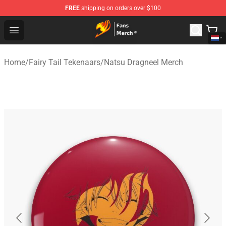
FREE
shipping on orders over $100
Fairy Tail Store - Official Fairy Tail Merchandise Shop
Open menu
Home
/
Fairy Tail Tekenaars
/
Natsu Dragneel Merch