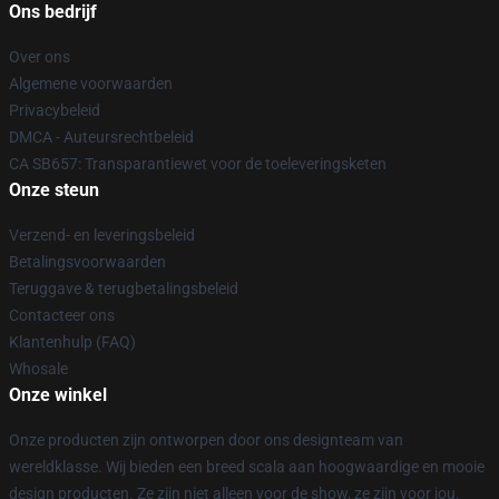
Ons bedrijf
Over ons
Algemene voorwaarden
Privacybeleid
DMCA - Auteursrechtbeleid
CA SB657: Transparantiewet voor de toeleveringsketen
Onze steun
Verzend- en leveringsbeleid
Betalingsvoorwaarden
Teruggave & terugbetalingsbeleid
Contacteer ons
Klantenhulp (FAQ)
Whosale
Onze winkel
Onze producten zijn ontworpen door ons designteam van
wereldklasse. Wij bieden een breed scala aan hoogwaardige en mooie
design producten. Ze zijn niet alleen voor de show, ze zijn voor jou.