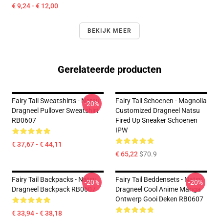
€ 9,24 - € 12,00
BEKIJK MEER
Gerelateerde producten
Fairy Tail Sweatshirts - Natsu
Fairy Tail Schoenen - Magnolia
-20%
Dragneel Pullover Sweatshirt
Customized Dragneel Natsu
RB0607
Fired Up Sneaker Schoenen
IPW
€ 37,67 - € 44,11
€ 65,22
$70.9
Fairy Tail Backpacks - Natsu
Fairy Tail Beddensets - Natsu
-20%
-20%
Dragneel Backpack RB0607
Dragneel Cool Anime Manga
Ontwerp Gooi Deken RB0607
€ 33,94 - € 38,18