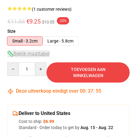
(1 customer reviews)
€11.56
€9.25
-20%
$10.05
Size
Small - 3.2cm
Large - 5.8cm
Bekijk maattabel
Quantity
TOEVOEGEN AAN
WINKELWAGEN
Deze uitverkoop eindigt over
00
:
37
:
55
Deliver to United States
Cost to ship:
$6.99
Standard - Order today to get by
Aug. 15 - Aug. 22