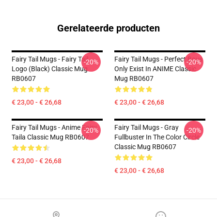
Gerelateerde producten
Fairy Tail Mugs - Fairy Tail
Fairy Tail Mugs - Perfect Boys
-20%
-20%
Logo (Black) Classic Mug
Only Exist In ANIME Classic
RB0607
Mug RB0607
€ 23,00 - € 26,68
€ 23,00 - € 26,68
Fairy Tail Mugs - Anime Fairy
Fairy Tail Mugs - Gray
-20%
-20%
Taila Classic Mug RB0607
Fullbuster In The Color Circle
Classic Mug RB0607
€ 23,00 - € 26,68
€ 23,00 - € 26,68
Footer