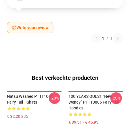
Write your review
1
/
1
Best verkochte producten
Natsu Washed PTTT1005
100 YEARS QUEST “New
-20%
-20%
Fairy Tail T-Shirts
Wendy” PTTT0805 Fairy Tail
Hoodies
€ 32,20
$35
€ 39,51 - € 45,95