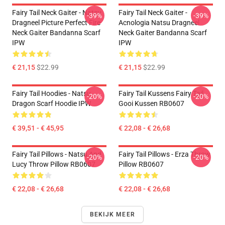
Fairy Tail Neck Gaiter - Natsu
Fairy Tail Neck Gaiter -
-39%
-39%
Dragneel Picture Perfect Fire
Acnologia Natsu Dragneel
Neck Gaiter Bandanna Scarf
Neck Gaiter Bandanna Scarf
IPW
IPW
€ 21,15
$22.99
€ 21,15
$22.99
Fairy Tail Hoodies - Natsu
Fairy Tail Kussens Fairy Tail
-20%
-20%
Dragon Scarf Hoodie IPW
Gooi Kussen RB0607
€ 39,51 - € 45,95
€ 22,08 - € 26,68
Fairy Tail Pillows - Natsu And
Fairy Tail Pillows - Erza Throw
-20%
-20%
Lucy Throw Pillow RB0607
Pillow RB0607
€ 22,08 - € 26,68
€ 22,08 - € 26,68
BEKIJK MEER