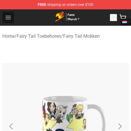
FREE
shipping on orders over $100
Fairy Tail Store - Official Fairy Tail Merchandise Shop
Open menu
Home
/
Fairy Tail Toebehoren
/
Fairy Tail Mokken