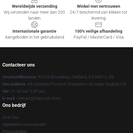
Wereldwijde verzending
Winkel met vertrouwen
Wij verzenden naar meer dan 200
24/7 beschermd van klikken tot
landen
levering
Internationale garantie
100% veilige afhandeling
Aangeboden in het gebruiksland
PayPal / MasterCard / Visa
Contacteer ons
Ons hoofdkantoor
: 52335 Broadway, Oakland, CA 94612, US
Ons pakhuis
: 43 Liaoning Province Changsha City Sega Xinghai, CN
Uur
: 21.00 uur 5.00 uur
E-mail
: contact@fairy-tail.store
Ons bedrijf
Over ons
Algemene voorwaarden
Privacybeleid