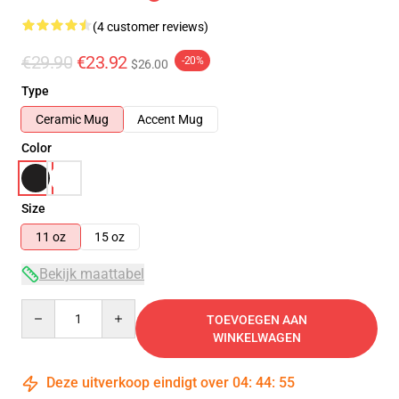
(4 customer reviews)
€29.90
€23.92
-20%
$26.00
Type
Ceramic Mug
Accent Mug
Color
Size
11 oz
15 oz
Bekijk maattabel
Quantity
TOEVOEGEN AAN
WINKELWAGEN
Deze uitverkoop eindigt over
04
:
44
:
54