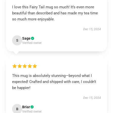
I love this Fairy Tail mug so much! It’s even more
beautiful than described and has made my tea time
so much more enjoyable.
Dec 15, 2024
Sage
S
Verified owner
This mug is absolutely stunning—beyond what I
expected! Crafted and shipped with care, I couldn’t
be happier!
Dec 15, 2024
Briar
B
Verified owner