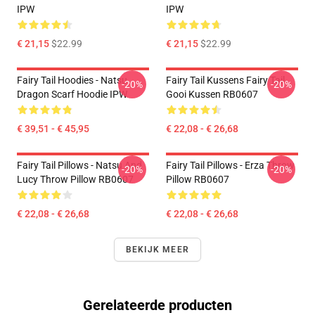
IPW
IPW
€ 21,15
$22.99
€ 21,15
$22.99
Fairy Tail Hoodies - Natsu
Fairy Tail Kussens Fairy Tail
-20%
-20%
Dragon Scarf Hoodie IPW
Gooi Kussen RB0607
€ 39,51 - € 45,95
€ 22,08 - € 26,68
Fairy Tail Pillows - Natsu And
Fairy Tail Pillows - Erza Throw
-20%
-20%
Lucy Throw Pillow RB0607
Pillow RB0607
€ 22,08 - € 26,68
€ 22,08 - € 26,68
BEKIJK MEER
Gerelateerde producten