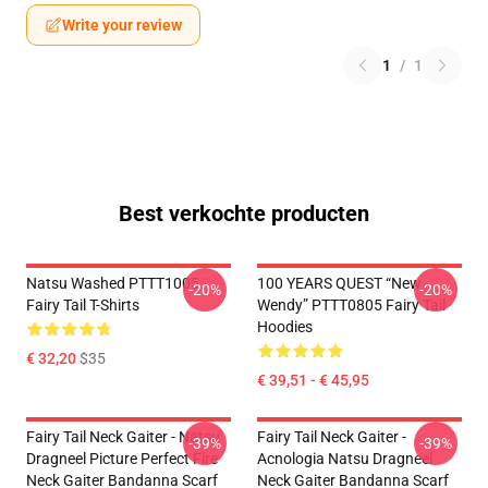
Write your review
1
/
1
Best verkochte producten
Natsu Washed PTTT1005
100 YEARS QUEST “New
-20%
-20%
Fairy Tail T-Shirts
Wendy” PTTT0805 Fairy Tail
Hoodies
€ 32,20
$35
€ 39,51 - € 45,95
Fairy Tail Neck Gaiter - Natsu
Fairy Tail Neck Gaiter -
-39%
-39%
Dragneel Picture Perfect Fire
Acnologia Natsu Dragneel
Neck Gaiter Bandanna Scarf
Neck Gaiter Bandanna Scarf