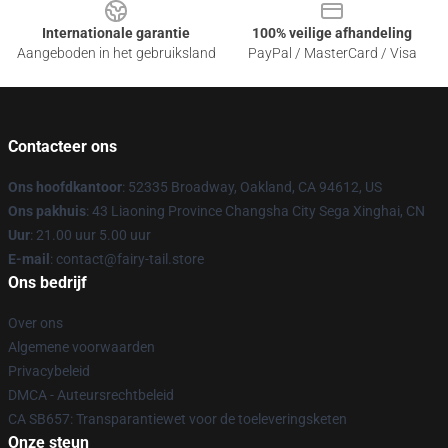
Internationale garantie
100% veilige afhandeling
Aangeboden in het gebruiksland
PayPal / MasterCard / Visa
Contacteer ons
Ons hoofdkantoor
: 52335 Broadway, Oakland, CA 94612, US
Ons pakhuis
: 43 Liaoning Province Changsha City Sega Xinghai, CN
Uur
: 21.00 uur 5.00 uur
E-mail
: contact@fairy-tail.store
Ons bedrijf
Over ons
Algemene voorwaarden
Privacybeleid
DMCA - Auteursrechtbeleid
CA SB657: Transparantiewet voor de toeleveringsketen
Onze steun