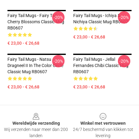
Fairy Tail Mugs - Fairy Tail
Fairy Tail Mugs - Ichiya &
-20%
-20%
Cherry Blossoms Classic Mug
Nichiya Classic Mug RB0607
RB0607
€ 23,00 - € 26,68
€ 23,00 - € 26,68
Fairy Tail Mugs - Natsu
Fairy Tail Mugs - Jellal
-20%
-20%
Dragneel II In The Color Circle
Fernandes Chibi Classic Mug
Classic Mug RB0607
RB0607
€ 23,00 - € 26,68
€ 23,00 - € 26,68
Footer
Wereldwijde verzending
Winkel met vertrouwen
Wij verzenden naar meer dan 200
24/7 beschermd van klikken tot
landen
levering