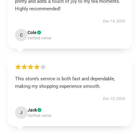
pretty and adds a touch of joy to my tea moments.
Highly recommended!
Dec 14, 2024
Cole
C
Verified owner
This store’s service is both fast and dependable,
making my shopping experience smooth.
Dec 12, 2024
Jack
J
Verified owner