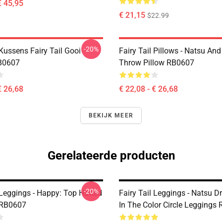
€ 45,95
€ 21,15
$22.99
-20%
 Kussens Fairy Tail Gooi
Fairy Tail Pillows - Natsu An
B0607
Throw Pillow RB0607
€ 26,68
€ 22,08 - € 26,68
BEKIJK MEER
Gerelateerde producten
-20%
 Leggings - Happy: Top Hatted
Fairy Tail Leggings - Natsu Dr
 RB0607
In The Color Circle Leggings