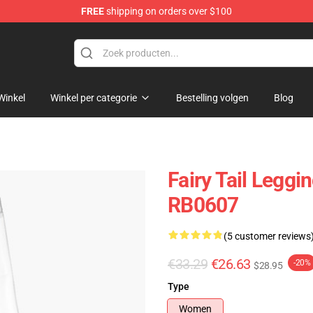
FREE
shipping on orders over $100
Winkel
Winkel per categorie
Bestelling volgen
Blog
Fairy Tail Leggin
RB0607
(5 customer reviews
€33.29
€26.63
-20%
$28.95
Type
Women