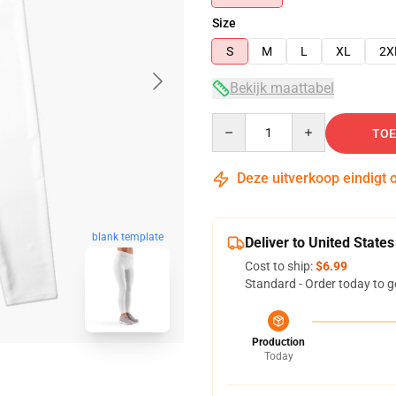
Size
S
M
L
XL
2X
Bekijk maattabel
Quantity
TOE
Deze uitverkoop eindigt 
blank template
Deliver to United States
Cost to ship:
$6.99
Standard - Order today to g
Production
Today