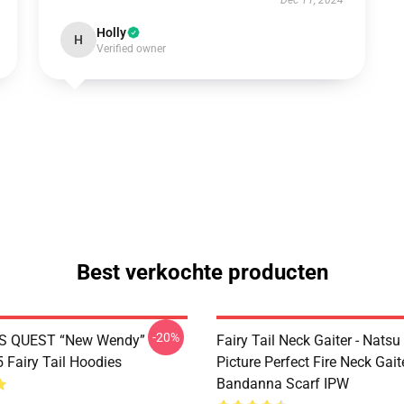
Dec 11, 2024
Holly
H
Verified owner
Best verkochte producten
-20%
S QUEST “New Wendy”
Fairy Tail Neck Gaiter - Nats
Fairy Tail Hoodies
Picture Perfect Fire Neck Gait
Bandanna Scarf IPW