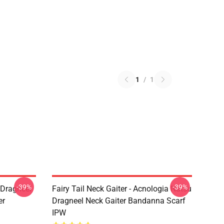
1
/
1
-39%
-39%
u Dragneel
Fairy Tail Neck Gaiter - Acnologia Natsu
er
Dragneel Neck Gaiter Bandanna Scarf
IPW