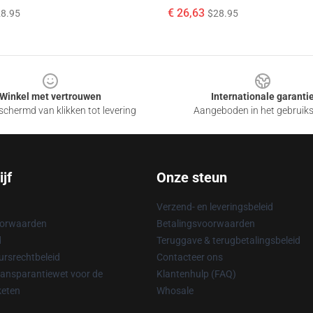
€ 26,63
8.95
$28.95
Winkel met vertrouwen
Internationale garanti
chermd van klikken tot levering
Aangeboden in het gebruik
jf
Onze steun
Verzend- en leveringsbeleid
oorwaarden
Betalingsvoorwaarden
d
Teruggave & terugbetalingsbeleid
rsrechtbeleid
Contacteer ons
ransparantiewet voor de
Klantenhulp (FAQ)
keten
Whosale