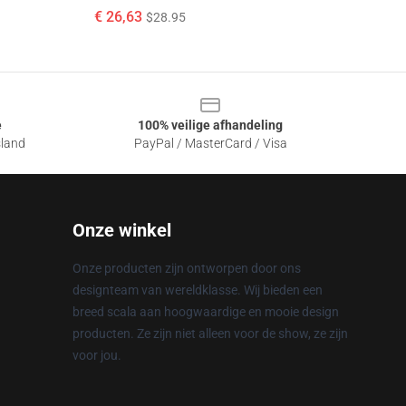
€ 26,63
$28.95
e
100% veilige afhandeling
sland
PayPal / MasterCard / Visa
Onze winkel
Onze producten zijn ontworpen door ons
designteam van wereldklasse. Wij bieden een
breed scala aan hoogwaardige en mooie design
producten. Ze zijn niet alleen voor de show, ze zijn
voor jou.