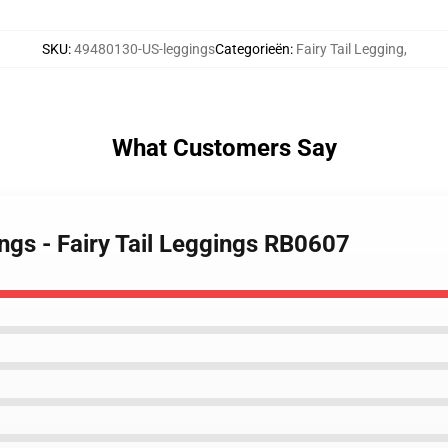
SKU
:
49480130-US-leggings
Categorieën
:
Fairy Tail Legging
,
What Customers Say
ings - Fairy Tail Leggings RB0607