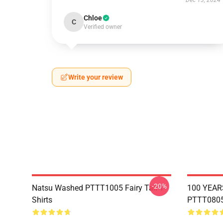
Dec 13, 2024
Chloe
C
Verified owner
Write your review
-20%
Natsu Washed PTTT1005 Fairy Tail T-
100 YEAR
Shirts
PTTT0805 