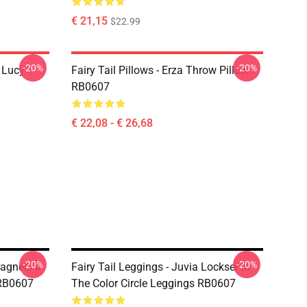
€ 21,15
$22.99
-20%
-20%
d Lucy
Fairy Tail Pillows - Erza Throw Pillow
RB0607
€ 22,08 - € 26,68
-20%
-20%
agneel II
Fairy Tail Leggings - Juvia Lockser In
 RB0607
The Color Circle Leggings RB0607