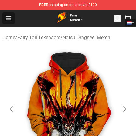
FREE
shipping on orders over $100
Fairy Tail Store - Official Fairy Tail Merchandise Shop
Open menu
Home
/
Fairy Tail Tekenaars
/
Natsu Dragneel Merch