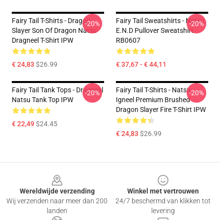
Fairy Tail T-Shirts - Dragon
Fairy Tail Sweatshirts - Natsu
-20%
-20%
Slayer Son Of Dragon Natsu
E.N.D Pullover Sweatshirt
Dragneel T-Shirt IPW
RB0607
€ 24,83
$26.99
€ 37,67 - € 44,11
Fairy Tail Tank Tops - Dragneel
Fairy Tail T-Shirts - Natsu
-20%
-20%
Natsu Tank Top IPW
Igneel Premium Brushed
Dragon Slayer Fire T-Shirt IPW
€ 22,49
$24.45
€ 24,83
$26.99
Footer
Wereldwijde verzending
Winkel met vertrouwen
Wij verzenden naar meer dan 200
24/7 beschermd van klikken tot
landen
levering