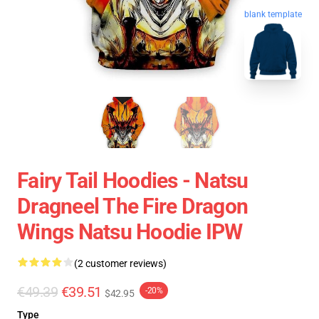
blank template
Fairy Tail Hoodies - Natsu
Dragneel The Fire Dragon
Wings Natsu Hoodie IPW
(2 customer reviews)
€49.39
€39.51
-20%
$42.95
Type