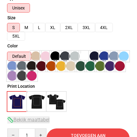
Unisex
Size
S
M
L
XL
2XL
3XL
4XL
5XL
Color
Default
Print Location
Bekijk maattabel
Quantity
TOEVOEGEN AAN