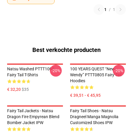
1
/
1
Best verkochte producten
Natsu Washed PTTT1005
100 YEARS QUEST “New
-20%
-20%
Fairy Tail T-Shirts
Wendy” PTTT0805 Fairy Tail
Hoodies
€ 32,20
$35
€ 39,51 - € 45,95
Fairy Tail Jackets - Natsu
Fairy Tail Shoes - Natsu
Dragon Fire Empyrean Blend
Dragneel Manga Magnolia
Bomber Jacket IPW
Customized Shoes IPW