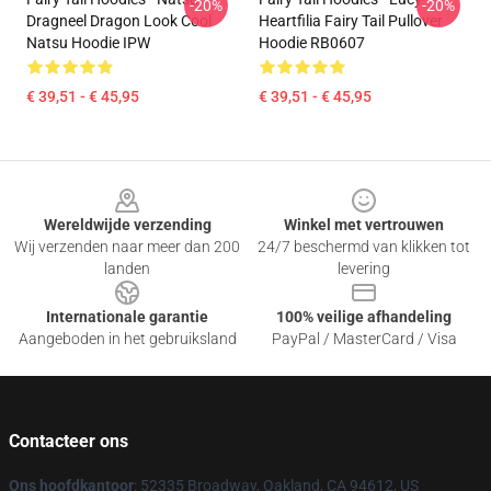
-20%
-20%
Dragneel Dragon Look Cool
Heartfilia Fairy Tail Pullover
Natsu Hoodie IPW
Hoodie RB0607
€ 39,51 - € 45,95
€ 39,51 - € 45,95
Footer
Wereldwijde verzending
Winkel met vertrouwen
Wij verzenden naar meer dan 200
24/7 beschermd van klikken tot
landen
levering
Internationale garantie
100% veilige afhandeling
Aangeboden in het gebruiksland
PayPal / MasterCard / Visa
Contacteer ons
Ons hoofdkantoor
: 52335 Broadway, Oakland, CA 94612, US