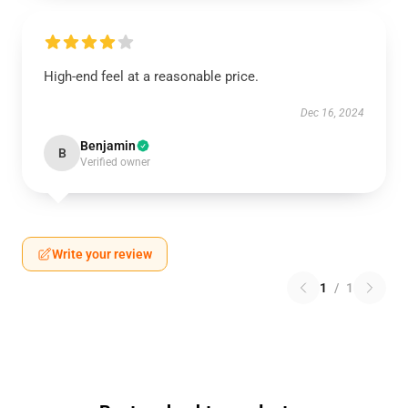
High-end feel at a reasonable price.
Dec 16, 2024
Benjamin
B
Verified owner
Write your review
1
/
1