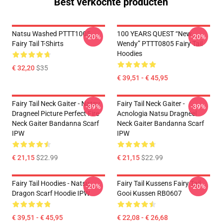
Best verkochte producten
Natsu Washed PTTT1005
100 YEARS QUEST “New
-20%
-20%
Fairy Tail T-Shirts
Wendy” PTTT0805 Fairy Tail
Hoodies
€ 32,20
$35
€ 39,51 - € 45,95
Fairy Tail Neck Gaiter - Natsu
Fairy Tail Neck Gaiter -
-39%
-39%
Dragneel Picture Perfect Fire
Acnologia Natsu Dragneel
Neck Gaiter Bandanna Scarf
Neck Gaiter Bandanna Scarf
IPW
IPW
€ 21,15
$22.99
€ 21,15
$22.99
Fairy Tail Hoodies - Natsu
Fairy Tail Kussens Fairy Tail
-20%
-20%
Dragon Scarf Hoodie IPW
Gooi Kussen RB0607
€ 39,51 - € 45,95
€ 22,08 - € 26,68