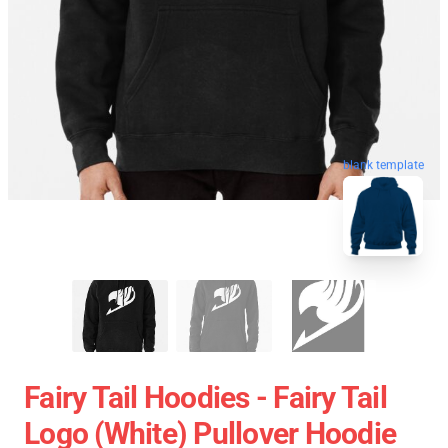
blank template
Fairy Tail Hoodies - Fairy Tail
Logo (white) Pullover Hoodie