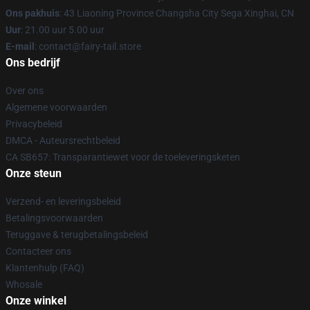
Ons pakhuis
: 43 Liaoning Province Changsha City Sega Xinghai, CN
Uur
: 21.00 uur 5.00 uur
E-mail
: contact@fairy-tail.store
Ons bedrijf
Over ons
Algemene voorwaarden
Privacybeleid
DMCA - Auteursrechtbeleid
CA SB657: Transparantiewet voor de toeleveringsketen
Onze steun
Verzend- en leveringsbeleid
Betalingsvoorwaarden
Teruggave & terugbetalingsbeleid
Contacteer ons
Klantenhulp (FAQ)
Whosale
Onze winkel