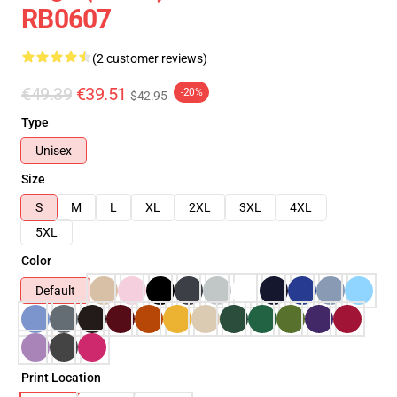
RB0607
(2 customer reviews)
€49.39
€39.51
-20%
$42.95
Type
Unisex
Size
S
M
L
XL
2XL
3XL
4XL
5XL
Color
Default
Print Location