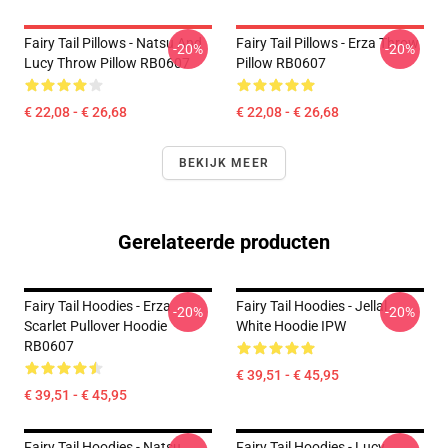
Fairy Tail Pillows - Natsu And
Fairy Tail Pillows - Erza Throw
-20%
-20%
Lucy Throw Pillow RB0607
Pillow RB0607
€ 22,08 - € 26,68
€ 22,08 - € 26,68
BEKIJK MEER
Gerelateerde producten
Fairy Tail Hoodies - Erza
Fairy Tail Hoodies - Jellal
-20%
-20%
Scarlet Pullover Hoodie
White Hoodie IPW
RB0607
€ 39,51 - € 45,95
€ 39,51 - € 45,95
Fairy Tail Hoodies - Natsu
Fairy Tail Hoodies - Lucy