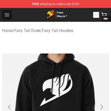
FREE
shipping on orders over $100
Fairy Tail Store - Official Fairy Tail Merchandise Shop
Open menu
Home
/
Fairy Tail Doek
/
Fairy Tail Hoodies